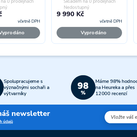
na 0 prodejnách
Skladem na 0 prodejnách
pný
Nedostupný
č
9 990 Kč
včetně DPH
včetně DPH
Vyprodáno
Vyprodáno
Spolupracujeme s
Máme 98% hodnoc
význačnými sochaři a
na Heureka a přes
výtvarníky
12000 recenzí
 náš newsletter
h údajů