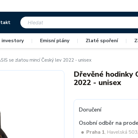
takt
 investory
|
Emisní plány
|
Zlaté spoření
|
Z
IS se zlatou mincí Český lev 2022 - unisex
Dřevěné hodinky O
2022 - unisex
Doručení
Osobní odběr na prode
Praha 1
, Havelská 50