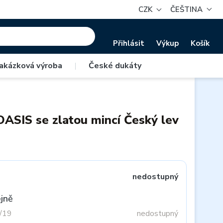
CZK
ČEŠTINA
Přihlásit
Výkup
Košík
akázková výroba
|
České dukáty
ASIS se zlatou mincí Český lev
nedostupný
jně
3/19
nedostupný