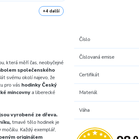
+4 další
Číslo
Číslovaná emise
u, která měří čas, neobyčejné
mbolem společenského
Certifikát
át svému okolí najevo, že
tu pro vás
hodinky Český
ké mincovny
a liberecké
Materiál
Váha
jsou vyrobené ze dřeva.
níku,
tmavé tělo hodinek je
 v močálu. Každý exemplář,
beným originálem