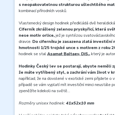
s neopakovatelnou strukturou ušlechtilého mate
kombinací přírodních vosků.
Vlastenecký design hodinek předkládá dvě heraldická 
Ciferník zkrášlený zelenou pryskyřicí, která sv
nese motiv orlice,
jež je syntézou svatováclavskéh
dravce.
Do ciferníku je zasazena zlatá investiční
hmotnosti 1/25 trojské unce s motivem z roku 2
hodinek se stal
Asamat Baltaev, DiS.
,
který je auto
Hodinky Český lev se postarají, abyste neměli zp
že máte vytříbený styl, a zachrání vám život v kr
například, že na dovolené v exotické zemi přijdete o
případě se vám vyplatí mít investiční minci neustále p
zpeněžíte kdekoli na světě…
Rozměry unisex hodinek:
41x52x10 mm