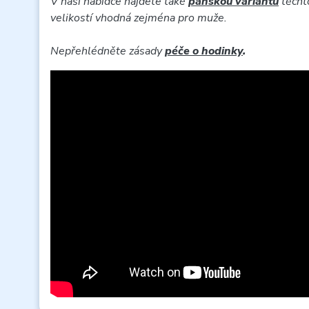
V naší nabídce najdete také
pánskou variantu
těchto
velikostí vhodná zejména pro muže.
Nepřehlédněte zásady
péče o hodinky
.