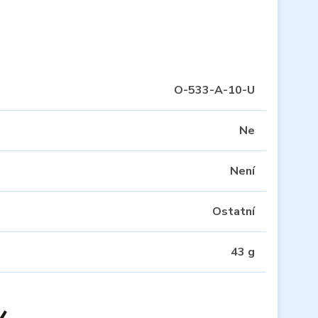
O-533-A-10-U
Ne
Není
Ostatní
43 g