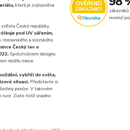
98 
riálu,
která je zvýrazněna
zákazníků
recenzí po
zvířata České republiky.
ětélkuje pod UV zářením,
o, moravského a slezského
 mince Český lev o
022.
Spolutvůrcem designu
rem reliéfu mince.
oždění, vykřičí do světa,
izové situaci.
Představte si
 všechny peníze. V takovém
o ruce. Zlato totiž snadno