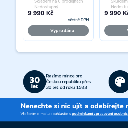
Skladem na 0 prodejnách
Skladem 
Nedostupný
Nedostu
9 990 Kč
9 990 K
včetně DPH
Vyprodáno
Previous
Razíme mince pro
Českou republiku přes
30 let od roku 1993
Nenechte si nic ujít a odebírejte
Vložením e-mailu souhlasíte s
podmínkami zpracování osobníc