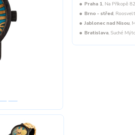
Praha 1
, Na Příkopě 8
Brno - střed
, Roosvel
Jablonec nad Nisou
, 
Next
Bratislava
, Suché Mýt