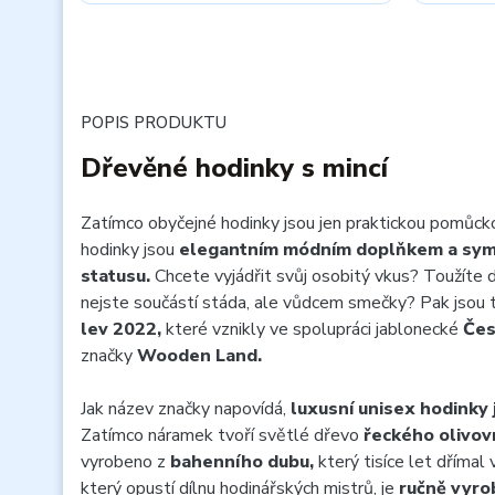
POPIS PRODUKTU
Dřevěné hodinky s mincí
Zatímco obyčejné hodinky jsou jen praktickou pomůcko
hodinky jsou
elegantním módním doplňkem a sy
statusu.
Chcete vyjádřit svůj osobitý vkus? Toužíte d
nejste součástí stáda, ale vůdcem smečky? Pak jsou 
lev 2022,
které vznikly ve spolupráci jablonecké
Čes
značky
Wooden Land.
Jak název značky napovídá,
luxusní unisex hodinky 
Zatímco náramek tvoří světlé dřevo
řeckého olivov
vyrobeno z
bahenního dubu,
který tisíce let dřímal
který opustí dílnu hodinářských mistrů, je
ručně vyro