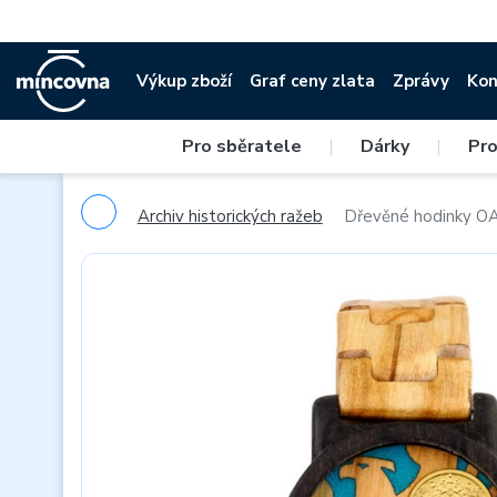
Výkup zboží
Graf ceny zlata
Zprávy
Kon
Pro sběratele
|
Dárky
|
Pro
Archiv historických ražeb
Dřevěné hodinky OAS