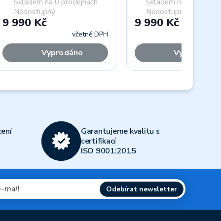
Skladem na 0 prodejnách
Skladem na 0 prodejn
Nedostupný
Nedostupný
9 990 Kč
9 990 Kč
včetně DPH
včet
Vyprodáno
Vyprodáno
Next
ení
Garantujeme kvalitu s
certifikací
ISO 9001:2015
Odebírat newsletter