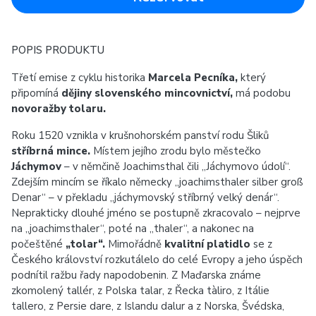
POPIS PRODUKTU
Třetí emise z cyklu historika
Marcela Pecníka,
který
připomíná
dějiny slovenského mincovnictví,
má podobu
novoražby tolaru.
Roku 1520 vznikla v krušnohorském panství rodu Šliků
stříbrná mince.
Místem jejího zrodu bylo městečko
Jáchymov
– v němčině Joachimsthal čili „Jáchymovo údolí“.
Zdejším mincím se říkalo německy „joachimsthaler silber groß
Denar“ – v překladu „jáchymovský stříbrný velký denár“.
Neprakticky dlouhé jméno se postupně zkracovalo – nejprve
na „joachimsthaler“, poté na „thaler“, a nakonec na
počeštěné
„tolar“.
Mimořádně
kvalitní platidlo
se z
Českého království rozkutálelo do celé Evropy a jeho úspěch
podnítil ražbu řady napodobenin. Z Maďarska známe
zkomolený tallér, z Polska talar, z Řecka tàliro, z Itálie
tallero, z Persie dare, z Islandu dalur a z Norska, Švédska,