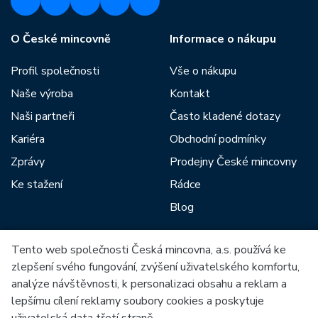
O České mincovně
Informace o nákupu
Profil společnosti
Vše o nákupu
Naše výroba
Kontakt
Naši partneři
Často kladené dotazy
Kariéra
Obchodní podmínky
Zprávy
Prodejny České mincovny
Ke stažení
Rádce
Blog
Tento web společnosti Česká mincovna, a.s. používá ke
Mezi naše partnery patří:
zlepšení svého fungování, zvýšení uživatelského komfortu,
analýze návštěvnosti, k personalizaci obsahu a reklam a
lepšímu cílení reklamy soubory cookies a poskytuje