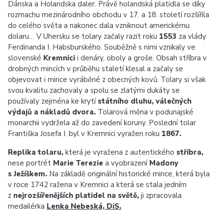
Dánska a Holandska daler. Právě holandská platidla se díky
rozmachu mezinárodního obchodu v 17. a 18. století rozšířila
do celého světa a nakonec dala vzniknout americkému
dolaru… V Uhersku se tolary začaly razit roku
1553
za vlády
Ferdinanda I. Habsburského. Souběžně s nimi vznikaly ve
slovenské
Kremnici
i denáry, oboly a groše. Obsah stříbra v
drobných mincích v průběhu staletí klesal a začaly se
objevovat i mince vyráběné z obecných kovů. Tolary si však
svou kvalitu zachovaly a spolu se zlatými dukáty se
používaly zejména ke krytí
státního dluhu, válečných
výdajů a nákladů dvora.
Tolarová měna v podunajské
monarchii vydržela až do zavedení koruny. Poslední tolar
Františka Josefa I. byl v Kremnici vyražen roku
1867.
Replika tolaru,
která je vyražena z autentického
stříbra,
nese portrét
Marie Terezie
a vyobrazení
Madony
s Ježíškem.
Na základě originální historické mince, která byla
v roce 1742 ražena v Kremnici a která se stala jedním
z
nejrozšířenějších platidel na světě,
ji zpracovala
medailérka
Lenka Nebeská, DiS.