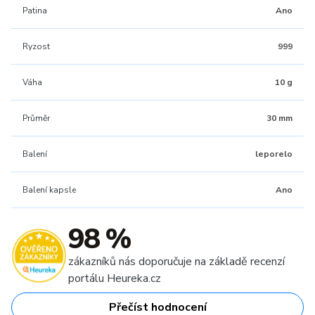
Patina
Ano
Ryzost
999
Váha
10 g
Průměr
30 mm
Balení
leporelo
Balení kapsle
Ano
98 %
zákazníků nás doporučuje na základě recenzí
portálu Heureka.cz
Přečíst hodnocení