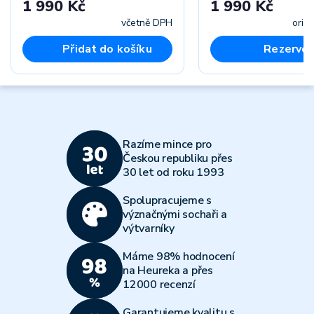
1 990 Kč
1 990 Kč
včetně DPH
orie
Přidat do košíku
Rezervov
Razíme mince pro
Českou republiku přes
30 let od roku 1993
Spolupracujeme s
význačnými sochaři a
výtvarníky
Máme 98% hodnocení
na Heureka a přes
12000 recenzí
Garantujeme kvalitu s