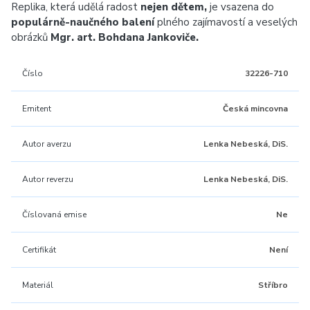
Replika, která udělá radost
nejen dětem,
je vsazena do
populárně-naučného balení
plného zajímavostí a veselých
obrázků
Mgr. art. Bohdana Jankoviče.
Číslo
32226-710
Emitent
Česká mincovna
Autor averzu
Lenka Nebeská, DiS.
Autor reverzu
Lenka Nebeská, DiS.
Číslovaná emise
Ne
Certifikát
Není
Materiál
Stříbro