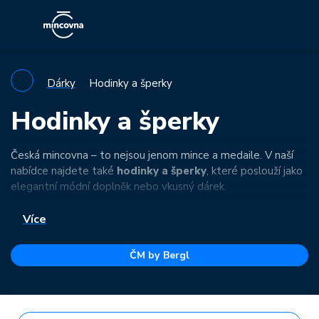
Dárky
Hodinky a šperky
Hodinky a šperky
Česká mincovna – to nejsou jenom mince a medaile. V naší
nabídce najdete také
hodinky a šperky
, které poslouží jako
elegantní módní doplněk nebo vkusný dárek.
Více
ČM by Bergl