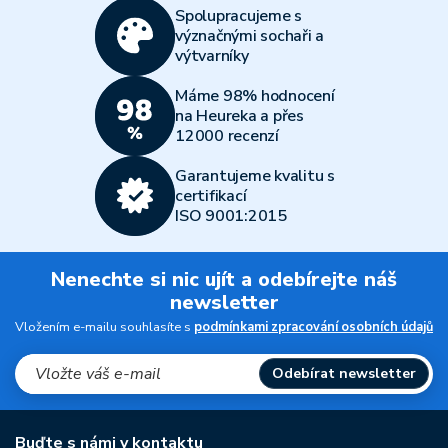
Spolupracujeme s
význačnými sochaři a
výtvarníky
Máme 98% hodnocení
na Heureka a přes
12000 recenzí
Garantujeme kvalitu s
certifikací
ISO 9001:2015
Nenechte si nic ujít a odebírejte náš
newsletter
Vložením e-mailu souhlasíte s
podmínkami zpracování osobních údajů
Odebírat newsletter
Buďte s námi v kontaktu