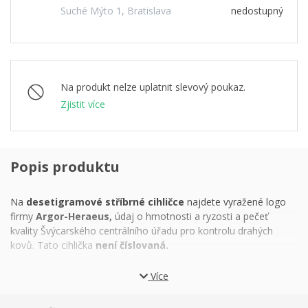
Suché Mýto 1, Bratislava
nedostupný
Na produkt nelze uplatnit slevový poukaz.
Zjistit více
Popis produktu
Na
desetigramové stříbrné cihličce
najdete vyražené logo
firmy
Argor-Heraeus,
údaj o hmotnosti a ryzosti a pečeť
kvality Švýcarského centrálního úřadu pro kontrolu drahých
kovů. Tato cihlička
není číslovaná.
Rozměr cihličky: 31,5 x 18,5 x 1,8 mm / Rozměr blistru: 85 x 54
Více
mm