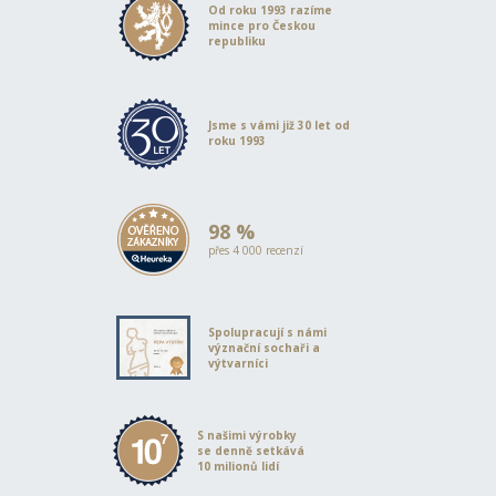
Od roku 1993 razíme
mince pro Českou
republiku
Jsme s vámi již 30 let od
roku 1993
98 %
přes 4 000 recenzí
Spolupracují s námi
význační sochaři a
výtvarníci
S našimi výrobky
se denně setkává
10 milionů lidí