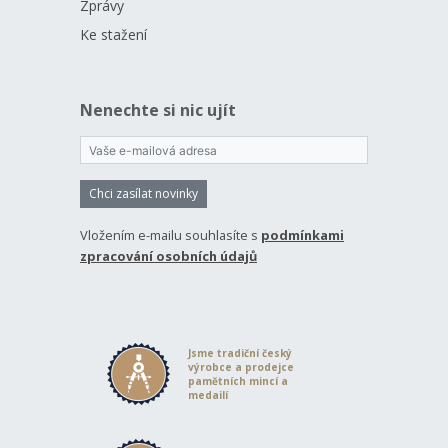
Zprávy
Ke stažení
Nenechte si nic ujít
Chci zasílat novinky
Vložením e-mailu souhlasíte s
podmínkami
zpracování osobních údajů
Jsme tradiční český
výrobce a prodejce
pamětních mincí a
medailí