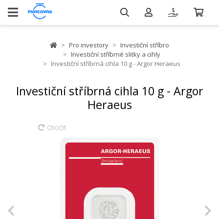
Pro investory
Investiční stříbro
Investiční stříbrné slitky a cihly
Investiční stříbrná cihla 10 g - Argor Heraeus
Investiční stříbrná cihla 10 g - Argor
Heraeus
Otočit
Previous
N