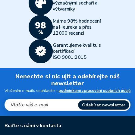
význačnými sochaři a
výtvarníky
Máme 98% hodnocení
na Heureka a přes
12000 recenzí
Garantujeme kvalitu s
certifikací
ISO 9001:2015
Nenechte si nic ujít a odebírejte náš
newsletter
Vložením e-mailu souhlasíte s
podmínkami zpracování osobních údajů
Odebírat newsletter
Buďte s námi v kontaktu