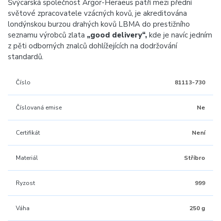
Švýcarská společnost Argor-Heraeus patří mezi přední
světové zpracovatele vzácných kovů, je akreditována
londýnskou burzou drahých kovů LBMA do prestižního
seznamu výrobců zlata
„good delivery“,
kde je navíc jedním
z pěti odborných znalců dohlížejících na dodržování
standardů.
Číslo
81113-730
Číslovaná emise
Ne
Certifikát
Není
Materiál
Stříbro
Ryzost
999
Váha
250 g