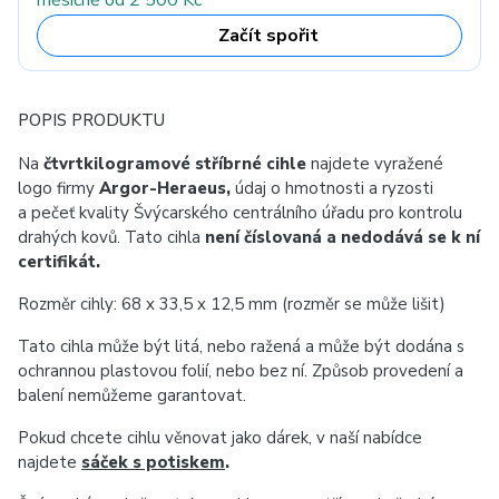
měsíčně od 2 500 Kč
Začít spořit
POPIS PRODUKTU
Na
čtvrtkilogramové
stříbrné cihle
najdete vyražené
logo firmy
Argor-Heraeus,
údaj o hmotnosti a ryzosti
a pečeť kvality Švýcarského centrálního úřadu pro kontrolu
drahých kovů. Tato cihla
není číslovaná a nedodává se k ní
certifikát.
Rozměr cihly: 68 x 33,5 x 12,5 mm (rozměr se může lišit)
Tato cihla může být litá, nebo ražená a může být dodána s
ochrannou plastovou folií, nebo bez ní. Způsob provedení a
balení nemůžeme garantovat.
Pokud chcete cihlu věnovat jako dárek, v naší nabídce
najdete
sáček s potiskem
.