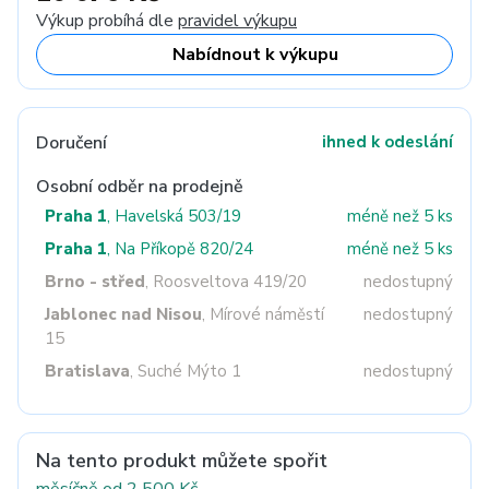
Výkup probíhá dle
pravidel výkupu
Nabídnout k výkupu
Doručení
ihned k odeslání
Osobní odběr na prodejně
Praha 1
, Havelská 503/19
méně než 5 ks
Praha 1
, Na Příkopě 820/24
méně než 5 ks
Brno - střed
, Roosveltova 419/20
nedostupný
Jablonec nad Nisou
, Mírové náměstí
nedostupný
15
Bratislava
, Suché Mýto 1
nedostupný
Na tento produkt můžete spořit