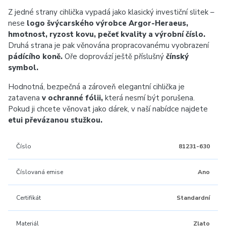
Z jedné strany cihlička vypadá jako klasický investiční slitek –
nese
logo švýcarského výrobce Argor-‍Heraeus,
hmotnost, ryzost kovu, pečeť kvality a výrobní číslo.
Druhá strana je pak věnována propracovanému vyobrazení
pádícího koně.
Oře doprovází ještě příslušný
čínský
symbol.
Hodnotná, bezpečná a zároveň elegantní cihlička je
zatavena
v ochranné fólii,
která nesmí být porušena.
Pokud ji chcete věnovat jako dárek, v naší nabídce najdete
etui převázanou stužkou.
Číslo
81231-630
Číslovaná emise
Ano
Certifikát
Standardní
Materiál
Zlato