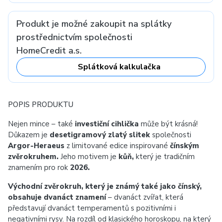
Produkt je možné zakoupit na splátky
prostřednictvím společnosti
HomeCredit a.s.
Splátková kalkulačka
POPIS PRODUKTU
Nejen mince – také
investiční cihlička
může být krásná!
Důkazem je
desetigramový zlatý slitek
společnosti
Argor-Heraeus
z limitované edice inspirované
čínským
zvěrokruhem.
Jeho motivem je
kůň,
který je tradičním
znamením pro rok
2026.
Východní zvěrokruh, který je známý také jako čínský,
obsahuje dvanáct znamení
– dvanáct zvířat, která
představují dvanáct temperamentů s pozitivními i
negativními rysy. Na rozdíl od klasického horoskopu, na který