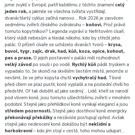
jsme zvyklí v Evropě, patří každému z těchto znamení
celý
jeden rok,
a jakmile se všechna zvířata vystřídají,
dvanáctiletý cyklus začíná nanovo… Rok 2026 je zasvěcen
sedmému zvířeti čínského zvěrokruhu –
koňovi.
Proč právě
tomuto kopytníkovi? Legenda vypráví o Nefritovém císaři,
který vládl nebesům a hledal někoho, kdo by střežil jeho
palác. O přízeň císaře se ucházelo dvanáct tvorů –
krysa,
buvol, tygr, zajíc, drak, had, kůň, koza, opice, kohout,
pes a prase.
O jejich postavení v paláci měl rozhodnout
velký závod
po souši i po vodě.
Rychlý kůň
pádil tryskem a
vypadalo to, že skončí na skvělém šestém místě, jenomže si
nevšiml, že se jeho kopyta chytil
vychytralý had.
Těsně
před cílem se plaz pustil, koně vyplašil a na poslední chvíli ho
předstihl. Oř tak doběhl až jako sedmý… Lidé, kteří se narodí
pod vlivem koně, jsou tomuto ušlechtilému zvířeti v mnohém
podobní. Stejně jako přehlídkoví koně vynikají elegancí a jsou
středem pozornosti.
Stejně jako dostihoví koně energicky
překonávají překážky
a nezávisle postupují vpřed. Avšak
stejně jako nezkrocení koně dokážou být
neklidní a
horkokrevní
– kdo jim stojí v cestě, toho mohou udupat…