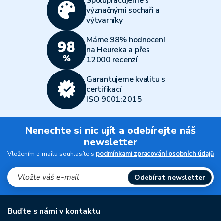
Spolupracujeme s
význačnými sochaři a
výtvarníky
Máme 98% hodnocení
na Heureka a přes
12000 recenzí
Garantujeme kvalitu s
certifikací
ISO 9001:2015
Nenechte si nic ujít a odebírejte náš
newsletter
Vložením e-mailu souhlasíte s
podmínkami zpracování osobních údajů
Odebírat newsletter
Buďte s námi v kontaktu