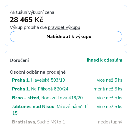
Aktuální výkupní cena
28 465 Kč
Výkup probíhá dle
pravidel výkupu
Nabídnout k výkupu
Doručení
ihned k odeslání
Osobní odběr na prodejně
Praha 1
, Havelská 503/19
více než 5 ks
Praha 1
, Na Příkopě 820/24
méně než 5 ks
Brno - střed
, Roosveltova 419/20
více než 5 ks
Jablonec nad Nisou
, Mírové náměstí
více než 5 ks
15
Bratislava
, Suché Mýto 1
nedostupný