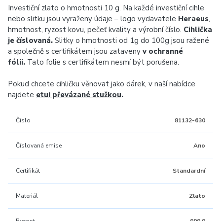
Investiční zlato o hmotnosti 10 g. Na každé investiční cihle
nebo slitku jsou vyraženy údaje – logo vydavatele
Heraeus
,
hmotnost, ryzost kovu, pečeť kvality a výrobní číslo.
Cihlička
je číslovaná.
Slitky o hmotnosti od 1g do 100g jsou ražené
a společně s certifikátem jsou zataveny
v ochranné
fólii.
Tato folie s certifikátem nesmí být porušena.
Pokud chcete cihličku věnovat jako dárek, v naší nabídce
najdete
etui převázané stužkou
.
Číslo
81132-630
Číslovaná emise
Ano
Certifikát
Standardní
Materiál
Zlato