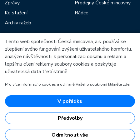
Zprávy
Prodejny České mincovny
Ke stažení
Rádce
Archiv ražeb
Tento web společnosti Česká mincovna, a.s. používá ke
Mezi naše partnery patří:
zlepšení svého fungování, zvýšení uživatelského komfortu,
analýze návštěvnosti, k personalizaci obsahu a reklam a
lepšímu cílení reklamy soubory cookies a poskytuje
uživatelská data třetí straně.
Pro více informací o cookies a ochraně Vašeho soukromí klikněte zde.
Evropská unie
Evropský fond pro regionální rozvoj
OP Podnikání a inovace pro konkurenceschopnost
Evropská unie
V pořádku
Evropský fond pro regionální rozvoj
Investice do vaší budoucnosti
Předvolby
Odmítnout vše
Česká mincovna, a.s. © 1993 - 2026