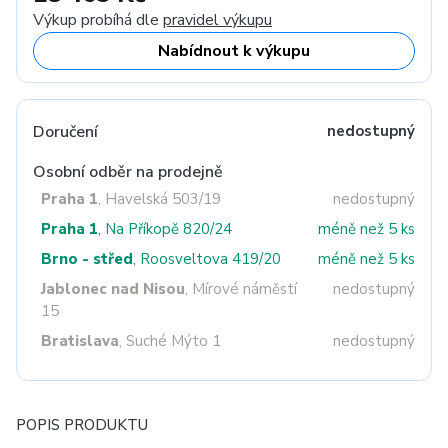
Výkup probíhá dle
pravidel výkupu
Nabídnout k výkupu
Doručení
nedostupný
Osobní odběr na prodejně
Praha 1
, Havelská 503/19
nedostupný
Praha 1
, Na Příkopě 820/24
méně než 5 ks
Brno - střed
, Roosveltova 419/20
méně než 5 ks
Jablonec nad Nisou
, Mírové náměstí
nedostupný
15
Bratislava
, Suché Mýto 1
nedostupný
POPIS PRODUKTU