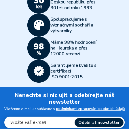
Českou republiku přes
30 let od roku 1993
Spolupracujeme s
význačnými sochaři a
výtvarníky
Máme 98% hodnocení
na Heureka a přes
12000 recenzí
Garantujeme kvalitu s
certifikací
ISO 9001:2015
Nenechte si nic ujít a odebírejte náš
newsletter
Vložením e-mailu souhlasíte s
podmínkami zpracování osobních údajů
Odebírat newsletter