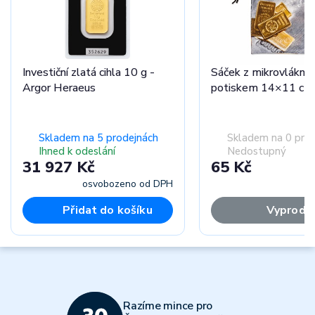
Investiční zlatá cihla 10 g -
Sáček z mikrovlákna 
Argor Heraeus
potiskem 14×11 cm
Skladem na 5 prodejnách
Skladem na 0 pro
Ihned k odeslání
Nedostupný
31 927 Kč
65 Kč
osvobozeno od DPH
Přidat do košíku
Vyprodá
Razíme mince pro