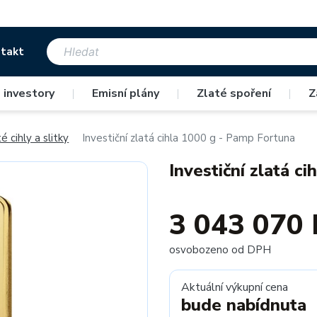
takt
 investory
|
Emisní plány
|
Zlaté spoření
|
Z
é cihly a slitky
Investiční zlatá cihla 1000 g - Pamp Fortuna
Investiční zlatá c
3 043 070 
osvobozeno od DPH
Aktuální výkupní cena
bude nabídnuta