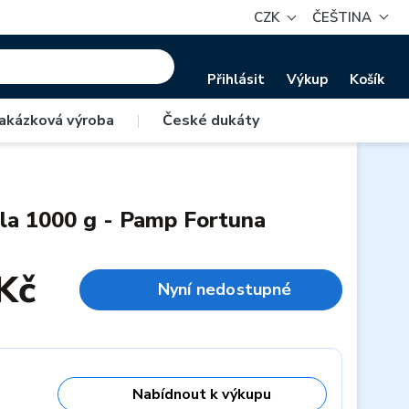
CZK
ČEŠTINA
Přihlásit
Výkup
Košík
akázková výroba
|
České dukáty
ihla 1000 g - Pamp Fortuna
Kč
Nyní nedostupné
Nabídnout k výkupu