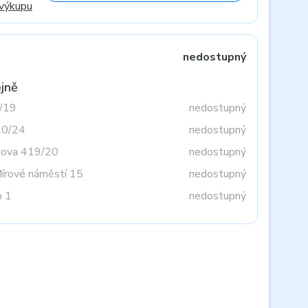
 výkupu
nedostupný
jně
3/19
nedostupný
20/24
nedostupný
tova 419/20
nedostupný
Mírové náměstí 15
nedostupný
o 1
nedostupný