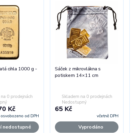
latá cihla 1000 g -
Sáček z mikrovlákna s
potiskem 14×11 cm
na 0 prodejnách
Skladem na 0 prodejnách
pný
Nedostupný
70 Kč
65 Kč
osvobozeno od DPH
včetně DPH
í nedostupné
Vyprodáno