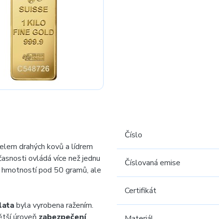
Číslo
elem drahých kovů a lídrem
časnosti ovládá více než jednu
Číslovaná emise
 hmotností pod 50 gramů, ale
Certifikát
lata
byla vyrobena ražením.
větší úroveň
zabezpečení
Materiál