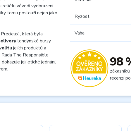
reliéfu vévodí vyobrazení
íky tomu poslouží nejen jako
Ryzost
Váha
recieux), která byla
elivery
londýnské burzy
valitu
jejích produktů a
. Rada The Responsible
98 
dokazuje její etické jednání,
orem.
zákazníků
recenzí po