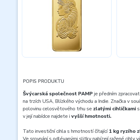
POPIS PRODUKTU
Švýcarská společnost PAMP
je předním zpracovat
na trzích USA, Blízkého východu a Indie. Značka v sou
polovinu celosvětového trhu se
zlatými cihličkami
s
v její nabídce najdete i
vyšší hmotnosti.
Tato investiční cihla s hmotností čítající
1 kg ryzího z
Ve srovnání s odlévanými slitky nabízejí ražené cihly 