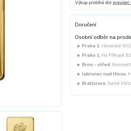
Výkup probíhá dle
pravidel
Next
Doručení
Osobní odběr na prode
Praha 1
, Havelská 50
Praha 1
, Na Příkopě 8
Brno - střed
, Roosvel
Jablonec nad Nisou
, 
Bratislava
, Suché Mýt