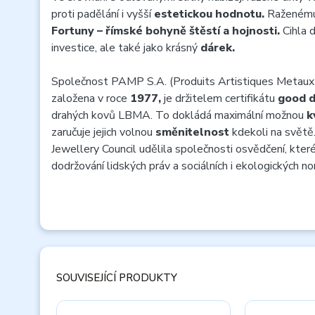
proti padělání i vyšší
estetickou hodnotu.
Raženému 
Fortuny – římské bohyně štěstí a hojnosti.
Cihla d
investice, ale také jako krásný
dárek.
Společnost PAMP S.A. (Produits Artistiques Metaux P
založena v roce
1977,
je držitelem certifikátu
good d
drahých kovů LBMA. To dokládá maximální možnou
k
zaručuje jejich volnou
směnitelnost
kdekoli na světě
Jewellery Council udělila společnosti osvědčení, které 
dodržování lidských práv a sociálních i ekologických n
SOUVISEJÍCÍ PRODUKTY