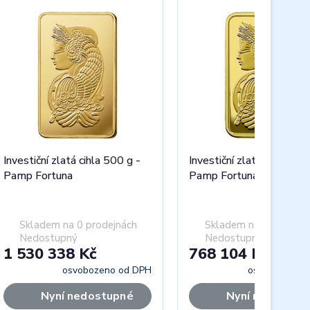
Investiční zlatá cihla 500 g -
Investiční zlatá cihla 250
Pamp Fortuna
Pamp Fortuna
Skladem na 0 prodejnách
Skladem na 0 prodejn
Nedostupný
Nedostupný
1 530 338 Kč
768 104 Kč
osvobozeno od DPH
osvobozeno 
Nyní nedostupné
Nyní nedostup