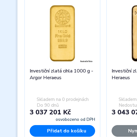
Investiční zlatá cihla 1000 g -
Investiční z
Argor Heraeus
Heraeus
Skladem na 0 prodejnách
Skladem 
Do 90 dnů
Nedostu
3 037 201 Kč
3 043 0
osvobozeno od DPH
Přidat do košíku
Nyn