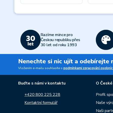
Previous
Razíme mince pro
Českou republiku přes
30 let od roku 1993
Nenechte si nic ujít a odebírejte
Vložením e-mailu souhlasíte s
podmínkami zpracování osobníc
Buďte s námi v kontaktu
O České
+420 800 225 228
Profil sp
Kontaktní formulář
Naše výr
Naši part