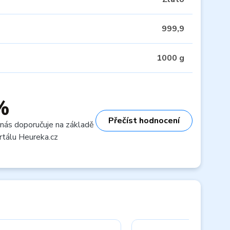
999,9
1000 g
%
Přečíst hodnocení
 nás doporučuje na základě
rtálu Heureka.cz