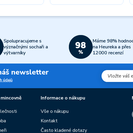
Spolupracujeme s
Máme 98% hodnoc
význačnými sochaři a
na Heureka a přes
výtvarníky
12000 recenzí
 náš newsletter
h údajů
 mincovně
Informace o nákupu
olečnosti
Vše o nákupu
oba
Kontakt
neři
Často kladené dotazy