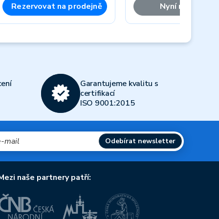
Rezervovat na prodejně
Nyní nedostup
Next
ení
Garantujeme kvalitu s
certifikací
ISO 9001:2015
Odebírat newsletter
Mezi naše partnery patří: