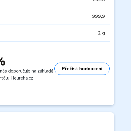
999,9
2 g
%
Přečíst hodnocení
 nás doporučuje na základě
rtálu Heureka.cz