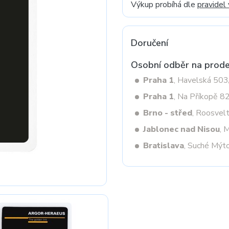
Výkup probíhá dle
pravidel
Next
Doručení
Osobní odběr na prode
Praha 1
, Havelská 50
Praha 1
, Na Příkopě 8
Brno - střed
, Roosvel
Jablonec nad Nisou
, 
Bratislava
, Suché Mýt