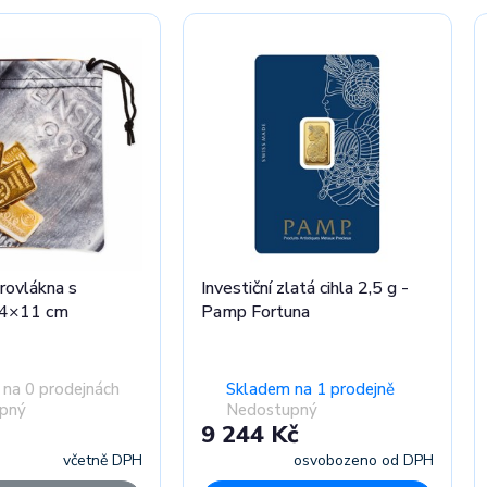
rovlákna s
Investiční zlatá cihla 2,5 g -
14×11 cm
Pamp Fortuna
na 0 prodejnách
Skladem na 1 prodejně
pný
Nedostupný
9 244 Kč
včetně DPH
osvobozeno od DPH