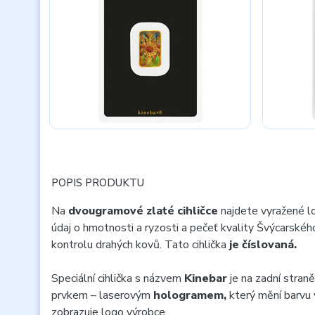
POPIS PRODUKTU
Na
dvougramové zlaté cihličce
najdete vyražené l
údaj o hmotnosti a ryzosti a pečeť kvality Švýcarskéh
kontrolu drahých kovů. Tato cihlička
je číslovaná.
Speciální cihlička s názvem
Kinebar
je na zadní stra
prvkem – laserovým
hologramem,
který mění barvu v
zobrazuje logo výrobce.