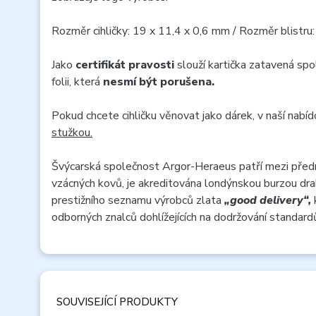
Rozměr cihličky: 19 x 11,4 x 0,6 mm / Rozměr blistr
Jako
certifikát pravosti
slouží kartička zatavená spo
folii, která
nesmí být porušena.
Pokud chcete cihličku věnovat jako dárek, v naší nabí
stužkou.
Švýcarská společnost Argor-Heraeus patří mezi před
vzácných kovů, je akreditována londýnskou burzou d
prestižního seznamu výrobců zlata
„good delivery“,
k
odborných znalců dohlížejících na dodržování standard
SOUVISEJÍCÍ PRODUKTY