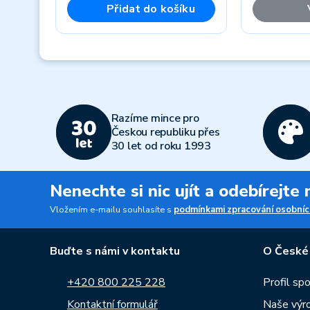
Přidat do košíku
Previous
Razíme mince pro
Českou republiku přes
30 let od roku 1993
Nenechte si nic ujít a odebírejte
Vložením e-mailu souhlasíte s
podmínkami zpracování osobníc
Buďte s námi v kontaktu
O České
+420 800 225 228
Profil sp
Kontaktní formulář
Naše výr