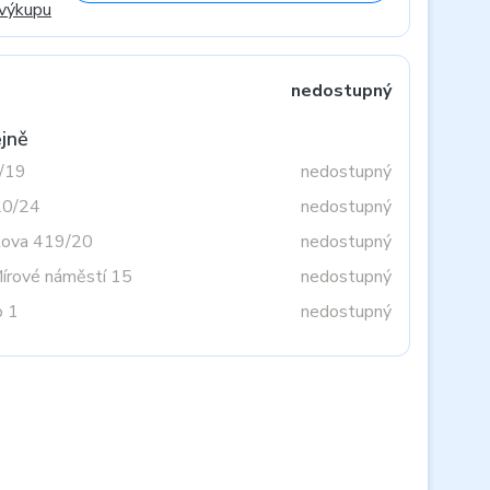
 výkupu
nedostupný
jně
3/19
nedostupný
20/24
nedostupný
tova 419/20
nedostupný
Mírové náměstí 15
nedostupný
o 1
nedostupný