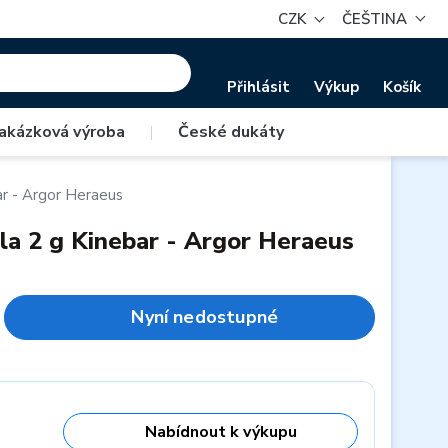
CZK
ČEŠTINA
Přihlásit
Výkup
Košík
akázková výroba
|
České dukáty
bar - Argor Heraeus
ihla 2 g Kinebar - Argor Heraeus
Nyní nedostupné
Nabídnout k výkupu