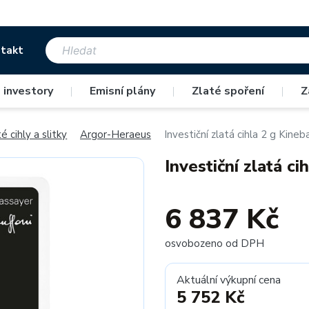
takt
 investory
|
Emisní plány
|
Zlaté spoření
|
Z
é cihly a slitky
Argor-Heraeus
Investiční zlatá cihla 2 g Kine
Investiční zlatá c
6 837 Kč
osvobozeno od DPH
Aktuální výkupní cena
5 752 Kč