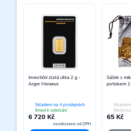
Investiční zlatá cihla 2 g -
Sáček z mik
Argor Heraeus
potiskem 
Skladem na 4 prodejnách
Skladem 
Ihned k odeslání
Nedostu
6 720 Kč
65 Kč
osvobozeno od DPH