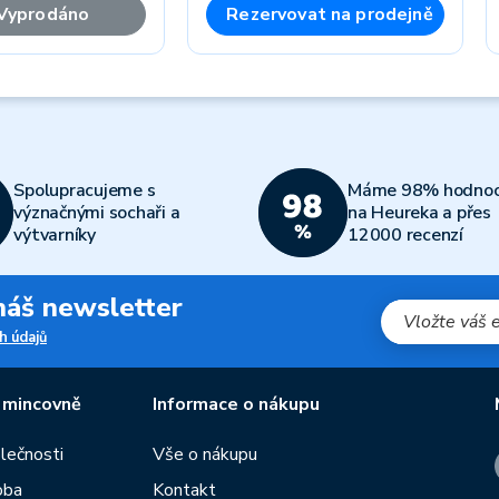
Vyprodáno
Rezervovat na prodejně
Spolupracujeme s
Máme 98% hodnoc
význačnými sochaři a
na Heureka a přes
výtvarníky
12000 recenzí
 náš newsletter
h údajů
 mincovně
Informace o nákupu
olečnosti
Vše o nákupu
oba
Kontakt