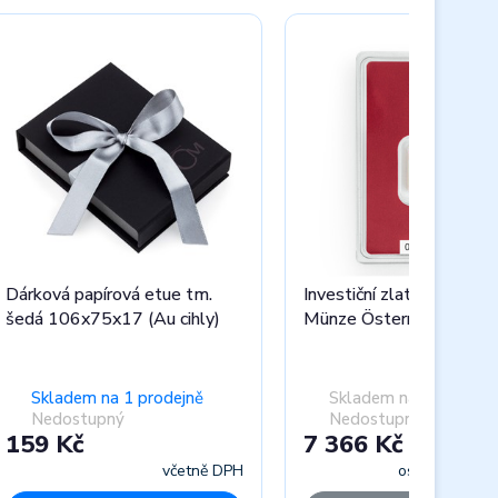
Dárková papírová etue tm.
Investiční zlatá cihla 2 g 
šedá 106x75x17 (Au cihly)
Münze Österreich
Skladem na 1 prodejně
Skladem na 0 prodejn
Nedostupný
Nedostupný
159 Kč
7 366 Kč
včetně DPH
osvobozeno 