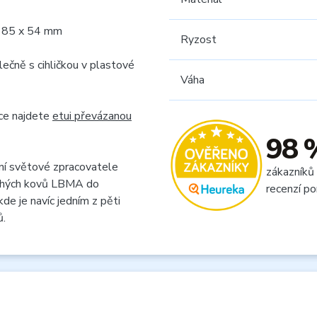
u: 85 x 54 mm
Ryzost
lečně s cihličkou v plastové
Váha
dce najdete
etui převázanou
98 
ní světové zpracovatele
zákazníků
rahých kovů LBMA do
recenzí po
de je navíc jedním z pěti
ů.