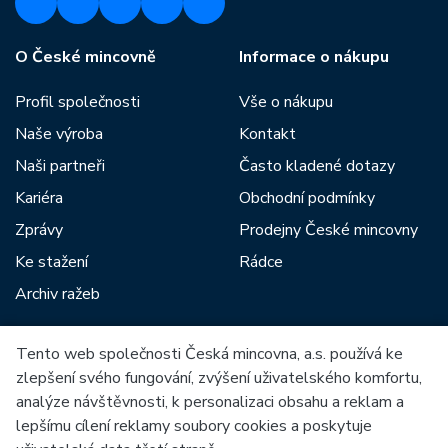
O České mincovně
Informace o nákupu
Profil společnosti
Vše o nákupu
Naše výroba
Kontakt
Naši partneři
Často kladené dotazy
Kariéra
Obchodní podmínky
Zprávy
Prodejny České mincovny
Ke stažení
Rádce
Archiv ražeb
Tento web společnosti Česká mincovna, a.s. používá ke
Mezi naše partnery patří:
zlepšení svého fungování, zvýšení uživatelského komfortu,
analýze návštěvnosti, k personalizaci obsahu a reklam a
lepšímu cílení reklamy soubory cookies a poskytuje