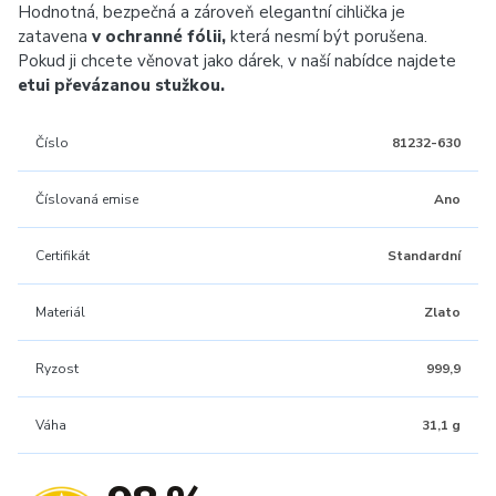
Hodnotná, bezpečná a zároveň elegantní cihlička je
zatavena
v ochranné fólii,
která nesmí být porušena.
Pokud ji chcete věnovat jako dárek, v naší nabídce najdete
etui převázanou stužkou.
Číslo
81232-630
Číslovaná emise
Ano
Certifikát
Standardní
Materiál
Zlato
Ryzost
999,9
Váha
31,1 g