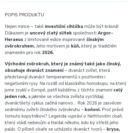
POPIS PRODUKTU
Nejen mince – také
investiční cihlička
může být krásná!
Důkazem je
uncový zlatý slitek
společnosti
Argor-
Heraeus
z limitované edice inspirované
čínským
zvěrokruhem.
Jeho motivem je
kůň,
který je tradičním
znamením pro rok
2026.
Východní zvěrokruh, který je známý také jako čínský,
obsahuje dvanáct znamení
– dvanáct zvířat, která
představují dvanáct temperamentů s pozitivními i
negativními rysy. Na rozdíl od klasického horoskopu, na který
jsme zvyklí v Evropě, patří každému z těchto znamení
celý
jeden rok,
a jakmile se všechna zvířata vystřídají,
dvanáctiletý cyklus začíná nanovo… Rok 2026 je zasvěcen
sedmému zvířeti čínského zvěrokruhu –
koňovi.
Proč právě
tomuto kopytníkovi? Legenda vypráví o Nefritovém císaři,
který vládl nebesům a hledal někoho, kdo by střežil jeho
palác. O přízeň císaře se ucházelo dvanáct tvorů –
krysa,