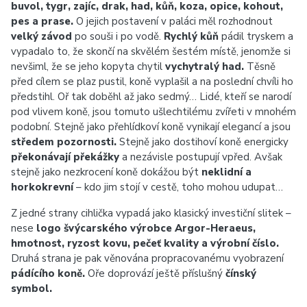
buvol, tygr, zajíc, drak, had, kůň, koza, opice, kohout,
pes a prase.
O jejich postavení v paláci měl rozhodnout
velký závod
po souši i po vodě.
Rychlý kůň
pádil tryskem a
vypadalo to, že skončí na skvělém šestém místě, jenomže si
nevšiml, že se jeho kopyta chytil
vychytralý had.
Těsně
před cílem se plaz pustil, koně vyplašil a na poslední chvíli ho
předstihl. Oř tak doběhl až jako sedmý… Lidé, kteří se narodí
pod vlivem koně, jsou tomuto ušlechtilému zvířeti v mnohém
podobní. Stejně jako přehlídkoví koně vynikají elegancí a jsou
středem pozornosti.
Stejně jako dostihoví koně energicky
překonávají překážky
a nezávisle postupují vpřed. Avšak
stejně jako nezkrocení koně dokážou být
neklidní a
horkokrevní
– kdo jim stojí v cestě, toho mohou udupat…
Z jedné strany cihlička vypadá jako klasický investiční slitek –
nese
logo švýcarského výrobce Argor-‍Heraeus,
hmotnost, ryzost kovu, pečeť kvality a výrobní číslo.
Druhá strana je pak věnována propracovanému vyobrazení
pádícího koně.
Oře doprovází ještě příslušný
čínský
symbol.