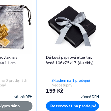
rovlákna s
Dárková papírová etue tm.
14×11 cm
šedá 106x75x17 (Au cihly)
na 0 prodejnách
Skladem na 1 prodejně
pný
Nedostupný
159 Kč
včetně DPH
včetně DPH
Vyprodáno
Rezervovat na prodejně