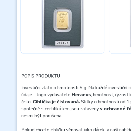
POPIS PRODUKTU
Investiční zlato o hmotnosti 5 g. Na každé investiční c
údaje – logo vydavatele
Heraeus
, hmotnost, ryzost 
číslo.
Cihlička je číslovaná.
Slitky o hmotnosti od 1
společně s certifikátem jsou zataveny
v ochranné fól
nesmí být porušena.
Pokud chcete cihličku věnovat jako dárek, v naší nabí