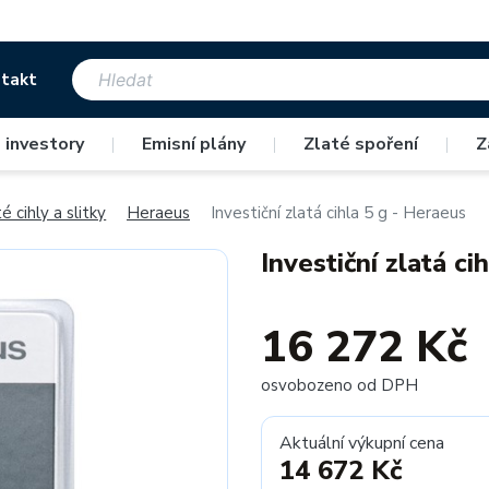
takt
 investory
|
Emisní plány
|
Zlaté spoření
|
Z
é cihly a slitky
Heraeus
Investiční zlatá cihla 5 g - Heraeus
Investiční zlatá ci
16 272 Kč
osvobozeno od DPH
Aktuální výkupní cena
14 672 Kč