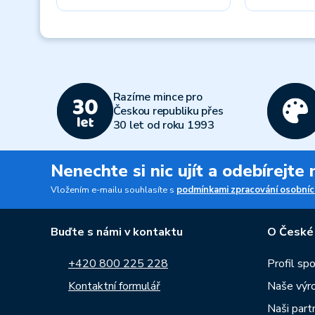
Previous
Razíme mince pro
Českou republiku přes
30 let od roku 1993
Nenechte si nic ujít a odebírejte
Vložením e-mailu souhlasíte s
podmínkami zpracování osobníc
Buďte s námi v kontaktu
O České
+420 800 225 228
Profil sp
Kontaktní formulář
Naše výr
Naši part