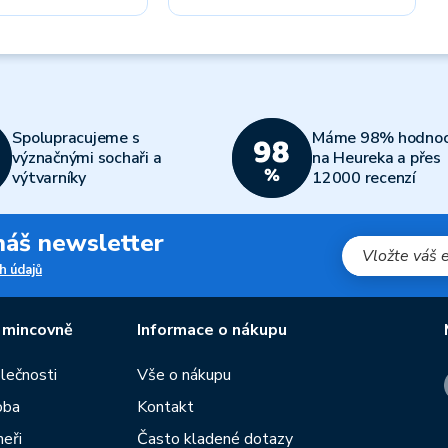
Spolupracujeme s
Máme 98% hodnoc
význačnými sochaři a
na Heureka a přes
výtvarníky
12000 recenzí
 náš newsletter
h údajů
 mincovně
Informace o nákupu
olečnosti
Vše o nákupu
oba
Kontakt
neři
Často kladené dotazy