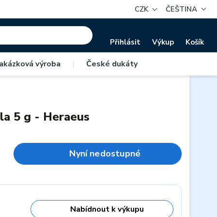
CZK
ČEŠTINA
Přihlásit
Výkup
Košík
akázková výroba
|
České dukáty
hla 5 g - Heraeus
Nyní nedostupné
Nabídnout k výkupu