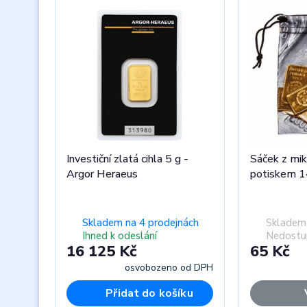
Investiční zlatá cihla 5 g -
Sáček z mik
Argor Heraeus
potiskem 
Skladem na 4 prodejnách
Skladem 
Ihned k odeslání
Nedostu
16 125 Kč
65 Kč
osvobozeno od DPH
Přidat do košíku