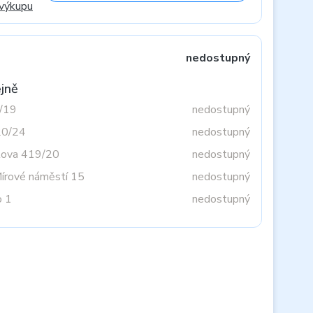
 výkupu
nedostupný
jně
3/19
nedostupný
20/24
nedostupný
tova 419/20
nedostupný
Mírové náměstí 15
nedostupný
o 1
nedostupný