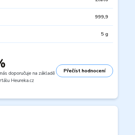
999,9
5 g
%
Přečíst hodnocení
 nás doporučuje na základě
rtálu Heureka.cz