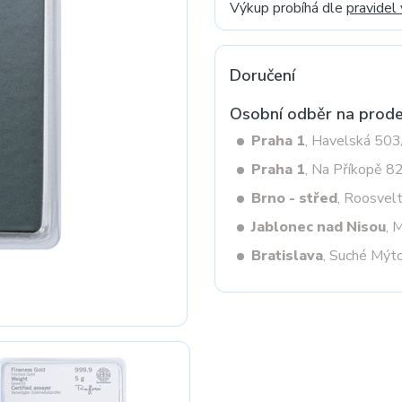
Výkup probíhá dle
pravidel
Next
Doručení
Osobní odběr na prode
Praha 1
, Havelská 50
Praha 1
, Na Příkopě 8
Brno - střed
, Roosvel
Jablonec nad Nisou
, 
Bratislava
, Suché Mýt