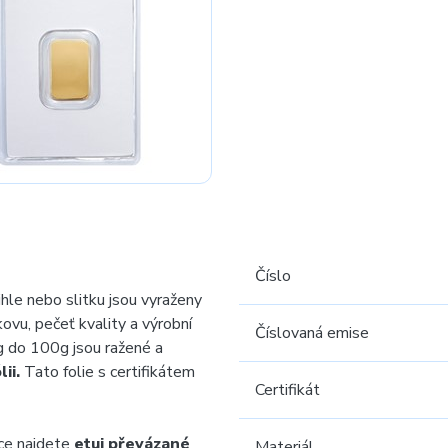
Číslo
ihle nebo slitku jsou vyraženy
kovu, pečeť kvality a výrobní
Číslovaná emise
g do 100g jsou ražené a
ii.
Tato folie s certifikátem
Certifikát
dce najdete
etui převázané
Materiál