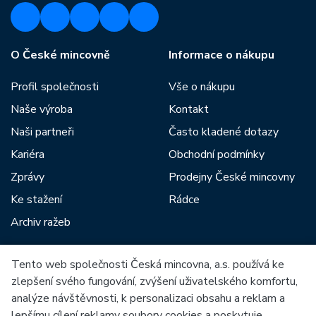
O České mincovně
Informace o nákupu
Profil společnosti
Vše o nákupu
Naše výroba
Kontakt
Naši partneři
Často kladené dotazy
Kariéra
Obchodní podmínky
Zprávy
Prodejny České mincovny
Ke stažení
Rádce
Archiv ražeb
Tento web společnosti Česká mincovna, a.s. používá ke
Mezi naše partnery patří:
zlepšení svého fungování, zvýšení uživatelského komfortu,
analýze návštěvnosti, k personalizaci obsahu a reklam a
lepšímu cílení reklamy soubory cookies a poskytuje