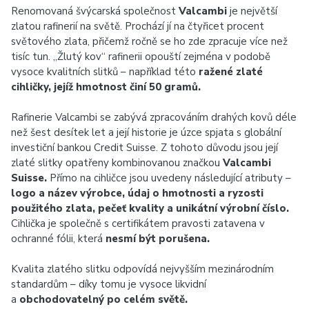
Renomovaná švýcarská společnost
Valcambi
je největší
zlatou rafinerií na světě. Prochází jí na čtyřicet procent
světového zlata, přičemž ročně se ho zde zpracuje více než
tisíc tun. „Žlutý kov“ rafinerii opouští zejména v podobě
vysoce kvalitních slitků – například této
ražené zlaté
cihličky, jejíž hmotnost činí 50 gramů.
Rafinerie Valcambi se zabývá zpracováním drahých kovů déle
než šest desítek let a její historie je úzce spjata s globální
investiční bankou Credit Suisse. Z tohoto důvodu jsou její
zlaté slitky opatřeny kombinovanou značkou
Valcambi
Suisse.
Přímo na cihličce jsou uvedeny následující atributy –
logo a název výrobce, údaj o hmotnosti a ryzosti
použitého zlata, pečeť kvality a unikátní výrobní číslo.
Cihlička je společně s certifikátem pravosti zatavena v
ochranné fólii, která
nesmí být porušena.
Kvalita zlatého slitku odpovídá nejvyšším mezinárodním
standardům – díky tomu je vysoce likvidní
a
obchodovatelný po celém světě.