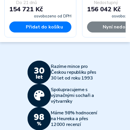
Do 21 dnů
Nedostupný
154 721 Kč
156 042 Kč
osvobozeno od DPH
osvoboze
Přidat do košíku
Nyní nedos
Razíme mince pro
Českou republiku přes
30 let od roku 1993
Spolupracujeme s
význačnými sochaři a
výtvarníky
Máme 98% hodnocení
na Heureka a přes
12000 recenzí