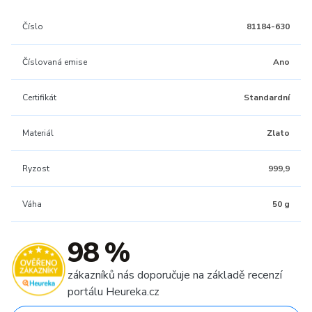
Číslo
81184-630
Číslovaná emise
Ano
Certifikát
Standardní
Materiál
Zlato
Ryzost
999,9
Váha
50 g
98 %
zákazníků nás doporučuje na základě recenzí
portálu Heureka.cz