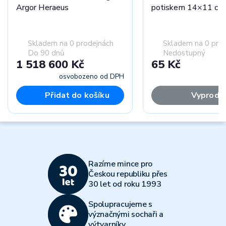
Argor Heraeus
potiskem 14×11 cm
Skladem na 0 prodejnách
Skladem na 0 pro
Do 90 dnů
Nedostupný
1 518 600 Kč
65 Kč
osvobozeno od DPH
Přidat do košíku
Vyprodá
Razíme mince pro
Českou republiku přes
30 let od roku 1993
Spolupracujeme s
význačnými sochaři a
výtvarníky