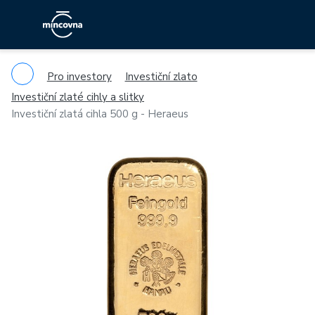
Pro investory
Investiční zlato
Investiční zlaté cihly a slitky
Investiční zlatá cihla 500 g - Heraeus
Previous
Ne