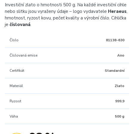
Investiční zlato o hmotnosti 500 g. Na každé investiční cihle
nebo slitku jsou vyraženy údaje – logo vydavatele
Heraeus
,
hmotnost, ryzost kovu, pečeť kvality a výrobní číslo. Cihlička
je
číslovaná
.
Číslo
81138-630
Číslovaná emise
Ano
Certifikát
Standardní
Materiál
Zlato
Ryzost
999,9
Váha
500 g