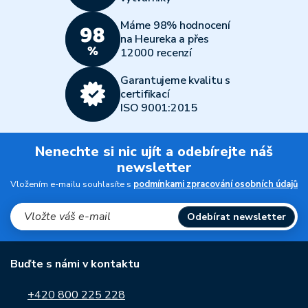
Máme 98% hodnocení
na Heureka a přes
12000 recenzí
Garantujeme kvalitu s
certifikací
ISO 9001:2015
Nenechte si nic ujít a odebírejte náš
newsletter
Vložením e-mailu souhlasíte s
podmínkami zpracování osobních údajů
Odebírat newsletter
Buďte s námi v kontaktu
+420 800 225 228