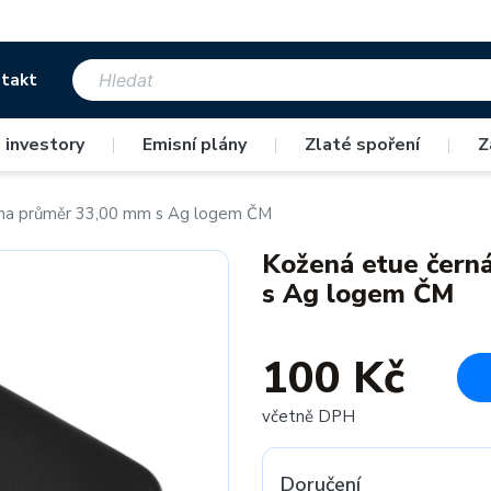
takt
 investory
|
Emisní plány
|
Zlaté spoření
|
Z
na průměr 33,00 mm s Ag logem ČM
Kožená etue čern
s Ag logem ČM
100 Kč
včetně DPH
Doručení