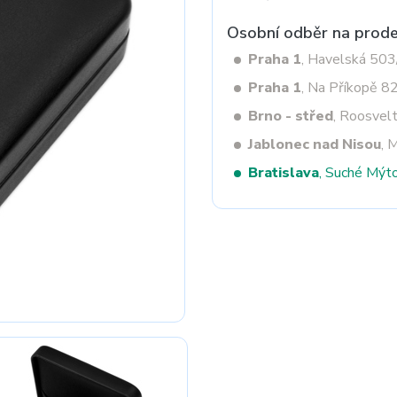
Osobní odběr na prode
Praha 1
, Havelská 50
Next
Praha 1
, Na Příkopě 8
Brno - střed
, Roosvel
Jablonec nad Nisou
, 
Bratislava
, Suché Mýt