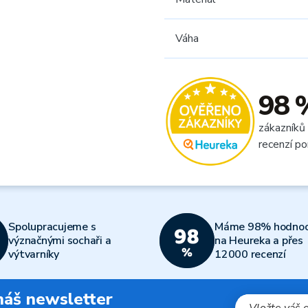
Váha
98 
zákazníků
recenzí po
Spolupracujeme s
Máme 98% hodnoc
význačnými sochaři a
na Heureka a přes
výtvarníky
12000 recenzí
 náš newsletter