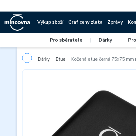
Výkup zboží
Graf ceny zlata
Zprávy
Kon
Pro sběratele
|
Dárky
|
Pro
Dárky
Etue
Kožená etue černá 75x75 mm 