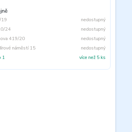
jně
3/19
nedostupný
20/24
nedostupný
tova 419/20
nedostupný
Mírové náměstí 15
nedostupný
o 1
více než 5 ks