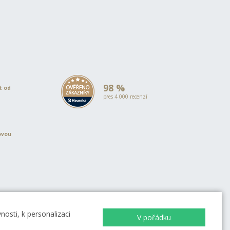
98 %
et od
přes 4 000 recenzí
ovou
EVROPSKÁ UNIE
Evropský fond pro regionální rozvoj
OP Podnikání a inovace pro
osti, k personalizaci
V pořádku
konkurenceschopnost
EVROPSKÁ UNIE