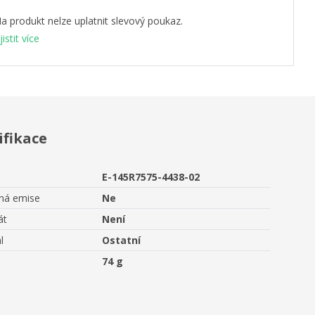
a produkt nelze uplatnit slevový poukaz.
jistit více
ifikace
E-145R7575-4438-02
aná emise
Ne
át
Není
l
Ostatní
74 g