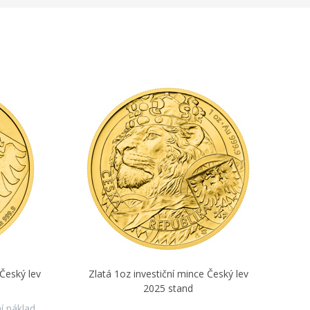
 Český lev
Zlatá 1oz investiční mince Český lev
2025 stand
í náklad