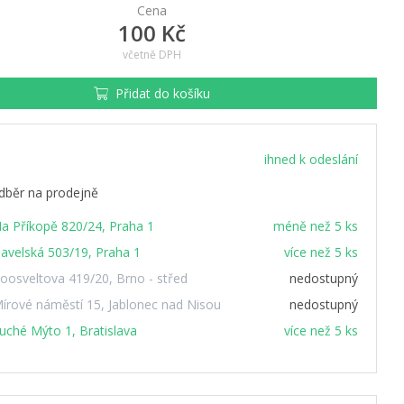
Cena
100 Kč
včetně DPH
Přidat do košíku
ihned k odeslání
dběr na prodejně
a Příkopě 820/24, Praha 1
méně než 5 ks
avelská 503/19, Praha 1
více než 5 ks
oosveltova 419/20, Brno - střed
nedostupný
írové náměstí 15, Jablonec nad Nisou
nedostupný
uché Mýto 1, Bratislava
více než 5 ks