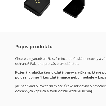
Popis produktu
Chcete elegantně uložit své mince od České mincovny a z
ochranu? Pak je tu pro vás praktická etue.
Kožená krabička černo-zlaté barvy s víčkem, které p
poloze, pojme 1 kus zlaté mince nebo medaile v kaps
Jde například o investiční mince České mincovny o hmotnost
ochranných kapslích a svou vlastní krabičku nemají…