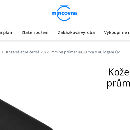
í plán
Zlaté spoření
Zakázková výroba
Vykoupíme i 
Kožená etue černá 75x75 mm na průměr 44,38 mm s Au logem ČM
Kože
prům