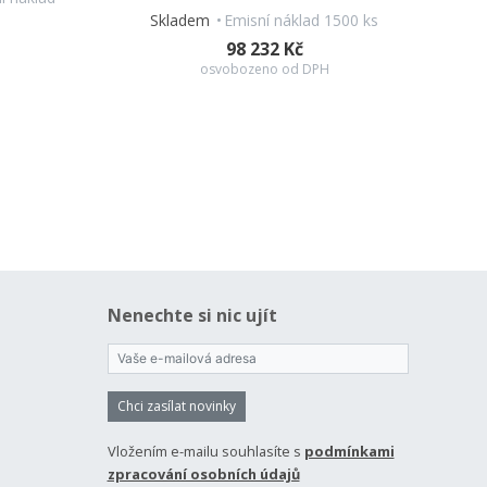
Skladem
Emisní náklad 1500 ks
98 232 Kč
osvobozeno od DPH
Nenechte si nic ujít
Chci zasílat novinky
Vložením e-mailu souhlasíte s
podmínkami
zpracování osobních údajů