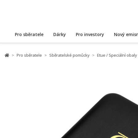
Pro sběratele
Dárky
Pro investory
Nový emisn
Pro sběratele
Sběratelské pomůcky
Etue / Speciální obaly