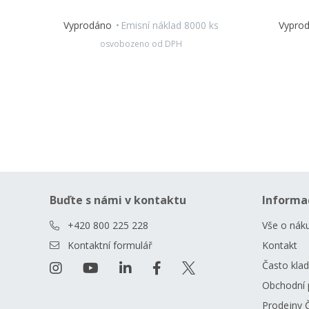
Vyprodáno
Emisní náklad 8000 ks
Vypro
osvobozeno od DPH
Buďte s námi v kontaktu
Informa
+420 800 225 228
Vše o nák
Kontaktní formulář
Kontakt
Často kla
Obchodní 
Prodejny 