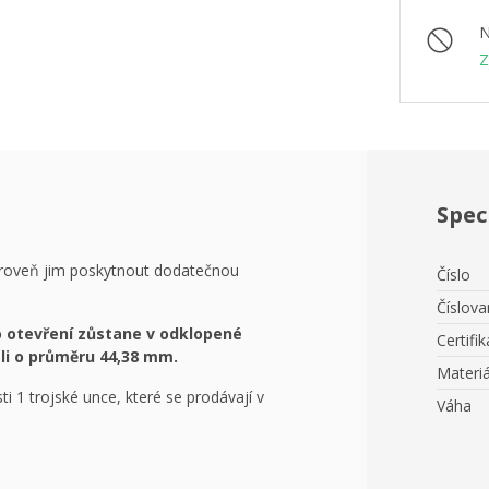
N
Z
Spec
ároveň jim poskytnout dodatečnou
Číslo
Číslov
o otevření zůstane v odklopené
Certifik
li o průměru 44,38 mm.
Materiá
i 1 trojské unce, které se prodávají v
Váha