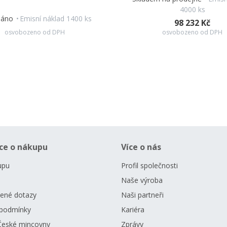
4000 ks
dáno
Emisní náklad 1400 ks
98 232 Kč
osvobozeno od DPH
osvobozeno od DPH
ce o nákupu
Více o nás
upu
Profil společnosti
Naše výroba
dené dotazy
Naši partneři
podmínky
Kariéra
České mincovny
Zprávy