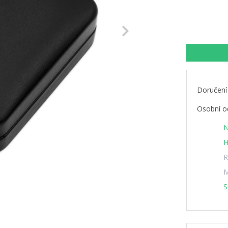
Next
Doručení
Osobní o
N
H
R
M
S