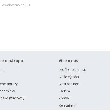
osvobozeno od DPH
ce o nákupu
Více o nás
upu
Profil společnosti
Naše výroba
dené dotazy
Naši partneři
podmínky
Kariéra
České mincovny
Zprávy
Ke stažení