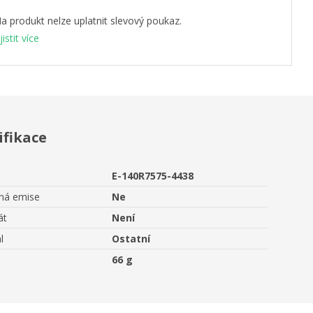
a produkt nelze uplatnit slevový poukaz.
jistit více
ifikace
E-140R7575-4438
aná emise
Ne
át
Není
l
Ostatní
66 g