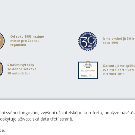
Od roku 1993 razíme
Jsme s vámi již 30 l
mince pro Českou
roku 1993
republiku
S našimi výrobky
Garantujeme špičk
se denně setkává
kvalitu s certifikací
10 milionů lidí
ISO 9001:2015
ní svého fungování, zvýšení uživatelského komfortu, analýze návštěvn
skytuje uživatelská data třetí straně.
de.