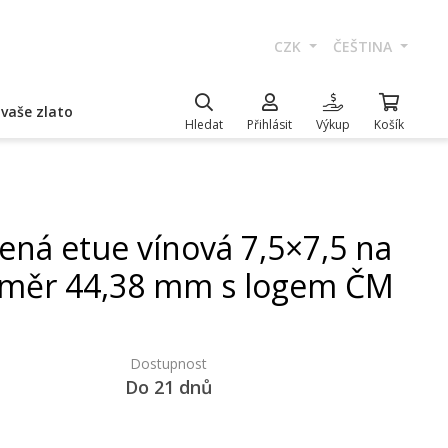
CZK
ČEŠTINA
vaše zlato
Hledat
Přihlásit
Výkup
Košík
ená etue vínová 7,5×7,5 na
měr 44,38 mm s logem ČM
Dostupnost
Do 21 dnů