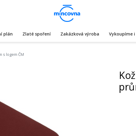
í plán
Zlaté spoření
Zakázková výroba
Vykoupíme i 
mm s logem ČM
Kož
prů