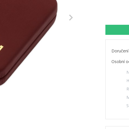
Next
Doručení
Osobní o
N
H
R
M
S