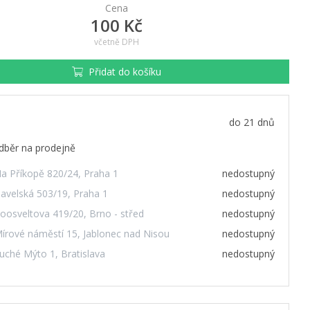
Cena
100 Kč
včetně DPH
Přidat do košíku
do 21 dnů
dběr na prodejně
a Příkopě 820/24, Praha 1
nedostupný
avelská 503/19, Praha 1
nedostupný
oosveltova 419/20, Brno - střed
nedostupný
írové náměstí 15, Jablonec nad Nisou
nedostupný
uché Mýto 1, Bratislava
nedostupný