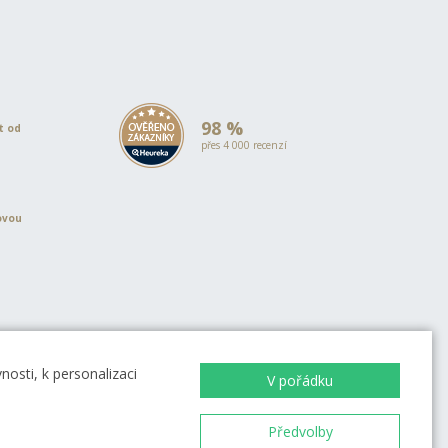
98 %
et od
přes 4 000 recenzí
ovou
EVROPSKÁ UNIE
Evropský fond pro regionální rozvoj
OP Podnikání a inovace pro
osti, k personalizaci
V pořádku
konkurenceschopnost
EVROPSKÁ UNIE
Evropský fond pro regionální rozvoj
Investice do vaší budoucnosti
Předvolby