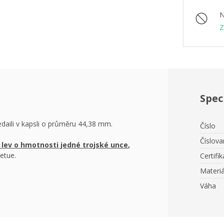
N
Z
Spec
daili v kapsli o průměru 44,38 mm.
Číslo
Číslov
 lev o hmotnosti jedné trojské unce
,
etue.
Certifik
Materiá
Váha