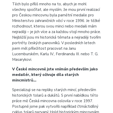
Těch bylo příliš mnoho na to, abych je mohl
všechny spočítat, ale myslím, že mou první realizací
pro Českou mincovnu byla pamětní medaile pro
Ministerstvo zahraničních věcí v roce 1996. Je těžké
rozhodnout, kterou svou minci nebo medaili mám
nejraději – je jich více a za každou stojí mnoho práce.
Nejbližší jsou mi historická témata a nejraději tvořím
portréty českých panovníků. V posledních letech
jsem měl příležitost pracovat na Janu
Lucemburském, Karlu IV., Ferdinandu III. nebo T. G.
Masarykovi.
V České mincovně jste vnímán především jako
medailér, který oživuje díla starých
mincmistrů…
Specializuji se na repliky starých mincí, především
historických tolarů a dukátů. S první nabídkou této
práce mě Česká mincovna oslovila v roce 1997.
Postupně jsme pak vytvořili například čtrnáctidílný
cyklus tolarů nazvaný Hold historickým mincovnám