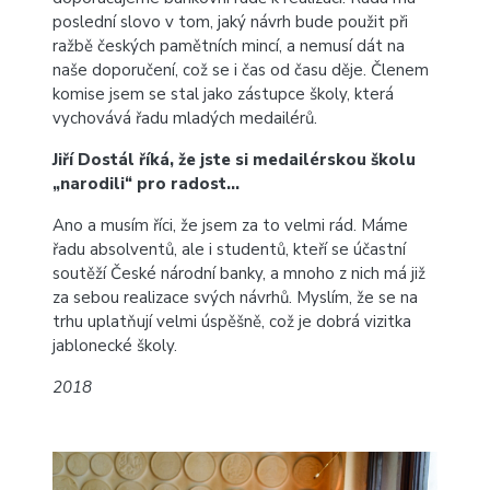
poslední slovo v tom, jaký návrh bude použit při
ražbě českých pamětních mincí, a nemusí dát na
naše doporučení, což se i čas od času děje. Členem
komise jsem se stal jako zástupce školy, která
vychovává řadu mladých medailérů.
Jiří Dostál říká, že jste si medailérskou školu
„narodili“ pro radost…
Ano a musím říci, že jsem za to velmi rád. Máme
řadu absolventů, ale i studentů, kteří se účastní
soutěží České národní banky, a mnoho z nich má již
za sebou realizace svých návrhů. Myslím, že se na
trhu uplatňují velmi úspěšně, což je dobrá vizitka
jablonecké školy.
2018