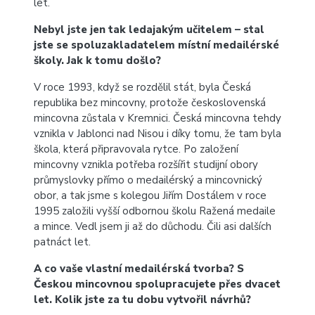
let.
Nebyl jste jen tak ledajakým učitelem – stal
jste se spoluzakladatelem místní medailérské
školy. Jak k tomu došlo?
V roce 1993, když se rozdělil stát, byla Česká
republika bez mincovny, protože československá
mincovna zůstala v Kremnici. Česká mincovna tehdy
vznikla v Jablonci nad Nisou i díky tomu, že tam byla
škola, která připravovala rytce. Po založení
mincovny vznikla potřeba rozšířit studijní obory
průmyslovky přímo o medailérský a mincovnický
obor, a tak jsme s kolegou Jiřím Dostálem v roce
1995 založili vyšší odbornou školu Ražená medaile
a mince. Vedl jsem ji až do důchodu. Čili asi dalších
patnáct let.
A co vaše vlastní medailérská tvorba? S
Českou mincovnou spolupracujete přes dvacet
let. Kolik jste za tu dobu vytvořil návrhů?