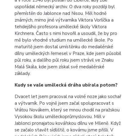
a v roce 1948 byl poslán do Liberce, aby zde
uspořádal německý archiv. O dva roky později byl
přemístěn do Jablonce nad Nisou. Měl hodně
známých, mimo jiné výtvarníka Viktora Vorlíčka a
tehdejšího profesora umělecké školy Viktora
Kirchnera. Často s nimi hovořil a usoudil, že by pro
mě bylo vhodné studium na umělecké škole. Po
maturitě jsem dostal umístěnku do medailérské
dílny uměleckých řemesel v Praze, kde jsem působil
půl roku, a dalšího půl roku jsem strávil ve Znaku
Malá Skála, kde jsem získal své medailérské
základy.
Kudy se vaše umělecká dráha ubírala potom?
Dvacet let jsem pracoval na volné noze jako sochař
a výtvarník. Po vojně jsem začal spolupracovat s
Vráťou Novákem, který se mnou chodil na pražskou
Vysokou školu uměleckoprůmyslovou. Měl v
Jablonci pronajatou kovářskou dílnu ve Mšeně. Když
se začalo stavět sídliště, o kovárnu jsme přišli. V