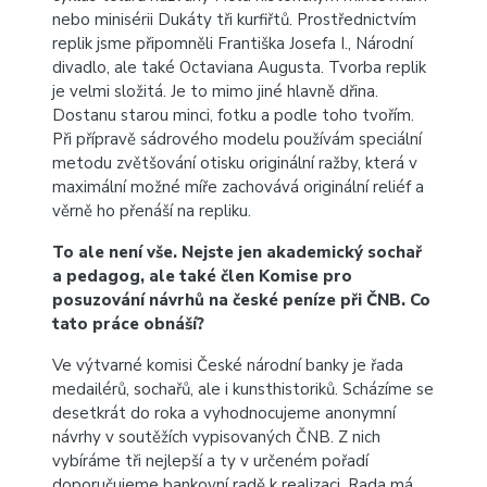
nebo minisérii Dukáty tři kurfiřtů. Prostřednictvím
replik jsme připomněli Františka Josefa I., Národní
divadlo, ale také Octaviana Augusta. Tvorba replik
je velmi složitá. Je to mimo jiné hlavně dřina.
Dostanu starou minci, fotku a podle toho tvořím.
Při přípravě sádrového modelu používám speciální
metodu zvětšování otisku originální ražby, která v
maximální možné míře zachovává originální reliéf a
věrně ho přenáší na repliku.
To ale není vše. Nejste jen akademický sochař
a pedagog, ale také člen Komise pro
posuzování návrhů na české peníze při ČNB. Co
tato práce obnáší?
Ve výtvarné komisi České národní banky je řada
medailérů, sochařů, ale i kunsthistoriků. Scházíme se
desetkrát do roka a vyhodnocujeme anonymní
návrhy v soutěžích vypisovaných ČNB. Z nich
vybíráme tři nejlepší a ty v určeném pořadí
doporučujeme bankovní radě k realizaci. Rada má