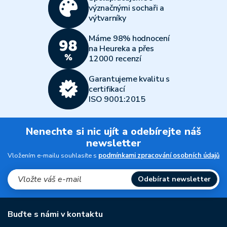
význačnými sochaři a
výtvarníky
Máme 98% hodnocení
na Heureka a přes
12000 recenzí
Garantujeme kvalitu s
certifikací
ISO 9001:2015
Nenechte si nic ujít a odebírejte náš
newsletter
Vložením e-mailu souhlasíte s
podmínkami zpracování osobních údajů
Odebírat newsletter
Buďte s námi v kontaktu