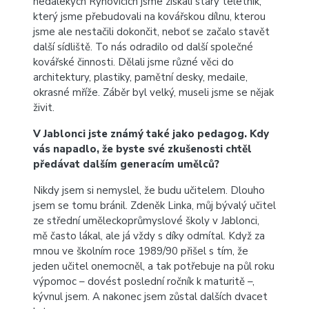
nedalekých Rýnovicích jsme získali starý teletník,
který jsme přebudovali na kovářskou dílnu, kterou
jsme ale nestačili dokončit, neboť se začalo stavět
další sídliště. To nás odradilo od další společné
kovářské činnosti. Dělali jsme různé věci do
architektury, plastiky, pamětní desky, medaile,
okrasné mříže. Záběr byl velký, museli jsme se nějak
živit.
V Jablonci jste známý také jako pedagog. Kdy
vás napadlo, že byste své zkušenosti chtěl
předávat dalším generacím umělců?
Nikdy jsem si nemyslel, že budu učitelem. Dlouho
jsem se tomu bránil. Zdeněk Linka, můj bývalý učitel
ze střední uměleckoprůmyslové školy v Jablonci,
mě často lákal, ale já vždy s díky odmítal. Když za
mnou ve školním roce 1989/90 přišel s tím, že
jeden učitel onemocněl, a tak potřebuje na půl roku
výpomoc – dovést poslední ročník k maturitě –,
kývnul jsem. A nakonec jsem zůstal dalších dvacet