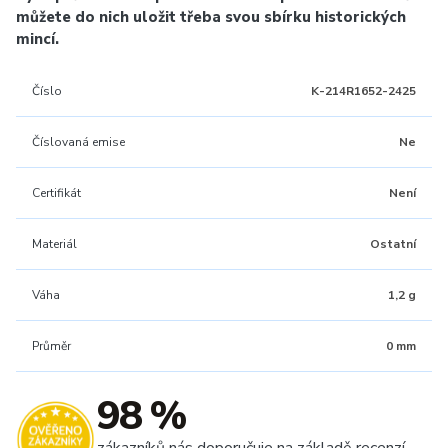
můžete do nich uložit třeba svou sbírku historických
mincí.
Číslo
K-214R1652-2425
Číslovaná emise
Ne
Certifikát
Není
Materiál
Ostatní
Váha
1,2 g
Průměr
0 mm
98 %