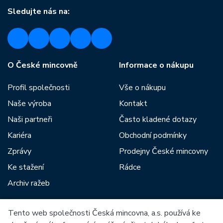
Sledujte nás na:
O České mincovně
Informace o nákupu
Profil společnosti
Vše o nákupu
Naše výroba
Kontakt
Naši partneři
Často kladené dotazy
Kariéra
Obchodní podmínky
Zprávy
Prodejny České mincovny
Ke stažení
Rádce
Archiv ražeb
Tento web společnosti Česká mincovna, a.s. používá ke
Mezi naše partnery patří: