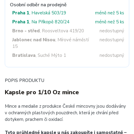
Osobní odběr na prodejně
Praha 1
, Havelská 503/19
méně než 5 ks
Praha 1
, Na Příkopě 820/24
méně než 5 ks
Brno - střed
, Roosveltova 419/20
nedostupný
Jablonec nad Nisou
, Mírové náměstí
nedostupný
15
Bratislava
, Suché Mýto 1
nedostupný
POPIS PRODUKTU
Kapsle pro 1/10 Oz mince
Mince a medaile z produkce České mincovny jsou dodávány
v ochranných plastových pouzdrech, která je chrání před
dotykem, prachem či oxidací.
Tyto průhledné kapsle u nás zakoupíte i samostatně –