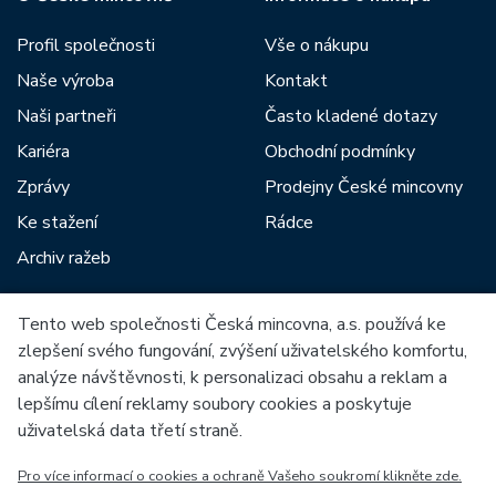
Profil společnosti
Vše o nákupu
Naše výroba
Kontakt
Naši partneři
Často kladené dotazy
Kariéra
Obchodní podmínky
Zprávy
Prodejny České mincovny
Ke stažení
Rádce
Archiv ražeb
Tento web společnosti Česká mincovna, a.s. používá ke
Mezi naše partnery patří:
zlepšení svého fungování, zvýšení uživatelského komfortu,
analýze návštěvnosti, k personalizaci obsahu a reklam a
lepšímu cílení reklamy soubory cookies a poskytuje
uživatelská data třetí straně.
Pro více informací o cookies a ochraně Vašeho soukromí klikněte zde.
Evropská unie
Evropský fond pro regionální rozvoj