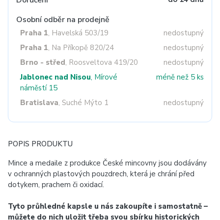
Doručení
Osobní odběr na prodejně
Praha 1
, Havelská 503/19
nedostupný
Praha 1
, Na Příkopě 820/24
nedostupný
Brno - střed
, Roosveltova 419/20
nedostupný
Jablonec nad Nisou
, Mírové
méně než 5 ks
náměstí 15
Bratislava
, Suché Mýto 1
nedostupný
POPIS PRODUKTU
Mince a medaile z produkce České mincovny jsou dodávány
v ochranných plastových pouzdrech, která je chrání před
dotykem, prachem či oxidací.
Tyto průhledné kapsle u nás zakoupíte i samostatně –
můžete do nich uložit třeba svou sbírku historických