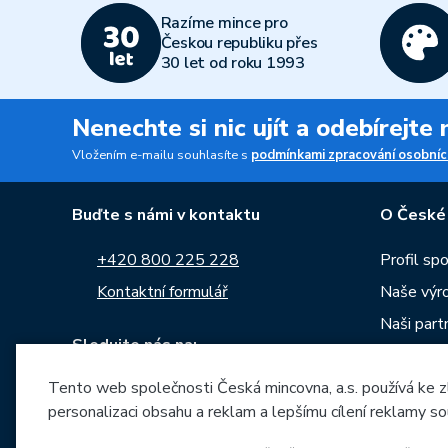
Razíme mince pro
Českou republiku přes
30 let od roku 1993
Nenechte si nic ujít a odebírejte
Vložením e-mailu souhlasíte s
podmínkami zpracování osobníc
Buďte s námi v kontaktu
O České
+420 800 225 228
Profil sp
Kontaktní formulář
Naše výr
Naši part
Sledujte nás na:
Kariéra
Tento web společnosti Česká mincovna, a.s. používá ke z
Zprávy
personalizaci obsahu a reklam a lepšímu cílení reklamy so
Ke stažen