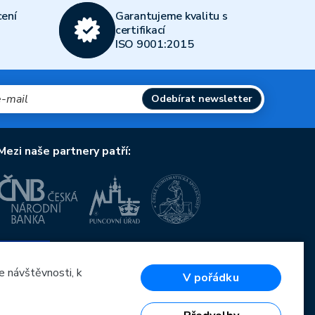
ení
Garantujeme kvalitu s
certifikací
ISO 9001:2015
Odebírat newsletter
Mezi naše partnery patří:
Evropská unie
Evropský fond pro regionální rozvoj
OP Podnikání a inovace pro konkurenceschopnost
e návštěvnosti, k
V pořádku
Evropská unie
Evropský fond pro regionální rozvoj
Investice do vaší budoucnosti