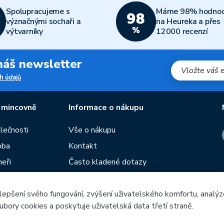
Spolupracujeme s
Máme 98% hodnoc
význačnými sochaři a
na Heureka a přes
výtvarníky
12000 recenzí
 náš newsletter
h údajů
 mincovně
Informace o nákupu
olečnosti
Vše o nákupu
oba
Kontakt
neři
Často kladené dotazy
Obchodní podmínky
lepšení svého fungování, zvýšení uživatelského komfortu, analýz
Prodejny České mincovny
ubory cookies a poskytuje uživatelská data třetí straně.
í
Rádce