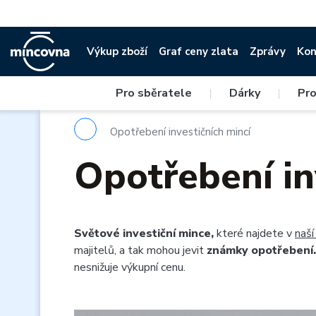
Výkup zboží
Graf ceny zlata
Zprávy
Kon
Pro sběratele
|
Dárky
|
Pro
Opotřebení investičních mincí
Opotřebení in
Světové investiční mince,
které najdete v
naší
majitelů, a tak mohou jevit
známky opotřebení.
nesnižuje výkupní cenu.