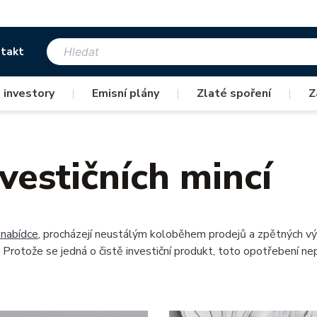
takt
 investory
|
Emisní plány
|
Zlaté spoření
|
Z
vestičních mincí
 nabídce
, procházejí neustálým koloběhem prodejů a zpětných vý
Protože se jedná o čistě investiční produkt, toto opotřebení n