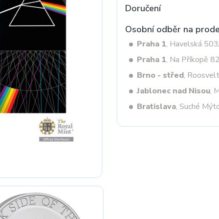
Doručení
Osobní odběr na prode
Next
Praha 1
, Havelská 50
Praha 1
, Na Příkopě 8
Brno - střed
, Roosvel
Jablonec nad Nisou
, 
Bratislava
, Suché Mýt