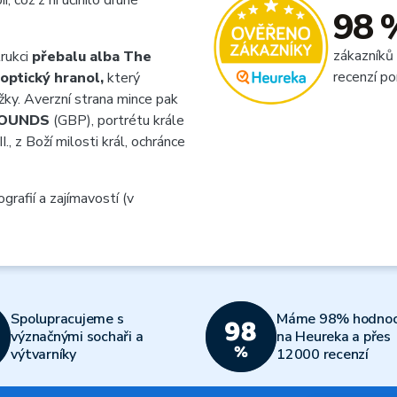
, což z ní učinilo druhé
98 
zákazníků
trukci
přebalu alba The
recenzí po
optický hranol,
který
žky. Averzní strana mince pak
POUNDS
(GBP), portrétu krále
II., z Boží milosti král, ochránce
grafií a zajímavostí (v
Spolupracujeme s
Máme 98% hodnoc
význačnými sochaři a
na Heureka a přes
výtvarníky
12000 recenzí