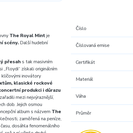
Číslo
ovny
The Royal Mint
je
í scény.
Další hudební
Číslovaná emise
ý přesah
s tak masivním
Certifikát
 „Floydi“ získali originálním
 klíčovými inovátory
Materiál
extům, klasické rockové
ncertní produkci i důrazu
Váha
ařadili mezi nejvýraznější,
ech dob. Jejich osmou
koncepční album s názvem
The
Průměr
lečnosti, zaměřená na peníze,
 času, dosáhla fenomenálního