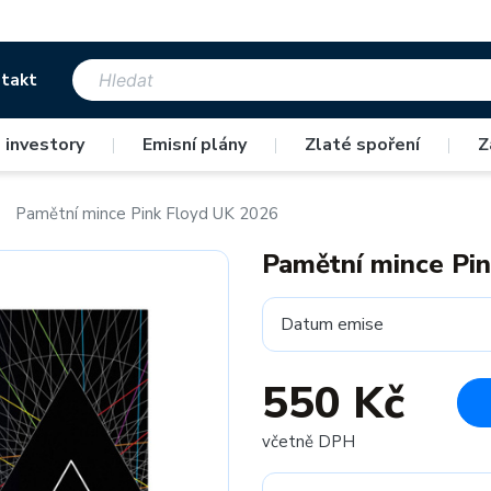
takt
 investory
|
Emisní plány
|
Zlaté spoření
|
Z
Pamětní mince Pink Floyd UK 2026
Pamětní mince Pi
Datum emise
550 Kč
včetně DPH