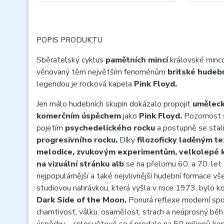
POPIS PRODUKTU
Sběratelský cyklus
pamětních mincí
královské minc
věnovaný těm největším fenoménům
britské hudebn
legendou je rocková kapela
Pink Floyd.
Jen málo hudebních skupin dokázalo propojit
uměleck
komerčním úspěchem
jako
Pink Floyd.
Pozornost si
pojetím
psychedelického rocku
a postupně se stali
progresivního rocku.
Díky
filozoficky laděným t
melodice, zvukovým experimentům, velkolepé ko
na vizuální stránku alb
se na přelomu 60. a 70. let z
nejpopulárnější a také nejvlivnější hudební formace vš
studiovou nahrávkou, která vyšla v roce 1973, bylo 
Dark Side of the Moon.
Ponurá reflexe moderní spo
chamtivost, válku, osamělost, strach a neúprosný běh