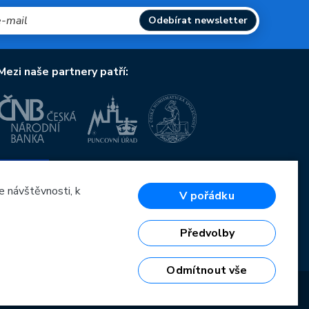
Odebírat newsletter
Mezi naše partnery patří:
Evropská unie
Evropský fond pro regionální rozvoj
OP Podnikání a inovace pro konkurenceschopnost
e návštěvnosti, k
V pořádku
Evropská unie
Evropský fond pro regionální rozvoj
Investice do vaší budoucnosti
Předvolby
Odmítnout vše