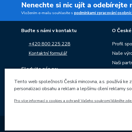
Nenechte si nic ujít a odebírejte
Vložením e-mailu souhlasíte s
podmínkami zpracování osobníc
Buďte s námi v kontaktu
O České
+420 800 225 228
Profil sp
Kontaktní formulář
Naše výr
Naši part
Sledujte nás na:
Kariéra
Tento web společnosti Česká mincovna, a.s. používá ke z
Zprávy
personalizaci obsahu a reklam a lepšímu cílení reklamy so
Ke stažen
Archiv ra
Pro více informací o cookies a ochraně Vašeho soukromí klikněte zde