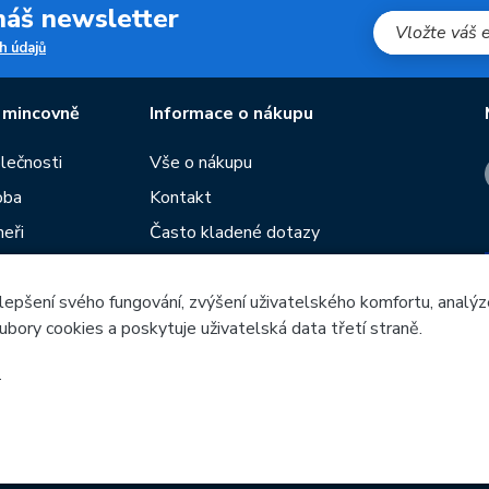
 náš newsletter
h údajů
 mincovně
Informace o nákupu
olečnosti
Vše o nákupu
oba
Kontakt
neři
Často kladené dotazy
Obchodní podmínky
lepšení svého fungování, zvýšení uživatelského komfortu, analýz
Prodejny České mincovny
ubory cookies a poskytuje uživatelská data třetí straně.
í
Rádce
žeb
.
Česká mincovna, a.s. © 1993 - 2026