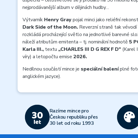
úspěchu – celosvětově se jí prodalo na 50 milionů kopií
nejprodávanější album v dějinách hudby…
Výtvarník
Henry Gray
pojal minci jako reliéfní rekons
Dark Side of the Moon.
Reverzní straně tak vévodí
rozkládá procházející světlo na jednotlivé barevné slo
náleží atributům emitenta – tj. nominální hodnotě
5 
Karla III.,
textu
„CHARLES III D G REX F D“
(Karel I
víry) a letopočtu emise
2026.
Nedílnou součástí mince je
speciální balení
plné foto
anglickém jazyce).
Razíme mince pro
Českou republiku přes
30 let od roku 1993