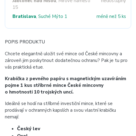
Jablonec nad Nisou
, Mírové náměstí
nedostupný
15
Bratislava
, Suché Mýto 1
méně než 5 ks
POPIS PRODUKTU
Chcete elegantně uložit své mince od České mincovny a
zároveň jim poskytnout dodatečnou ochranu? Pak je tu pro
vás praktická etue.
Krabička z pevného papíru s magnetickým uzavíráním
pojme 1 kus stříbrné mince České mincovny
o hmotnosti 10 trojských uncí.
Ideálně se hodí na stříbrné investiční mince, které se
prodávají v ochranných kapslích a svou vlastní krabičku
nemají:
Český lev