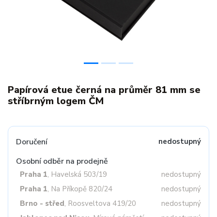
Papírová etue černá na průměr 81 mm se
stříbrným logem ČM
Doručení
nedostupný
Osobní odběr na prodejně
Praha 1
, Havelská 503/19
nedostupný
Praha 1
, Na Příkopě 820/24
nedostupný
Brno - střed
, Roosveltova 419/20
nedostupný