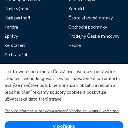
Naše výroba
Kontakt
Naši partneři
Často kladené dotazy
Kariéra
Obchodní podmínky
Zprávy
Prodejny České mincovny
Ke stažení
Rádce
Archiv ražeb
Tento web společnosti Česká mincovna, a.s. používá ke
Mezi naše partnery patří:
zlepšení svého fungování, zvýšení uživatelského komfortu,
analýze návštěvnosti, k personalizaci obsahu a reklam a
lepšímu cílení reklamy soubory cookies a poskytuje
uživatelská data třetí straně.
Pro více informací o cookies a ochraně Vašeho soukromí klikněte zde.
Evropská unie
Evropský fond pro regionální rozvoj
OP Podnikání a inovace pro konkurenceschopnost
Evropská unie
V pořádku