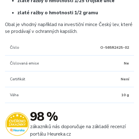
zlaté ražby o hmotnosti 1/25 trojské unce
zlaté ražby o hmotnosti 1/2 gramu
Obal je vhodný například na investiční mince Český lev, které
se prodávají v ochranných kapslích.
Číslo
O-565R2425-02
Číslovaná emise
Ne
Certifikát
Není
Váha
10 g
98 %
zákazníků nás doporučuje na základě recenzí
portálu Heureka.cz