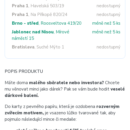
Praha 1
, Havelská 503/19
nedostupný
Praha 1
, Na Příkopě 820/24
nedostupný
Brno - střed
, Roosveltova 419/20
méně než 5 ks
Jablonec nad Nisou
, Mírové
méně než 5 ks
náměstí 15
Bratislava
, Suché Mýto 1
nedostupný
POPIS PRODUKTU
Máte doma
malého sběratele nebo investora?
Chcete
mu věnovat minci jako dárek? Pak se vám bude hodit
veselé
dárkové balení.
Do karty z pevného papíru, která je ozdobena
rozverným
zvířecím motivem,
je vsazeno
lůžko tvarované tak, aby
pojmulo následující mince či medaile: