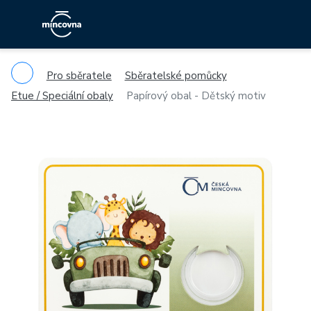
Pro sběratele
Sběratelské pomůcky
Etue / Speciální obaly
Papírový obal - Dětský motiv
Previous
Ne