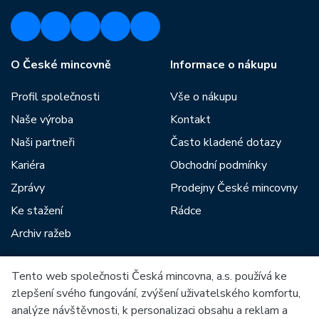
O České mincovně
Informace o nákupu
Profil společnosti
Vše o nákupu
Naše výroba
Kontakt
Naši partneři
Často kladené dotazy
Kariéra
Obchodní podmínky
Zprávy
Prodejny České mincovny
Ke stažení
Rádce
Archiv ražeb
Tento web společnosti Česká mincovna, a.s. používá ke
Mezi naše partnery patří:
zlepšení svého fungování, zvýšení uživatelského komfortu,
analýze návštěvnosti, k personalizaci obsahu a reklam a