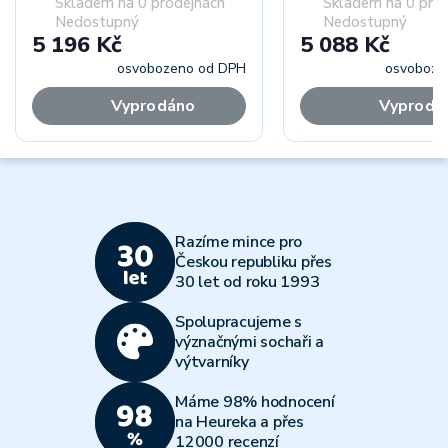
Skladem na 0 prodejnách
Skladem na 0 pro
Nedostupný
Nedostupný
5 196 Kč
5 088 Kč
osvobozeno od DPH
osvoboze
Vyprodáno
Vyprodá
Razíme mince pro
Českou republiku přes
30 let od roku 1993
Spolupracujeme s
význačnými sochaři a
výtvarníky
Máme 98% hodnocení
na Heureka a přes
12000 recenzí