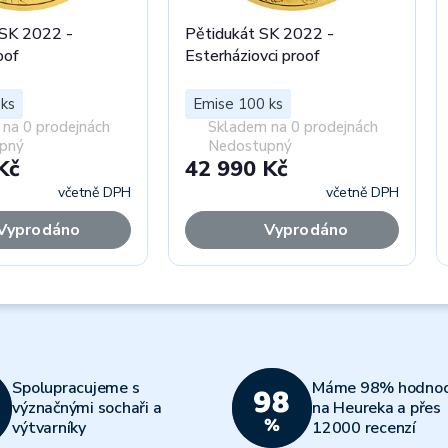
SK 2022 -
Pětidukát SK 2022 -
oof
Esterháziovci proof
ks
Emise 100 ks
na 0 prodejnách
Skladem na 0 prodejnách
pný
Nedostupný
Kč
42 990 Kč
včetně DPH
včetně DPH
Vyprodáno
Vyprodáno
Spolupracujeme s
Máme 98% hodnoc
význačnými sochaři a
na Heureka a přes
výtvarníky
12000 recenzí