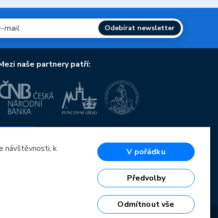
Odebírat newsletter
Mezi naše partnery patří:
Evropská unie
Evropský fond pro regionální rozvoj
OP Podnikání a inovace pro konkurenceschopnost
e návštěvnosti, k
V pořádku
Evropská unie
Evropský fond pro regionální rozvoj
Investice do vaší budoucnosti
Předvolby
Odmítnout vše