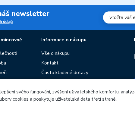
 náš newsletter
h údajů
 mincovně
Informace o nákupu
olečnosti
Vše o nákupu
oba
Kontakt
neři
Často kladené dotazy
Obchodní podmínky
lepšení svého fungování, zvýšení uživatelského komfortu, analýz
Prodejny České mincovny
ubory cookies a poskytuje uživatelská data třetí straně.
í
Rádce
žeb
.