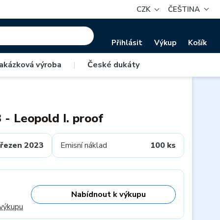
CZK
ČEŠTINA
Přihlásit
Výkup
Košík
akázková výroba
|
České dukáty
 - Leopold I. proof
řezen 2023
Emisní náklad
100 ks
Nabídnout k výkupu
 výkupu