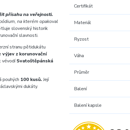
Certifikát
žit přísahu na veřejnosti.
pódium, na kterém opakoval
Materiál
tluje slovenský historik
runovační slavnosti.
Ryzost
rzní stranu pětidukátu
e
výjev z korunovační
Váha
k vévodí
Svatoštěpánská
Průměr
tá pouhých
100 kusů.
Její
václavskými dukáty.
Balení
Balení kapsle