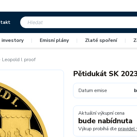
takt
 investory
|
Emisní plány
|
Zlaté spoření
|
Z
 Leopold I. proof
Pětidukát SK 2023
Datum emise
b
Aktuální výkupní cena
bude nabídnuta
Výkup probíhá dle
pravidel