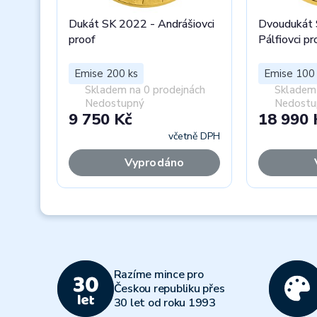
Dukát SK 2022 - Andrášiovci
Dvoudukát 
proof
Pálfiovci pr
Emise 200 ks
Emise 100 
Skladem na 0 prodejnách
Skladem 
Nedostupný
Nedostu
9 750 Kč
18 990 
včetně DPH
Vyprodáno
Previous
Razíme mince pro
Českou republiku přes
30 let od roku 1993