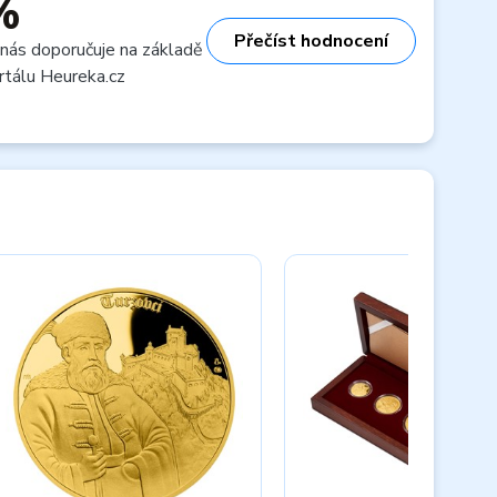
%
Přečíst hodnocení
 nás doporučuje na základě
rtálu Heureka.cz