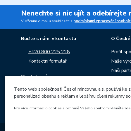
Nenechte si nic ujít a odebírejte
Vložením e-mailu souhlasíte s
podmínkami zpracování osobníc
Buďte s námi v kontaktu
O České
+420 800 225 228
Profil sp
Kontaktní formulář
Naše výr
Naši part
Sledujte nás na:
Kariéra
Tento web společnosti Česká mincovna, a.s. používá ke z
Zprávy
personalizaci obsahu a reklam a lepšímu cílení reklamy so
Ke stažen
Archiv ra
Pro více informací o cookies a ochraně Vašeho soukromí klikněte zde