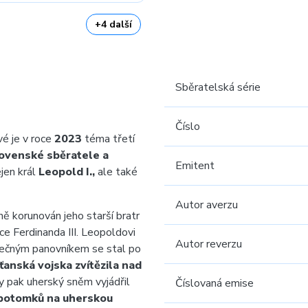
+4 další
Sběratelská série
Číslo
é je v roce
2023
téma třetí
ovenské sběratele a
Emitent
jen král
Leopold I.,
ale také
Autor averzu
 korunován jeho starší bratr
ce Ferdinanda III. Leopoldovi
Autor reverzu
tečným panovníkem se stal po
ťanská vojska zvítězila nad
y pak uherský sněm vyjádřil
Číslovaná emise
potomků na uherskou