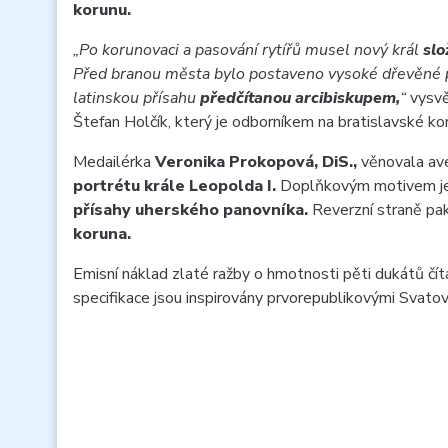
korunu.
„Po korunovaci a pasování rytířů musel nový král
slo
Před branou města bylo postaveno vysoké dřevěné 
latinskou přísahu
předčítanou arcibiskupem,
“
vysvě
Štefan Holčík, který je odborníkem na bratislavské ko
Medailérka
Veronika Prokopová, DiS.,
věnovala ave
portrétu krále Leopolda I.
Doplňkovým motivem j
přísahy uherského panovníka.
Reverzní straně pa
koruna.
Emisní náklad zlaté ražby o hmotnosti pěti dukátů čí
specifikace jsou inspirovány prvorepublikovými Svato