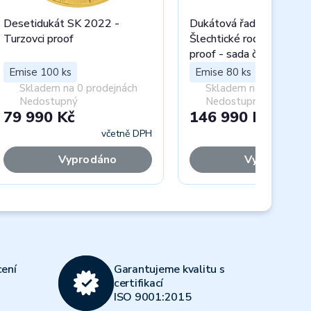
Desetidukát SK 2022 -
Dukátová řada SK 2022 
Turzovci proof
Šlechtické rody na Slov
proof - sada čtyř medailí
Emise 100 ks
Emise 80 ks
Skladem na 0 prodejnách
Skladem na 0 prodejn
Nedostupný
Nedostupný
79 990 Kč
146 990 Kč
včetně DPH
včet
Vyprodáno
Vyprodáno
Next
ení
Garantujeme kvalitu s
certifikací
ISO 9001:2015