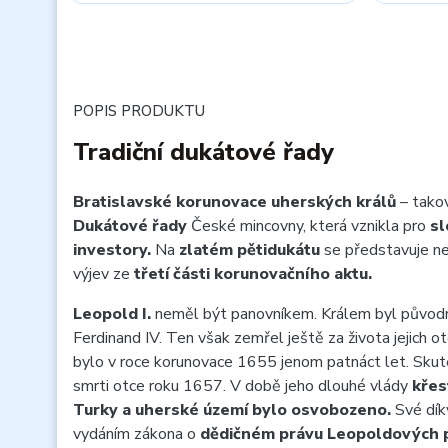
POPIS PRODUKTU
Tradiční dukátové řady
Bratislavské korunovace uherských králů
– takov
Dukátové řady
České mincovny, která vznikla pro
sl
investory.
Na
zlatém pětidukátu
se představuje ne
výjev ze
třetí části korunovačního aktu.
Leopold I.
neměl být panovníkem. Králem byl původně
Ferdinand IV. Ten však zemřel ještě za života jejich ot
bylo v roce korunovace 1655 jenom patnáct let. Sku
smrti otce roku 1657. V době jeho dlouhé vlády
křes
Turky a uherské území bylo osvobozeno.
Své dík
vydáním zákona o
dědičném právu Leopoldových 