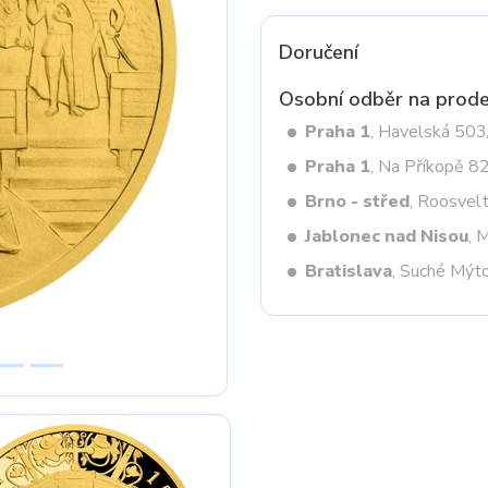
Doručení
Next
Osobní odběr na prode
Praha 1
, Havelská 50
Praha 1
, Na Příkopě 8
Brno - střed
, Roosvel
Jablonec nad Nisou
, 
Bratislava
, Suché Mýt