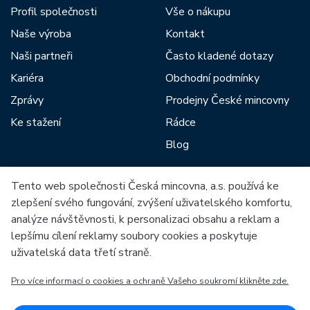
Profil společnosti
Vše o nákupu
Naše výroba
Kontakt
Naši partneři
Často kladené dotazy
Kariéra
Obchodní podmínky
Zprávy
Prodejny České mincovny
Ke stažení
Rádce
Blog
Tento web společnosti Česká mincovna, a.s. používá ke
Mezi naše partnery patří:
zlepšení svého fungování, zvýšení uživatelského komfortu,
analýze návštěvnosti, k personalizaci obsahu a reklam a
lepšímu cílení reklamy soubory cookies a poskytuje
uživatelská data třetí straně.
Pro více informací o cookies a ochraně Vašeho soukromí klikněte zde.
Evropská unie
Evropský fond pro regionální rozvoj
OP Podnikání a inovace pro konkurenceschopnost