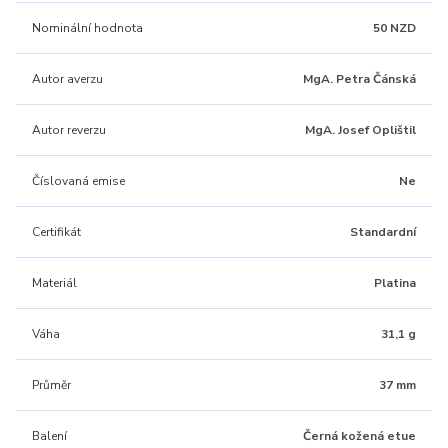
Nominální hodnota
50 NZD
Autor averzu
MgA. Petra Čánská
Autor reverzu
MgA. Josef Oplištil
Číslovaná emise
Ne
Certifikát
Standardní
Materiál
Platina
Váha
31,1 g
Průměr
37 mm
Balení
Černá kožená etue