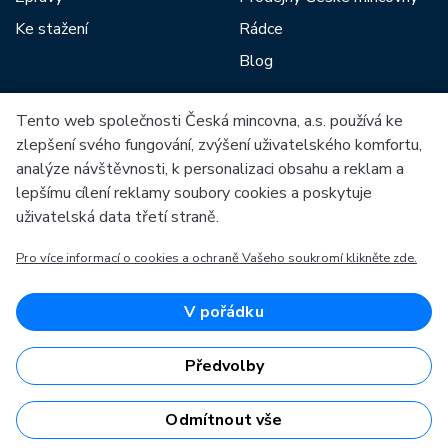
Ke stažení
Rádce
Blog
Tento web společnosti Česká mincovna, a.s. používá ke
Mezi naše partnery patří:
zlepšení svého fungování, zvýšení uživatelského komfortu,
analýze návštěvnosti, k personalizaci obsahu a reklam a
lepšímu cílení reklamy soubory cookies a poskytuje
uživatelská data třetí straně.
Pro více informací o cookies a ochraně Vašeho soukromí klikněte zde.
Evropská unie
Evropský fond pro regionální rozvoj
OP Podnikání a inovace pro konkurenceschopnost
Evropská unie
V pořádku
Evropský fond pro regionální rozvoj
Investice do vaší budoucnosti
Předvolby
Odmítnout vše
Česká mincovna, a.s. © 1993 - 2026