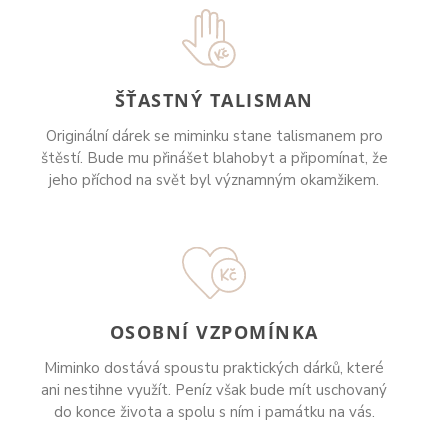
ŠŤASTNÝ TALISMAN
Originální dárek se miminku stane talismanem pro
štěstí. Bude mu přinášet blahobyt a připomínat, že
jeho příchod na svět byl významným okamžikem.
OSOBNÍ VZPOMÍNKA
Miminko dostává spoustu praktických dárků, které
ani nestihne využít. Peníz však bude mít uschovaný
do konce života a spolu s ním i památku na vás.