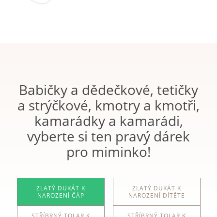
Babičky a dědečkové, tetičky
a strýčkové, kmotry a kmotři,
kamarádky a kamarádi,
vyberte si ten pravý dárek
pro miminko!
ZLATÝ DUKÁT K
ZLATÝ DUKÁT K
NAROZENÍ ČÁP
NAROZENÍ DÍTĚTE
STŘÍBRNÝ TOLAR K
STŘÍBRNÝ TOLAR K