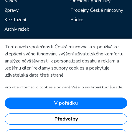
Kariéra
Obchodní podmínky
Zprávy
Prodejny České mincovny
Ke stažení
Rádce
Archiv ražeb
Tento web společnosti Česká mincovna, a.s. používá ke
Mezi naše partnery patří:
zlepšení svého fungování, zvýšení uživatelského komfortu,
analýze návštěvnosti, k personalizaci obsahu a reklam a
lepšímu cílení reklamy soubory cookies a poskytuje
uživatelská data třetí straně.
Pro více informací o cookies a ochraně Vašeho soukromí klikněte zde.
Evropská unie
Evropský fond pro regionální rozvoj
OP Podnikání a inovace pro konkurenceschopnost
Evropská unie
V pořádku
Evropský fond pro regionální rozvoj
Investice do vaší budoucnosti
Předvolby