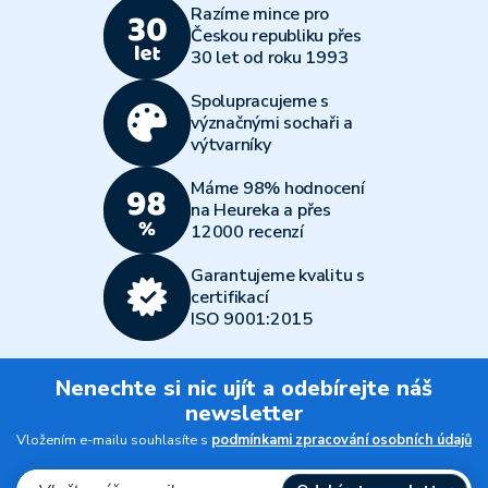
Razíme mince pro
Českou republiku přes
30 let od roku 1993
Spolupracujeme s
význačnými sochaři a
výtvarníky
Máme 98% hodnocení
na Heureka a přes
12000 recenzí
Garantujeme kvalitu s
certifikací
ISO 9001:2015
Nenechte si nic ujít a odebírejte náš
newsletter
Vložením e-mailu souhlasíte s
podmínkami zpracování osobních údajů