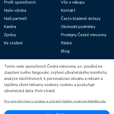
Profil společnosti
Vše o nákupu
Naše výroba
Kontakt
Naši partneři
Často kladené dotazy
Kariéra
Obchodní podmínky
Zprávy
Prodejny České mincovny
Ke stažení
Rádce
Blog
Tento web společnosti Česká mincovna, a.s. používá ke
Mezi naše partnery patří:
zlepšení svého fungování, zvýšení uživatelského komfortu,
analýze návštěvnosti, k personalizaci obsahu a reklam a
lepšímu cílení reklamy soubory cookies a poskytuje
uživatelská data třetí straně.
Pro více informací o cookies a ochraně Vašeho soukromí klikněte zde.
Evropská unie
Evropský fond pro regionální rozvoj
OP Podnikání a inovace pro konkurenceschopnost