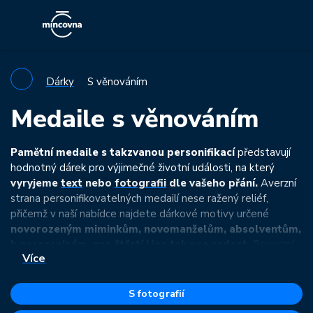
Dárky
S věnováním
Medaile s věnováním
Pamětní medaile s takzvanou personifikací
představují
hodnotný dárek pro výjimečné životní události, na který
vyryjeme
text
nebo
fotografii
dle vašeho přání.
Averzní
strana personifikovatelných medailí nese ražený reliéf,
přičemž v naší nabídce najdete dárkové motivy určené
novorozeným miminkům, novomanželům, absolventům,
k narozeninám, pro štěstí i jen tak pro radost.
Reverzní
Více
strana pak předkládá prázdný prostor pro rytinu.
Pokud si z následující nabídky ražených motivů nevyberete,
S fotografií
nabízíme i medaile s
oboustrannou personifikací
.
Ty mají