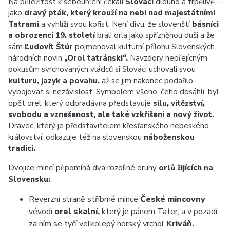
Na příležitost k sebeurčení čekali
Slováci
dlouho a trpělivě –
jako
dravý pták, který krouží na nebi nad majestátními
Tatrami
a vyhlíží svou kořist. Není divu, že slovenští
básníci
a obrozenci 19. století
brali orla jako spřízněnou duši a že
sám
Ľudovít Štúr
pojmenoval kulturní přílohu Slovenských
národních novin
„Orol tatránski“.
Navzdory nepřejícným
pokusům svrchovaných vládců si Slováci uchovali svou
kulturu, jazyk a povahu,
až se jim nakonec podařilo
vybojovat si nezávislost. Symbolem všeho, čeho dosáhli, byl
opět orel, který odpradávna představuje
sílu, vítězství,
svobodu a vznešenost, ale také vzkříšení a nový život.
Dravec, který je představitelem křesťanského nebeského
království, odkazuje též na slovenskou
náboženskou
tradici.
Dvojice mincí připomíná dva rozdílné druhy
orlů žijících na
Slovensku:
Reverzní straně stříbrné mince
České mincovny
vévodí
orel skalní,
který je pánem Tater, a v pozadí
za ním se tyčí velkolepý horský vrchol
Kriváň.