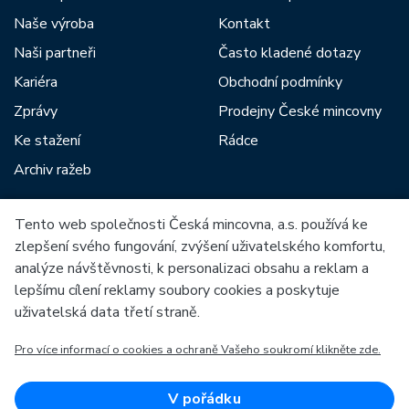
Naše výroba
Kontakt
Naši partneři
Často kladené dotazy
Kariéra
Obchodní podmínky
Zprávy
Prodejny České mincovny
Ke stažení
Rádce
Archiv ražeb
Tento web společnosti Česká mincovna, a.s. používá ke
Mezi naše partnery patří:
zlepšení svého fungování, zvýšení uživatelského komfortu,
analýze návštěvnosti, k personalizaci obsahu a reklam a
lepšímu cílení reklamy soubory cookies a poskytuje
uživatelská data třetí straně.
Pro více informací o cookies a ochraně Vašeho soukromí klikněte zde.
Evropská unie
Evropský fond pro regionální rozvoj
OP Podnikání a inovace pro konkurenceschopnost
Evropská unie
V pořádku