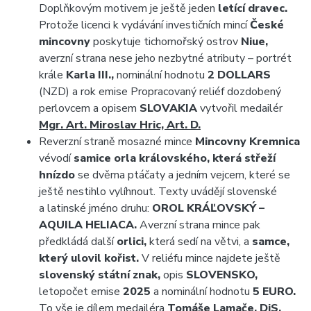
Doplňkovým motivem je ještě jeden
letící dravec.
Protože licenci k vydávání investičních mincí
České
mincovny
poskytuje tichomořský ostrov
Niue,
averzní strana nese jeho nezbytné atributy – portrét
krále
Karla III.,
nominální hodnotu
2 DOLLARS
(NZD) a rok emise Propracovaný reliéf dozdobený
perlovcem a opisem
SLOVAKIA
vytvořil medailér
Mgr. Art. Miroslav Hric, Art. D.
Reverzní straně mosazné mince
Mincovny Kremnica
vévodí
samice orla královského, která střeží
hnízdo
se dvěma ptáčaty a jedním vejcem, které se
ještě nestihlo vylíhnout. Texty uvádějí slovenské
a latinské jméno druhu:
OROL KRÁĽOVSKÝ –
AQUILA HELIACA.
Averzní strana mince pak
předkládá další
orlici,
která sedí na větvi, a
samce,
který ulovil kořist.
V reliéfu mince najdete ještě
slovenský státní znak,
opis
SLOVENSKO,
letopočet emise
2025
a nominální hodnotu
5 EURO.
To vše je dílem medailéra
Tomáše Lamače, DiS.