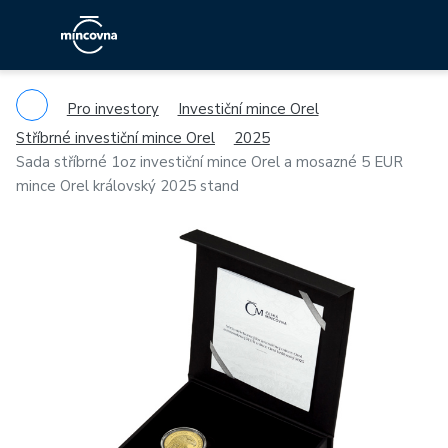
Pro investory
Investiční mince Orel
Stříbrné investiční mince Orel
2025
Sada stříbrné 1oz investiční mince Orel a mosazné 5 EUR
mince Orel královský 2025 stand
Previous
Ne