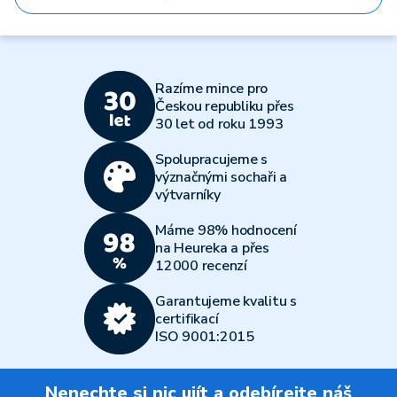
Razíme mince pro
Českou republiku přes
30 let od roku 1993
Spolupracujeme s
význačnými sochaři a
výtvarníky
Máme 98% hodnocení
na Heureka a přes
12000 recenzí
Garantujeme kvalitu s
certifikací
ISO 9001:2015
Nenechte si nic ujít a odebírejte náš