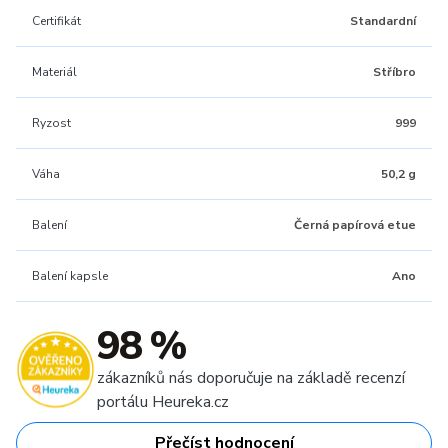
Certifikát
Standardní
Materiál
Stříbro
Ryzost
999
Váha
50,2 g
Balení
Černá papírová etue
Balení kapsle
Ano
98 %
zákazníků nás doporučuje na základě recenzí
portálu Heureka.cz
Přečíst hodnocení