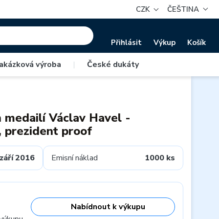
CZK
ČEŠTINA
Přihlásit
Výkup
Košík
akázková výroba
|
České dukáty
h medailí Václav Havel -
, prezident proof
září 2016
Emisní náklad
1000 ks
Nabídnout k výkupu