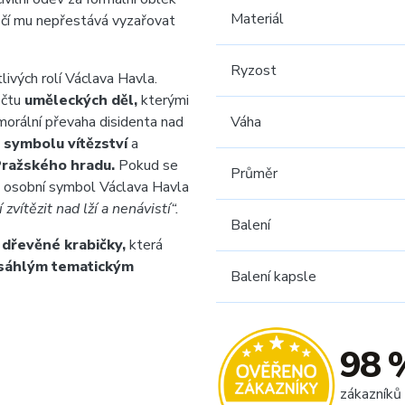
Materiál
z očí mu nepřestává vyzařovat
Ryzost
livých rolí Václava Havla.
očtu
uměleckých děl,
kterými
orální převaha disidenta nad
Váha
v
symbolu vítězství
a
ražského hradu.
Pokud se
Průměr
 osobní symbol Václava Havla
zvítězit nad lží a nenávistí“.
Balení
 dřevěné krabičky,
která
sáhlým tematickým
Balení kapsle
98 
zákazníků