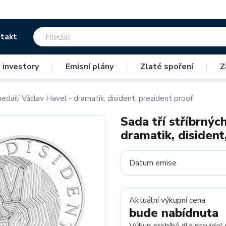
takt
 investory
|
Emisní plány
|
Zlaté spoření
|
Z
medailí Václav Havel - dramatik, disident, prezident proof
Sada tří stříbrnýc
dramatik, disident
Datum emise
Aktuální výkupní cena
bude nabídnuta