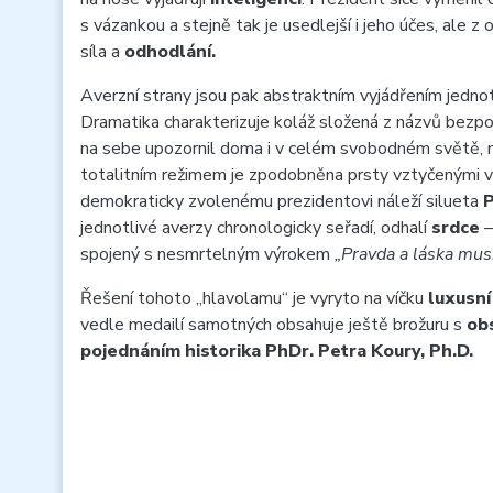
s vázankou a stejně tak je usedlejší i jeho účes, ale 
síla a
odhodlání.
Averzní strany jsou pak abstraktním vyjádřením jednot
Dramatika charakterizuje koláž složená z názvů bezp
na sebe upozornil doma i v celém svobodném světě, m
totalitním režimem je zpodobněna prsty vztyčenými 
demokraticky zvolenému prezidentovi náleží silueta
P
jednotlivé averzy chronologicky seřadí, odhalí
srdce
–
spojený s nesmrtelným výrokem
„Pravda a láska musí 
Řešení tohoto „hlavolamu“ je vyryto na víčku
luxusní
vedle medailí samotných obsahuje ještě brožuru s
ob
pojednáním historika PhDr. Petra Koury, Ph.D.