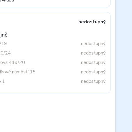
 výkupu
nedostupný
jně
3/19
nedostupný
20/24
nedostupný
tova 419/20
nedostupný
Mírové náměstí 15
nedostupný
o 1
nedostupný