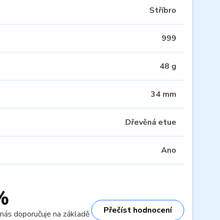
Stříbro
999
48 g
34 mm
Dřevěná etue
Ano
%
Přečíst hodnocení
 nás doporučuje na základě