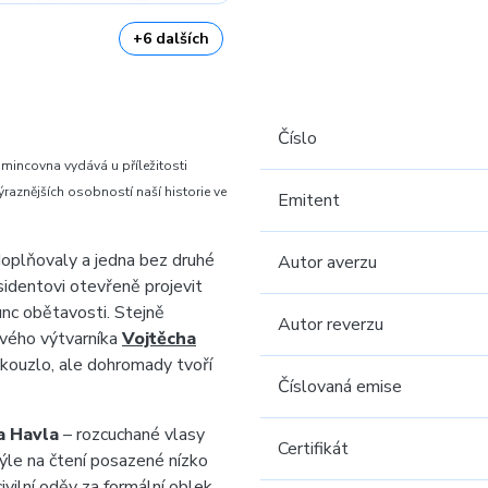
+6 dalších
Číslo
mincovna vydává u příležitosti
ýraznějších osobností naší historie ve
Emitent
doplňovaly a jedna bez druhé
Autor averzu
identovi otevřeně projevit
nc obětavosti. Stejně
Autor reverzu
kového výtvarníka
Vojtěcha
kouzlo, ale dohromady tvoří
Číslovaná emise
a Havla
– rozcuchané vlasy
Certifikát
ýle na čtení posazené nízko
civilní oděv za formální oblek