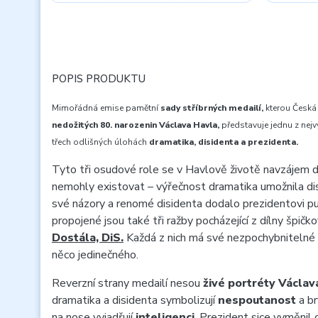
POPIS PRODUKTU
Mimořádná emise pamětní
sady stříbrných medailí,
kterou Česká 
nedožitých 80. narozenin Václava Havla,
představuje jednu z nejv
třech odlišných úlohách
dramatika, disidenta a prezidenta.
Tyto tři osudové role se v Havlově životě navzájem 
nemohly existovat – výřečnost dramatika umožnila dis
své názory a renomé disidenta dodalo prezidentovi pu
propojené jsou také tři ražby pocházející z dílny špič
Dostála, DiS.
Každá z nich má své nezpochybnitelné 
něco jedinečného.
Reverzní strany medailí nesou
živé portréty Václav
dramatika a disidenta symbolizují
nespoutanost
a br
na nose vyjadřují
inteligenci
. Prezident sice vyměnil 