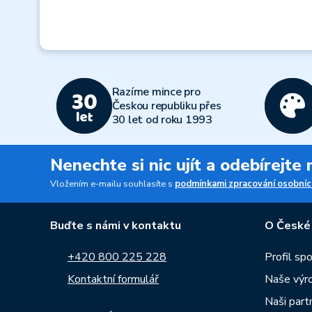
Razíme mince pro
Českou republiku přes
30 let od roku 1993
Nenechte si nic ujít a odebírejte
Vložením e-mailu souhlasíte s
podmínkami zpracování osobníc
Buďte s námi v kontaktu
O České
+420 800 225 228
Profil sp
Kontaktní formulář
Naše výr
Naši part