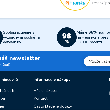
recenzí po
Spolupracujeme s
Máme 98% hodnoc
význačnými sochaři a
na Heureka a přes
výtvarníky
12000 recenzí
 náš newsletter
h údajů
 mincovně
Informace o nákupu
olečnosti
Vše o nákupu
oba
Kontakt
neři
Často kladené dotazy