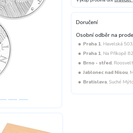
Výkup probíhá dle
pravidel
Doručení
Next
Osobní odběr na prode
Praha 1
, Havelská 50
Praha 1
, Na Příkopě 8
Brno - střed
, Roosvel
Jablonec nad Nisou
, 
Bratislava
, Suché Mýt