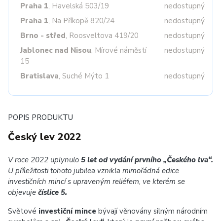
Praha 1
, Havelská 503/19
nedostupný
Praha 1
, Na Příkopě 820/24
nedostupný
Brno - střed
, Roosveltova 419/20
nedostupný
Jablonec nad Nisou
, Mírové náměstí
nedostupný
15
Bratislava
, Suché Mýto 1
nedostupný
POPIS PRODUKTU
Český lev 2022
V roce 2022 uplynulo
5 let od vydání prvního „Českého lva“.
U příležitosti tohoto jubilea vznikla mimořádná edice
investičních mincí s upraveným reliéfem, ve kterém se
objevuje
číslice 5.
Světové
investiční mince
bývají věnovány silným národním