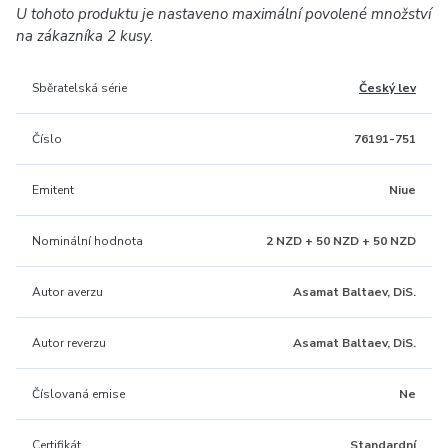
U tohoto produktu je nastaveno maximální povolené množství
na zákazníka 2 kusy.
Sběratelská série
Český lev
Číslo
76191-751
Emitent
Niue
Nominální hodnota
2 NZD + 50 NZD + 50 NZD
Autor averzu
Asamat Baltaev, DiS.
Autor reverzu
Asamat Baltaev, DiS.
Číslovaná emise
Ne
Certifikát
Standardní