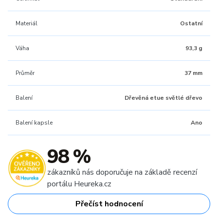
Materiál
Ostatní
Váha
93,3 g
Průměr
37 mm
Balení
Dřevěná etue světlé dřevo
Balení kapsle
Ano
98 %
zákazníků nás doporučuje na základě recenzí
portálu Heureka.cz
Přečíst hodnocení