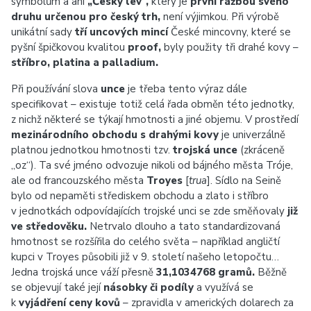
symbolům a ani
„Český lev“,
který je
první ražbou svého
druhu určenou pro český trh,
není výjimkou. Při výrobě
unikátní sady
tří uncových mincí
České mincovny, které se
pyšní špičkovou kvalitou
proof,
byly použity tři drahé kovy –
stříbro, platina a palladium.
Při používání slova
unce
je třeba tento výraz dále
specifikovat – existuje totiž celá řada obměn této jednotky,
z nichž některé se týkají hmotnosti a jiné objemu. V prostředí
mezinárodního obchodu s drahými kovy
je univerzálně
platnou jednotkou hmotnosti tzv.
trojská unce
(zkráceně
„oz“). Ta své jméno odvozuje nikoli od bájného města Tróje,
ale od francouzského města
Troyes
[
trua
]. Sídlo na Seině
bylo od nepaměti střediskem obchodu a zlato i stříbro
v jednotkách odpovídajících trojské unci se zde směňovaly
již
ve středověku.
Netrvalo dlouho a tato standardizovaná
hmotnost se rozšířila do celého světa – například angličtí
kupci v Troyes působili již v 9. století našeho letopočtu…
Jedna trojská unce váží přesně
31,1034768 gramů.
Běžně
se objevují také její
násobky či podíly
a využívá se
k
vyjádření ceny kovů
– zpravidla v amerických dolarech za