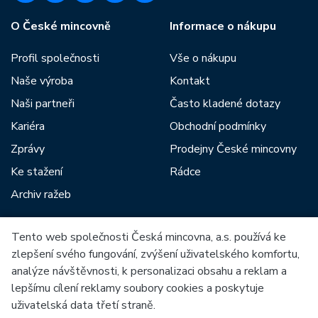
O České mincovně
Informace o nákupu
Profil společnosti
Vše o nákupu
Naše výroba
Kontakt
Naši partneři
Často kladené dotazy
Kariéra
Obchodní podmínky
Zprávy
Prodejny České mincovny
Ke stažení
Rádce
Archiv ražeb
Tento web společnosti Česká mincovna, a.s. používá ke
Mezi naše partnery patří:
zlepšení svého fungování, zvýšení uživatelského komfortu,
analýze návštěvnosti, k personalizaci obsahu a reklam a
lepšímu cílení reklamy soubory cookies a poskytuje
uživatelská data třetí straně.