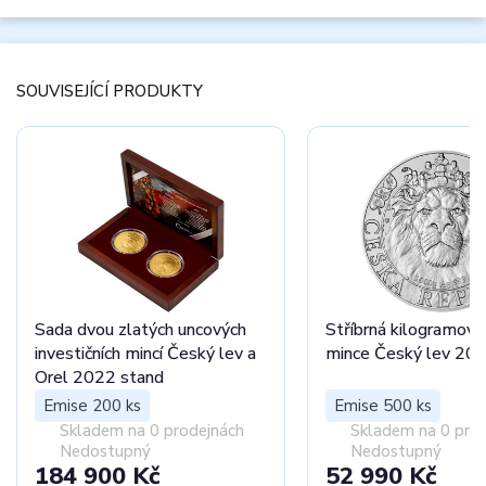
SOUVISEJÍCÍ PRODUKTY
Sada dvou zlatých uncových
Stříbrná kilogramová 
investičních mincí Český lev a
mince Český lev 20
Orel 2022 stand
Emise 200 ks
Emise 500 ks
Skladem na 0 prodejnách
Skladem na 0 pro
Nedostupný
Nedostupný
184 900 Kč
52 990 Kč