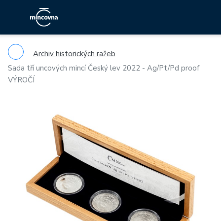
Archiv historických ražeb
Sada tří uncových mincí Český lev 2022 - Ag/Pt/Pd proof
VÝROČÍ
Previous
Ne