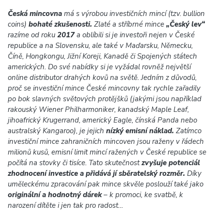
Česká mincovna
má s výrobou investičních mincí (tzv. bullion
coins)
bohaté zkušenosti.
Zlaté a stříbrné mince
„Český lev“
razíme od roku
2017
a oblíbili si je investoři nejen v České
republice a na Slovensku, ale také v Maďarsku, Německu,
Číně, Hongkongu, Jižní Koreji, Kanadě či Spojených státech
amerických. Do své nabídky si je vyžádal rovněž největší
online distributor drahých kovů na světě. Jedním z důvodů,
proč se investiční mince České mincovny tak rychle zařadily
po bok slavných světových protějšků (jakými jsou například
rakouský Wiener Philharmoniker, kanadský Maple Leaf,
jihoafrický Krugerrand, americký Eagle, čínská Panda nebo
australský Kangaroo), je jejich
nízký emisní náklad.
Zatímco
investiční mince zahraničních mincoven jsou raženy v řádech
milionů kusů, emisní limit mincí ražených v České republice se
počítá na stovky či tisíce. Tato skutečnost
zvyšuje potenciál
zhodnocení investice a přidává jí sběratelský rozměr.
Díky
uměleckému zpracování pak mince skvěle poslouží také jako
originální a hodnotný dárek
– k promoci, ke svatbě, k
narození dítěte i jen tak pro radost…