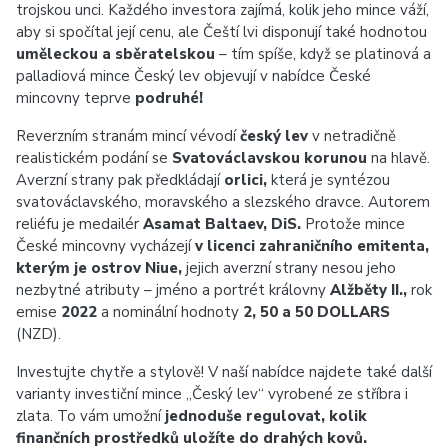
trojskou unci. Každého investora zajímá, kolik jeho mince váží,
aby si spočítal její cenu, ale Čeští lvi disponují také hodnotou
uměleckou a sběratelskou
– tím spíše, když se platinová a
palladiová mince Český lev objevují v nabídce České
mincovny teprve
podruhé!
Reverzním stranám mincí vévodí
český lev
v netradičně
realistickém podání se
Svatováclavskou korunou
na hlavě.
Averzní strany pak předkládají
orlici,
která je syntézou
svatováclavského, moravského a slezského dravce. Autorem
reliéfu je medailér
Asamat Baltaev, DiS.
Protože mince
České mincovny vycházejí
v licenci zahraničního emitenta,
kterým je ostrov Niue,
jejich averzní strany nesou jeho
nezbytné atributy – jméno a portrét královny
Alžběty II.,
rok
emise
2022
a nominální hodnoty
2, 50 a 50 DOLLARS
(NZD).
Investujte chytře a stylově! V naší nabídce najdete také další
varianty investiční mince „Český lev“ vyrobené ze stříbra i
zlata. To vám umožní
jednoduše regulovat, kolik
finančních prostředků uložíte do drahých kovů.