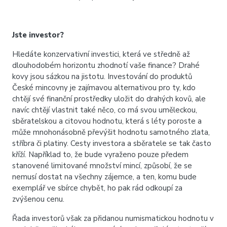
Jste investor?
Hledáte konzervativní investici, která ve středně až
dlouhodobém horizontu zhodnotí vaše finance? Drahé
kovy jsou sázkou na jistotu. Investování do produktů
České mincovny je zajímavou alternativou pro ty, kdo
chtějí své finanční prostředky uložit do drahých kovů, ale
navíc chtějí vlastnit také něco, co má svou uměleckou,
sběratelskou a citovou hodnotu, která s léty poroste a
může mnohonásobně převýšit hodnotu samotného zlata,
stříbra či platiny. Cesty investora a sběratele se tak často
kříží. Například to, že bude vyraženo pouze předem
stanovené limitované množství mincí, způsobí, že se
nemusí dostat na všechny zájemce, a ten, komu bude
exemplář ve sbírce chybět, ho pak rád odkoupí za
zvýšenou cenu.
Řada investorů však za přidanou numismatickou hodnotu v