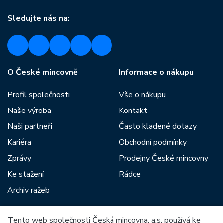
Sledujte nás na:
O České mincovně
Informace o nákupu
Profil společnosti
Vše o nákupu
Naše výroba
Kontakt
Naši partneři
Často kladené dotazy
Kariéra
Obchodní podmínky
Zprávy
Prodejny České mincovny
Ke stažení
Rádce
Archiv ražeb
Tento web společnosti Česká mincovna, a.s. používá ke
Mezi naše partnery patří: