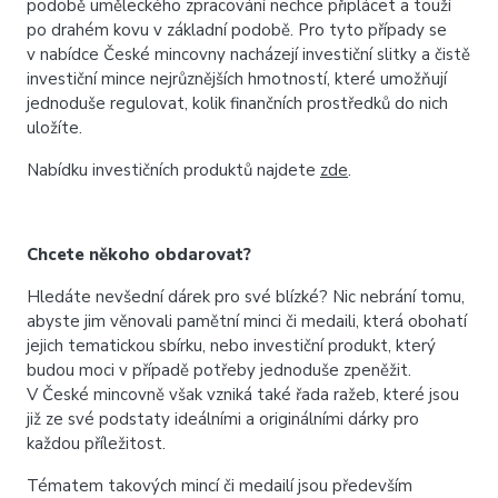
podobě uměleckého zpracování nechce připlácet a touží
po drahém kovu v základní podobě. Pro tyto případy se
v nabídce České mincovny nacházejí investiční slitky a čistě
investiční mince nejrůznějších hmotností, které umožňují
jednoduše regulovat, kolik finančních prostředků do nich
uložíte.
Nabídku investičních produktů najdete
zde
.
Chcete někoho obdarovat?
Hledáte nevšední dárek pro své blízké? Nic nebrání tomu,
abyste jim věnovali pamětní minci či medaili, která obohatí
jejich tematickou sbírku, nebo investiční produkt, který
budou moci v případě potřeby jednoduše zpeněžit.
V České mincovně však vzniká také řada ražeb, které jsou
již ze své podstaty ideálními a originálními dárky pro
každou příležitost.
Tématem takových mincí či medailí jsou především