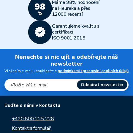
Máme 98% hodnocení
na Heureka a přes
12000 recenzí
Garantujeme kvalitu s
certifikací
ISO 9001:2015
Nenechte si nic ujít a odebírejte náš
newsletter
Vložením e-mailu souhlasíte s
podmínkami zpracování osobních údajů
Odebírat newsletter
Buďte s námi v kontaktu
+420 800 225 228
Kontaktní formulář