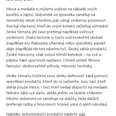
Mince a medaile si můžete vybírat na základě svých
koníčků a zájmů. Sběratelé se zpravidla zaměřují na
tematický okruh, kterému pak věnují veškerou pozornost.
Existují vlastenci, kteří do svých kolekcí začleňují výhradně
česká témata, jiní zase preferují například světové
osobnosti. Znalci historie si často volí konkrétní období
(například éru Rakouska-Uherska) nebo specifický aspekt
dějin (například historii válečnictví). Široký záběr produktů
České mincovny však osloví téměř kohokoli – na své si
přijdou také sportovní nadšenci, ctitelé umění, filmoví
fanoušci, obdivovatelé přírody, milovníci techniky, …
Vedle tématu můžete svou sbírku definovat také pomocí
specifikací produktů, které do ní začleníte. Jsou tací, kteří
sbírají pouze mince, i tací, kteří nedají dopustit na medaile.
Někoho láká ryzí zlato, sbírka jiného se leskne stříbrem.
Mnoho sběratelů se zaměřuje na dukáty, řada dalších
preferuje ražby o hmotnosti trojské unce či jejích násobků…
Nabídku sběratelských produktů najdete
zde
.