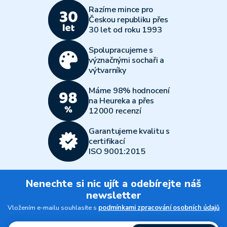
Razíme mince pro
Českou republiku přes
30 let od roku 1993
Spolupracujeme s
význačnými sochaři a
výtvarníky
Máme 98% hodnocení
na Heureka a přes
12000 recenzí
Garantujeme kvalitu s
certifikací
ISO 9001:2015
Nenechte si nic ujít a odebírejte náš
newsletter
Vložením e-mailu souhlasíte s
podmínkami zpracování osobních údajů