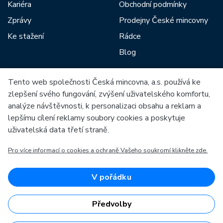
Kariéra
Obchodní podmínky
Zprávy
Prodejny České mincovny
Ke stažení
Rádce
Blog
Tento web společnosti Česká mincovna, a.s. používá ke
Mezi naše partnery patří:
zlepšení svého fungování, zvýšení uživatelského komfortu,
analýze návštěvnosti, k personalizaci obsahu a reklam a
lepšímu cílení reklamy soubory cookies a poskytuje
uživatelská data třetí straně.
Pro více informací o cookies a ochraně Vašeho soukromí klikněte zde.
Evropská unie
Evropský fond pro regionální rozvoj
OP Podnikání a inovace pro konkurenceschopnost
Evropská unie
V pořádku
Evropský fond pro regionální rozvoj
Investice do vaší budoucnosti
Předvolby