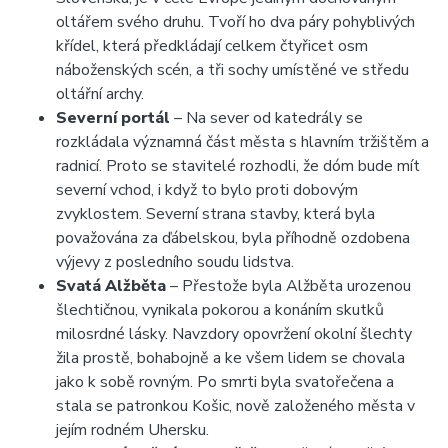
oltářem svého druhu. Tvoří ho dva páry pohyblivých
křídel, která předkládají celkem čtyřicet osm
náboženských scén, a tři sochy umístěné ve středu
oltářní archy.
Severní portál
– Na sever od katedrály se
rozkládala významná část města s hlavním tržištěm a
radnicí. Proto se stavitelé rozhodli, že dóm bude mít
severní vchod, i když to bylo proti dobovým
zvyklostem. Severní strana stavby, která byla
považována za ďábelskou, byla příhodně ozdobena
výjevy z posledního soudu lidstva.
Svatá Alžběta
– Přestože byla Alžběta urozenou
šlechtičnou, vynikala pokorou a konáním skutků
milosrdné lásky. Navzdory opovržení okolní šlechty
žila prostě, bohabojně a ke všem lidem se chovala
jako k sobě rovným. Po smrti byla svatořečena a
stala se patronkou Košic, nově založeného města v
jejím rodném Uhersku.