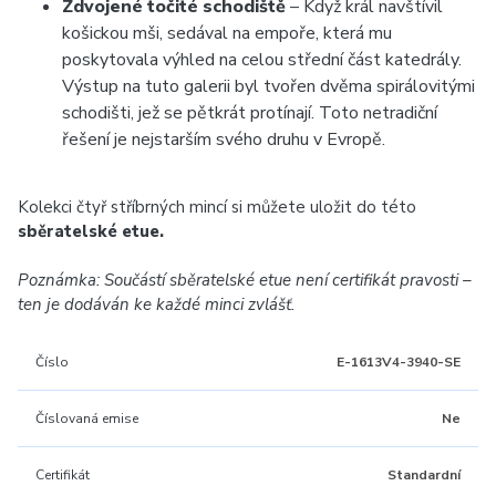
Zdvojené točité schodiště
– Když král navštívil
košickou mši, sedával na empoře, která mu
poskytovala výhled na celou střední část katedrály.
Výstup na tuto galerii byl tvořen dvěma spirálovitými
schodišti, jež se pětkrát protínají. Toto netradiční
řešení je nejstarším svého druhu v Evropě.
Kolekci čtyř stříbrných mincí si můžete uložit do této
sběratelské etue.
Poznámka: Součástí sběratelské etue není certifikát pravosti –
ten je dodáván ke každé minci zvlášť.
Číslo
E-1613V4-3940-SE
Číslovaná emise
Ne
Certifikát
Standardní