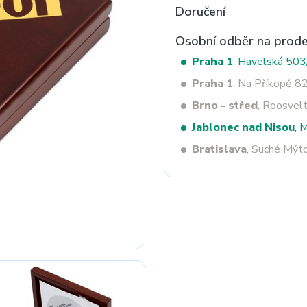
Doručení
Osobní odběr na prode
Next
Praha 1
, Havelská 50
Praha 1
, Na Příkopě 8
Brno - střed
, Roosvel
Jablonec nad Nisou
, 
Bratislava
, Suché Mýt