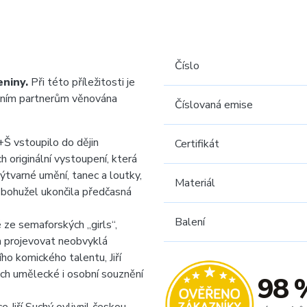
Číslo
eniny.
Při této příležitosti je
elním partnerům věnována
Číslovaná emise
+Š vstoupilo do dějin
Certifikát
h originální vystoupení, která
výtvarné umění, tanec a loutky,
Materiál
 bohužel ukončila předčasná
Balení
 ze semaforských „girls“,
la projevovat neobvyklá
o komického talentu, Jiří
ich umělecké i osobní souznění
98 