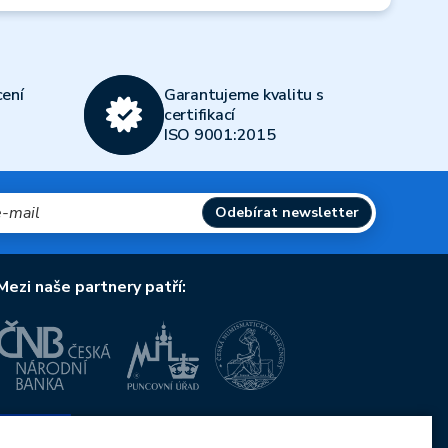
ení
Garantujeme kvalitu s
certifikací
ISO 9001:2015
Odebírat newsletter
Mezi naše partnery patří:
Evropská unie
Evropský fond pro regionální rozvoj