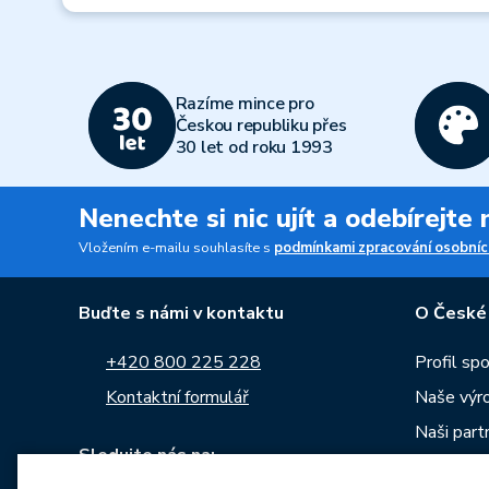
Razíme mince pro
Českou republiku přes
30 let od roku 1993
Nenechte si nic ujít a odebírejte
Vložením e-mailu souhlasíte s
podmínkami zpracování osobníc
Buďte s námi v kontaktu
O České
+420 800 225 228
Profil sp
Kontaktní formulář
Naše výr
Naši part
Sledujte nás na:
Kariéra