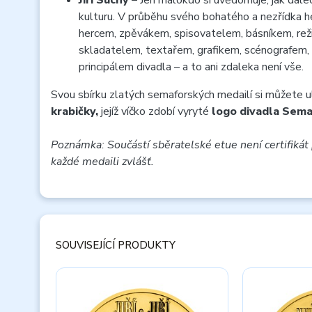
Jiří Suchý
– Jen málokdo si uvědomuje, jak dalece
kulturu. V průběhu svého bohatého a nezřídka h
hercem, zpěvákem, spisovatelem, básníkem, reži
skladatelem, textařem, grafikem, scénografem,
principálem divadla – a to ani zdaleka není vše.
Svou sbírku zlatých semaforských medailí si můžete u
krabičky,
jejíž víčko zdobí vyryté
logo divadla Sema
Poznámka: Součástí sběratelské etue není certifikát 
každé medaili zvlášť.
SOUVISEJÍCÍ PRODUKTY