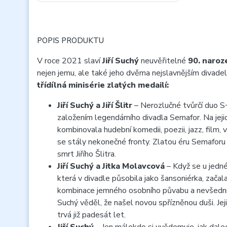
POPIS PRODUKTU
V roce 2021 slaví
Jiří Suchý
neuvěřitelné
90. naroz
nejen jemu, ale také jeho dvěma nejslavnějším divad
třídílná minisérie zlatých medailí:
Jiří Suchý a Jiří Šlitr
– Nerozlučné tvůrčí duo S
založením legendárního divadla Semafor. Na jejic
kombinovala hudební komedii, poezii, jazz, film, 
se stály nekonečné fronty. Zlatou éru Semaforu
smrt Jiřího Šlitra.
Jiří Suchý a Jitka Molavcová
– Když se u jedné
která v divadle působila jako šansoniérka, zača
kombinace jemného osobního půvabu a nevšedníh
Suchý věděl, že našel novou spřízněnou duši. Jej
trvá již padesát let.