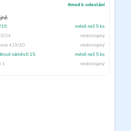
ihned k odeslání
jně
3/19
méně než 5 ks
20/24
nedostupný
tova 419/20
nedostupný
Mírové náměstí 15
méně než 5 ks
o 1
nedostupný