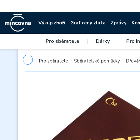
Výkup zboží
Graf ceny zlata
Zprávy
Kon
Pro sběratele
|
Dárky
|
Pro i
Pro sběratele
Sběratelské pomůcky
Dřevě