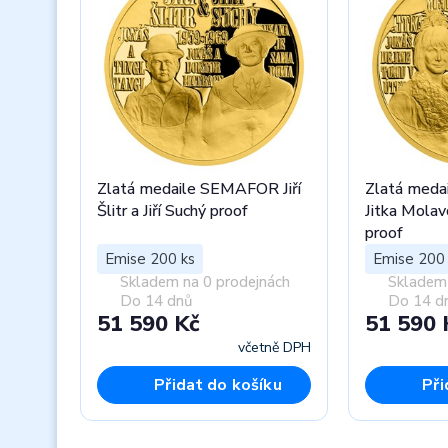
Zlatá medaile SEMAFOR Jiří
Zlatá med
Šlitr a Jiří Suchý proof
Jitka Molavc
proof
Emise 200 ks
Emise 200 
Skladem na 0 prodejnách
Skladem 
Do 14 dnů
Do 14 d
51 590 Kč
51 590 
včetně DPH
Přidat do košíku
Při
Previous