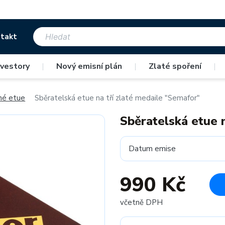
takt
nvestory
|
Nový emisní plán
|
Zlaté spoření
|
né etue
Sběratelská etue na tří zlaté medaile "Semafor"
Sběratelská etue 
Datum emise
990 Kč
včetně DPH