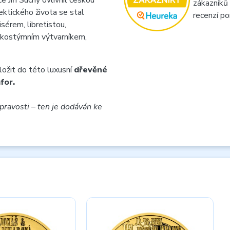
 Jiří Suchý ovlivnil českou
zákazníků
ektického života se stal
recenzí po
sérem, libretistou,
 kostýmním výtvarníkem,
ložit do této luxusní
dřevěné
for.
pravosti – ten je dodáván ke