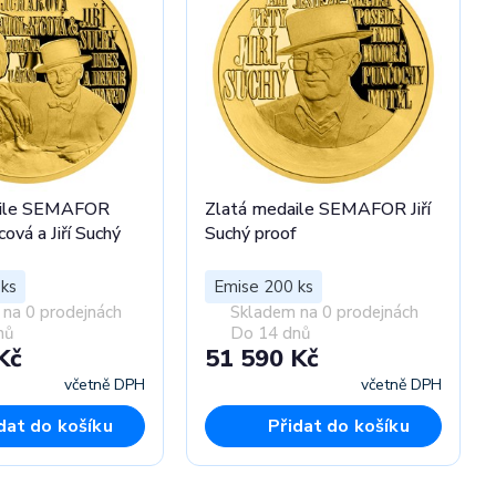
aile SEMAFOR
Zlatá medaile SEMAFOR Jiří
ová a Jiří Suchý
Suchý proof
ks
Emise 200 ks
na 0 prodejnách
Skladem na 0 prodejnách
nů
Do 14 dnů
Kč
51 590 Kč
včetně DPH
včetně DPH
dat do košíku
Přidat do košíku