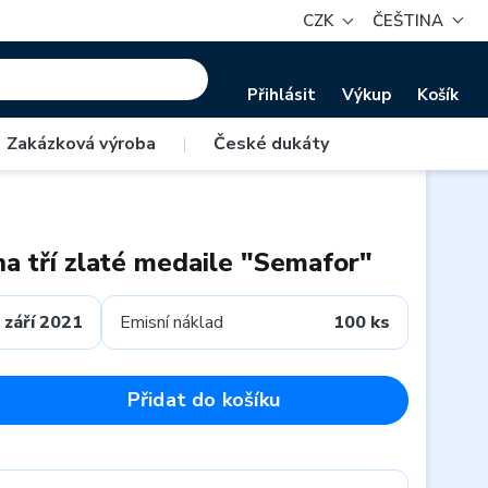
CZK
ČEŠTINA
Přihlásit
Výkup
Košík
Zakázková výroba
|
České dukáty
na tří zlaté medaile "Semafor"
září 2021
Emisní náklad
100 ks
Přidat do košíku