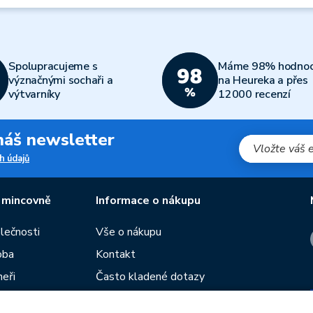
Spolupracujeme s
Máme 98% hodnoc
význačnými sochaři a
na Heureka a přes
výtvarníky
12000 recenzí
 náš newsletter
h údajů
 mincovně
Informace o nákupu
olečnosti
Vše o nákupu
oba
Kontakt
neři
Často kladené dotazy
Obchodní podmínky