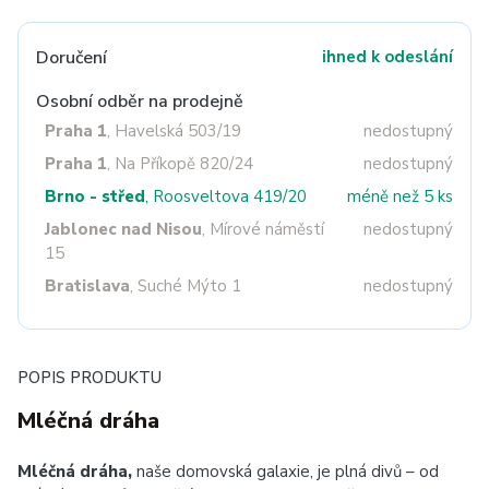
Doručení
ihned k odeslání
Osobní odběr na prodejně
Praha 1
, Havelská 503/19
nedostupný
Praha 1
, Na Příkopě 820/24
nedostupný
Brno - střed
, Roosveltova 419/20
méně než 5 ks
Jablonec nad Nisou
, Mírové náměstí
nedostupný
15
Bratislava
, Suché Mýto 1
nedostupný
POPIS PRODUKTU
Mléčná dráha
Mléčná dráha,
naše domovská galaxie, je plná divů – od