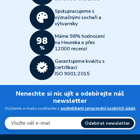
Spolupracujeme s
význačnými sochaři a
výtvarníky
Máme 98% hodnocení
na Heureka a přes
12000 recenzí
Garantujeme kvalitu s
certifikací
ISO 9001:2015
Nenechte si nic ujít a odebírejte náš
newsletter
Vložením e-mailu souhlasíte s
podmínkami zpracování osobních údajů
Odebírat newsletter