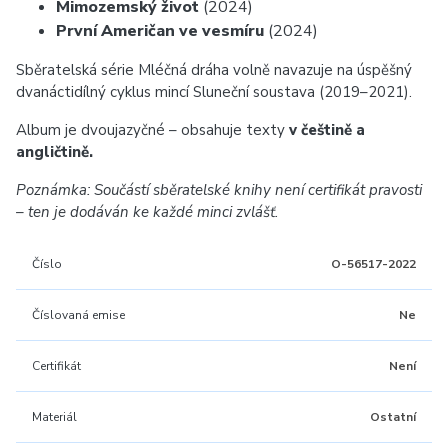
Mimozemský život
(2024)
První Američan ve vesmíru
(2024)
Sběratelská série Mléčná dráha volně navazuje na úspěšný
dvanáctidílný cyklus mincí Sluneční soustava (2019–2021).
Album je dvoujazyčné – obsahuje texty
v češtině a
angličtině.
Poznámka: Součástí sběratelské knihy není certifikát pravosti
– ten je dodáván ke každé minci zvlášť.
Číslo
O-56517-2022
Číslovaná emise
Ne
Certifikát
Není
Materiál
Ostatní