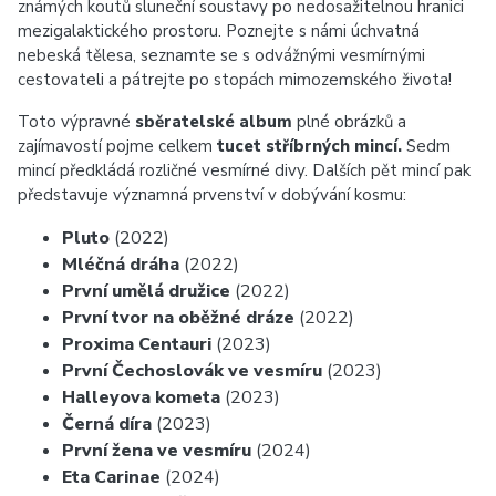
známých koutů sluneční soustavy po nedosažitelnou hranici
mezigalaktického prostoru. Poznejte s námi úchvatná
nebeská tělesa, seznamte se s odvážnými vesmírnými
cestovateli a pátrejte po stopách mimozemského života!
Toto výpravné
sběratelské album
plné obrázků a
zajímavostí pojme celkem
tucet stříbrných mincí.
Sedm
mincí předkládá rozličné vesmírné divy. Dalších pět mincí pak
představuje významná prvenství v dobývání kosmu:
Pluto
(2022)
Mléčná dráha
(2022)
První umělá družice
(2022)
První tvor na oběžné dráze
(2022)
Proxima Centauri
(2023)
První Čechoslovák ve vesmíru
(2023)
Halleyova kometa
(2023)
Černá díra
(2023)
První žena ve vesmíru
(2024)
Eta Carinae
(2024)