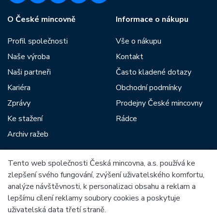
O České mincovně
Informace o nákupu
Profil společnosti
Vše o nákupu
Naše výroba
Kontakt
Naši partneři
Často kladené dotazy
Kariéra
Obchodní podmínky
Zprávy
Prodejny České mincovny
Ke stažení
Rádce
Archiv ražeb
Tento web společnosti Česká mincovna, a.s. používá ke
Mezi naše partnery patří:
zlepšení svého fungování, zvýšení uživatelského komfortu,
analýze návštěvnosti, k personalizaci obsahu a reklam a
lepšímu cílení reklamy soubory cookies a poskytuje
uživatelská data třetí straně.