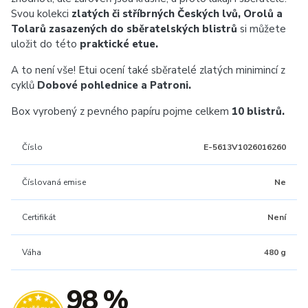
Svou kolekci
zlatých či stříbrných Českých lvů, Orolů a
Tolarů zasazených do sběratelských blistrů
si můžete
uložit do této
praktické etue.
A to není vše! Etui ocení také sběratelé zlatých minimincí z
cyklů
Dobové pohlednice a Patroni.
Box vyrobený z pevného papíru pojme celkem
10 blistrů.
Číslo
E-5613V1026016260
Číslovaná emise
Ne
Certifikát
Není
Váha
480 g
98 %