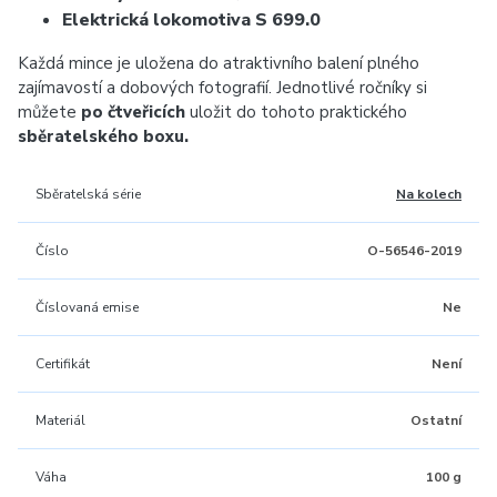
Elektrická lokomotiva S 699.0
Každá mince je uložena do atraktivního balení plného
zajímavostí a dobových fotografií. Jednotlivé ročníky si
můžete
po čtveřicích
uložit do tohoto praktického
sběratelského boxu.
Sběratelská série
Na kolech
Číslo
O-56546-2019
Číslovaná emise
Ne
Certifikát
Není
Materiál
Ostatní
Váha
100 g