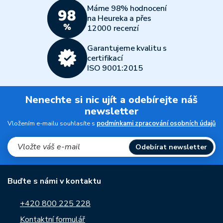
Máme 98% hodnocení
na Heureka a přes
12000 recenzí
Garantujeme kvalitu s
certifikací
ISO 9001:2015
Nenechte si nic ujít a odebírejte náš
newsletter
Vložením e-mailu souhlasíte s
podmínkami zpracování osobních údajů
Odebírat newsletter
Buďte s námi v kontaktu
+420 800 225 228
Kontaktní formulář