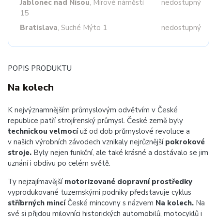
Jablonec nad Nisou
, Mírové náměstí
nedostupný
15
Bratislava
, Suché Mýto 1
nedostupný
POPIS PRODUKTU
Na kolech
K nejvýznamnějším průmyslovým odvětvím v České
republice patří strojírenský průmysl. České země byly
technickou velmocí
už od dob průmyslové revoluce a
v našich výrobních závodech vznikaly nejrůznější
pokrokové
stroje.
Byly nejen funkční, ale také krásné a dostávalo se jim
uznání i obdivu po celém světě.
Ty nejzajímavější
motorizované dopravní prostředky
vyprodukované tuzemskými podniky představuje cyklus
stříbrných mincí
České mincovny s názvem
Na kolech.
Na
své si přijdou milovníci historických automobilů, motocyklů i