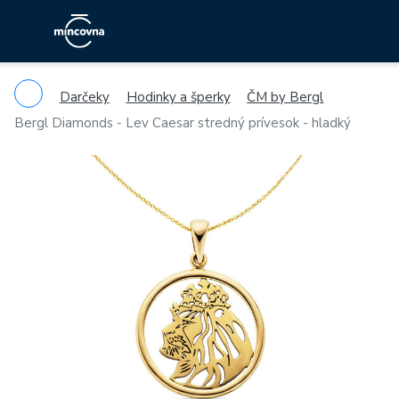
Darčeky
Hodinky a šperky
ČM by Bergl
Bergl Diamonds - Lev Caesar stredný prívesok - hladký
Previous
Ne