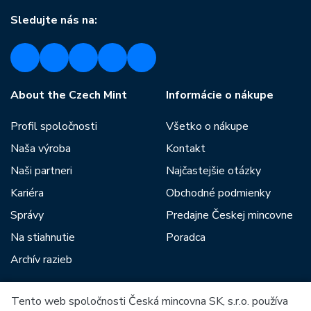
Sledujte nás na:
About the Czech Mint
Informácie o nákupe
Profil spoločnosti
Všetko o nákupe
Naša výroba
Kontakt
Naši partneri
Najčastejšie otázky
Kariéra
Obchodné podmienky
Správy
Predajne Českej mincovne
Na stiahnutie
Poradca
Archív razieb
Tento web spoločnosti Česká mincovna SK, s.r.o. používa
Medzi našich partnerov patria: