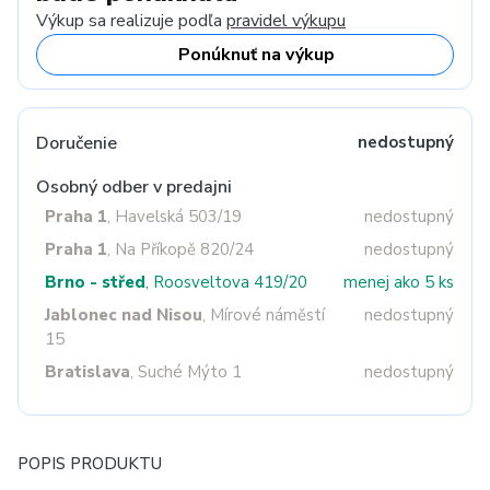
Výkup sa realizuje podľa
pravidel výkupu
Ponúknuť na výkup
Doručenie
nedostupný
Osobný odber v predajni
Praha 1
, Havelská 503/19
nedostupný
Praha 1
, Na Příkopě 820/24
nedostupný
Brno - střed
, Roosveltova 419/20
menej ako 5 ks
Jablonec nad Nisou
, Mírové náměstí
nedostupný
15
Bratislava
, Suché Mýto 1
nedostupný
POPIS PRODUKTU