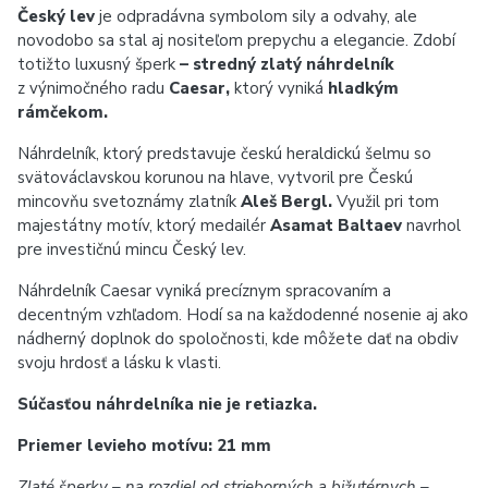
Český lev
je odpradávna symbolom sily a odvahy, ale
novodobo sa stal aj nositeľom prepychu a elegancie. Zdobí
totižto luxusný šperk
– stredný zlatý náhrdelník
z výnimočného radu
Caesar,
ktorý vyniká
hladkým
rámčekom.
Náhrdelník, ktorý predstavuje českú heraldickú šelmu so
svätováclavskou korunou na hlave, vytvoril pre Českú
mincovňu svetoznámy zlatník
Aleš Bergl.
Využil pri tom
majestátny motív, ktorý medailér
Asamat Baltaev
navrhol
pre investičnú mincu Český lev.
Náhrdelník Caesar vyniká precíznym spracovaním a
decentným vzhľadom. Hodí sa na každodenné nosenie aj ako
nádherný doplnok do spoločnosti, kde môžete dať na obdiv
svoju hrdosť a lásku k vlasti.
Súčasťou náhrdelníka nie je retiazka.
Priemer levieho motívu: 21 mm
Zlaté šperky – na rozdiel od strieborných a bižutérnych –