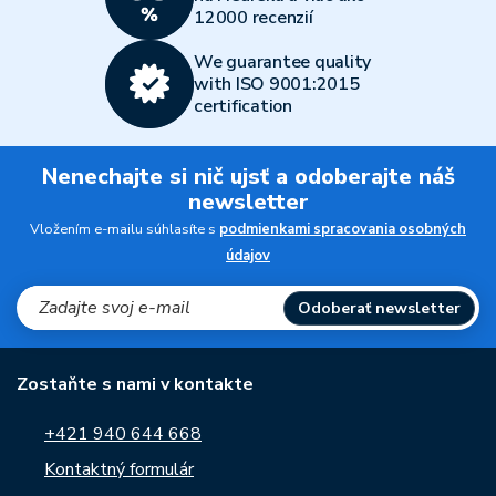
12000 recenzií
We guarantee quality
with ISO 9001:2015
certification
Nenechajte si nič ujsť a odoberajte náš
newsletter
Vložením e-mailu súhlasíte s
podmienkami spracovania osobných
údajov
Odoberať newsletter
Zostaňte s nami v kontakte
+421 940 644 668
Kontaktný formulár