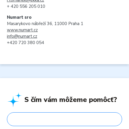
i.tomanek@ekka.cz
+ 420 556 205 010
Numart sro
Masarykovo nábřeží 36, 11000 Praha 1
www.numart.cz
info@numart.cz
+420 720 380 054
S čím vám môžeme pomôcť?