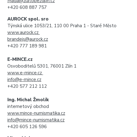
Mada@zlatobezdph.cz
+420 608 887 757
AUROCK spol. sro
Týnská ulice 1053/21, 110 00 Praha 1 - Staré Město
www.aurock.cz
brandejs@aurock.cz
+420 777 189 981
E-MINCE.cz
Osvoboditelů 5301, 76001 Zlín 1
www.e-mince.cz
info@e-mince.cz
+420 577 212 112
Ing. Michal Žmolík
internetový obchod
www.mince-numismatika.cz
info@mince-numismatika.cz
+420 605 126 596