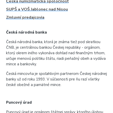
Česká numizmatická spoločnosť
SUPŠ a VOŠ Jablonec nad Nisou
Zmluvní predajcovia
Česká národná banka
Česká národná banka, ktorá je známa tiež pod skratkou
ČNB, je centrálnou bankou Českej republiky - orgánom,
ktorý okrem iného vykonáva dohľad nad finančným trhom,
určuje menovú politiku štátu, riadi peňažný obeh a vydáva
mince a bankovky.
Česká mincovňa je spoľahlivým partnerom Českej národnej
banky už od roku 1993. V súčasnosti pre ňu
razí
všetky
české obežné a pamätné mince.
Puncový úrad
Puncový úrad je orgánom štátnej správy, ktorého úlohou