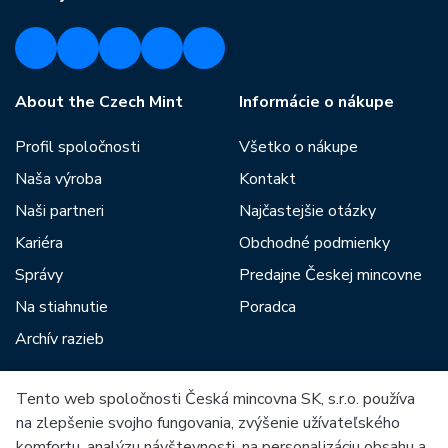
About the Czech Mint
Informácie o nákupe
Profil spoločnosti
Všetko o nákupe
Naša výroba
Kontakt
Naši partneri
Najčastejšie otázky
Kariéra
Obchodné podmienky
Správy
Predajne Českej mincovne
Na stiahnutie
Poradca
Archív razieb
Tento web spoločnosti Česká mincovna SK, s.r.o. používa
Medzi našich partnerov patria:
na zlepšenie svojho fungovania, zvýšenie užívateľského
komfortu, analýzu návštevnosti, na personalizáciu obsahu a