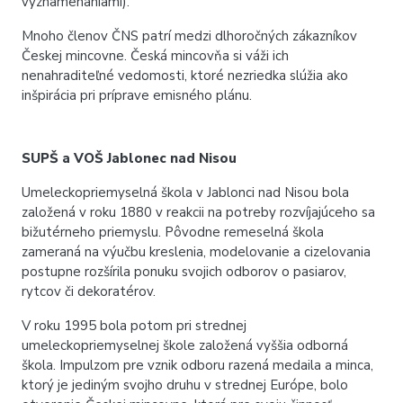
vyznamenaniami).
Mnoho
členov ČNS
patrí
medzi dlhoročn
ých zákazníkov
Českej mincovne. Česká mincovňa si váži ich
nenahraditeľné vedomost
i
, ktoré nezriedka slúžia ako
inšpirácia pri príprave emisného plánu.
SUPŠ a VOŠ Jablonec nad Nisou
Umeleckopriemyselná škola v Jablonci nad Nisou bola
založená
v
roku 1880 v reakcii na potreby rozvíjajúceho sa
bižutérneho priemyslu. Pôvodne remeselná škola
zameraná na výučbu kreslenia, modelovanie a cizelovani
a
postupne rozšírila ponuku svojich odborov o
pasiarov
,
rytcov či dekoratérov.
V roku 1995 bola potom pri strednej
umeleckopriemyselnej škole založená vyššia odborná
škola. Impulzom pre vznik odboru
razená medaila a minca
,
ktorý je jediným svojho druhu v strednej Európe, bolo