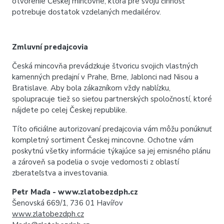
otvorenie Českej mincovne, ktorá pre svoju činnosť
potrebuje dostatok vzdelaných medailérov.
Zmluvní predajcovia
Česká mincovňa prevádzkuje štvoricu svojich vlastných
kamenných predajní v Prahe, Brne, Jablonci nad Nisou a
Bratislave. Aby bola zákazníkom vždy nablízku,
spolupracuje tiež so sieťou partnerských spoločností, ktoré
nájdete po celej
Českej
republike.
Títo oficiálne autorizovaní predajcovia vám môžu ponúknuť
kompletný sortiment Českej mincovne. Ochotne vám
poskytnú všetky informácie týkajúce sa jej emisného plánu
a zároveň sa podelia o svoje vedomosti z oblastí
zberateľstva a investovania.
Petr Maďa - www.zlatobezdph.cz
Šenovská 669/1, 736 01 Havířov
www.zlatobezdph.cz