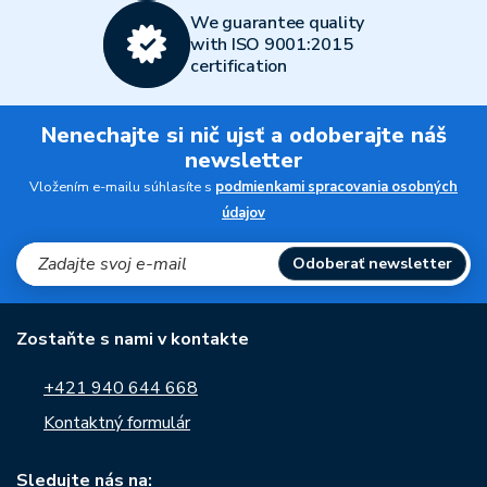
We guarantee quality
with ISO 9001:2015
certification
Nenechajte si nič ujsť a odoberajte náš
newsletter
Vložením e-mailu súhlasíte s
podmienkami spracovania osobných
údajov
Odoberať newsletter
Zostaňte s nami v kontakte
+421 940 644 668
Kontaktný formulár
Sledujte nás na: