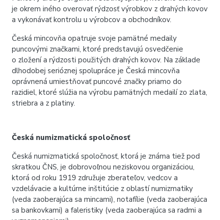
je okrem iného overovať rýdzosť výrobkov z drahých kovov
a vykonávať kontrolu u výrobcov a obchodníkov.
Česká mincovňa opatruje svoje pamätné medaily
puncovými značkami, ktoré predstavujú osvedčenie
o zložení a rýdzosti použitých drahých kovov. Na základe
dlhodobej serióznej spolupráce je Česká mincovňa
oprávnená umiestňovať puncové značky priamo do
razidiel, ktoré slúžia na výrobu pamätných medailí zo zlata,
striebra a z platiny.
Česká numizmatická spoločnosť
Česká numizmatická spoločnosť, ktorá je známa tiež pod
skratkou ČNS, je dobrovoľnou neziskovou organizáciou,
ktorá od roku 1919 združuje zberateľov, vedcov a
vzdelávacie a kultúrne inštitúcie z oblastí numizmatiky
(veda zaoberajúca sa mincami), notafíli
e
(veda zaoberajúca
sa bankovkami) a faleristik
y
(veda zaoberajúca sa
radmi
a