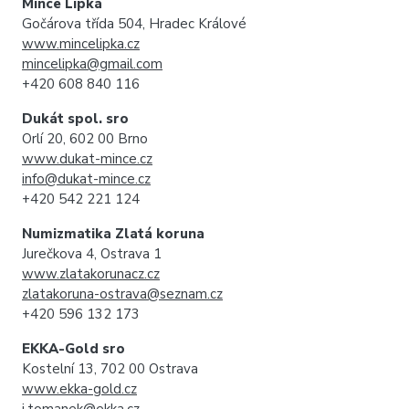
Mince Lipka
Gočárova třída 504, Hradec Králové
www.mincelipka.cz
mincelipka@gmail.com
+420 608 840 116
Dukát spol. sro
Orlí 20, 602 00 Brno
www.dukat-mince.cz
info@dukat-mince.cz
+420 542 221 124
Numizmatika Zlatá koruna
Jurečkova 4, Ostrava 1
www.zlatakorunacz.cz
zlatakoruna-ostrava@seznam.cz
+420 596 132 173
EKKA-Gold sro
Kostelní 13, 702 00 Ostrava
www.ekka-gold.cz