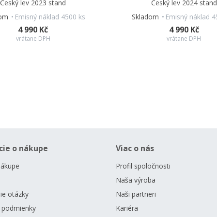
Český lev 2023 stand
Český lev 2024 stand
dom
Emisný náklad 4500 ks
Skladom
Emisný náklad 4
4 990 Kč
4 990 Kč
vrátane DPH
vrátane DPH
cie o nákupe
Viac o nás
nákupe
Profil spoločnosti
Naša výroba
ie otázky
Naši partneri
 podmienky
Kariéra