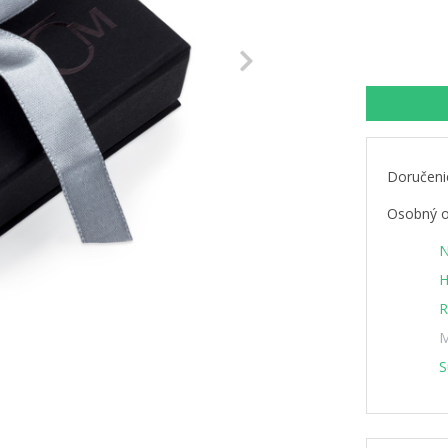
Next
Doručeni
Osobný o
N
H
R
M
S