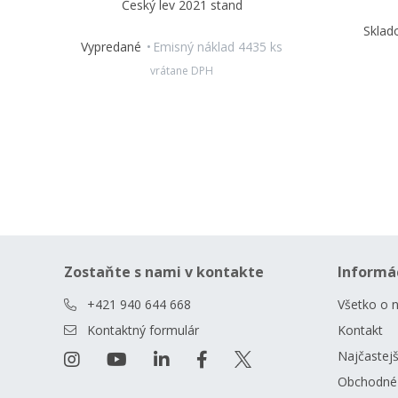
Český lev 2021 stand
Skla
Vypredané
Emisný náklad 4435 ks
vrátane DPH
Zostaňte s nami v kontakte
Informá
+421 940 644 668
Všetko o 
Kontaktný formulár
Kontakt
Najčastejš
Obchodné