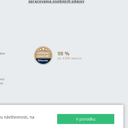
spracovania osobných údajov
98 %
okov
cez 4 000 recenzií
ovú
iou
u návštevnosti, na
V poriadku