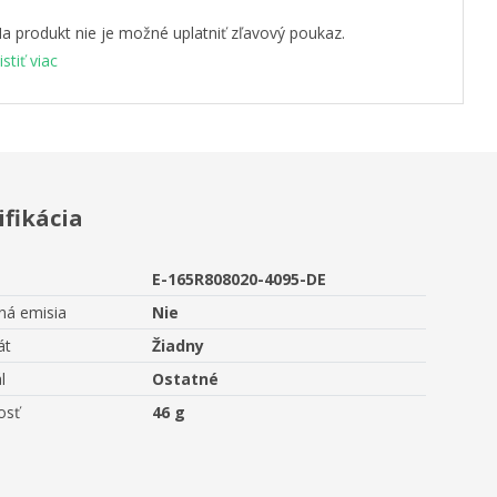
a produkt nie je možné uplatniť zľavový poukaz.
istiť viac
ifikácia
E-165R808020-4095-DE
ná emisia
Nie
át
Žiadny
l
Ostatné
osť
46 g