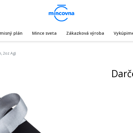
misný plán
Mince sveta
Zákazková výroba
Vykúpime
, 2oz Ag)
Darč