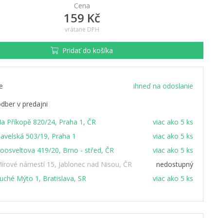
Cena
159 Kč
vrátane DPH
Pridať do košíka
e
ihneď na odoslanie
dber v predajni
a Příkopě 820/24, Praha 1, ČR
viac ako 5 ks
avelská 503/19, Praha 1
viac ako 5 ks
oosveltova 419/20, Brno - střed, ČR
viac ako 5 ks
írové námestí 15, Jablonec nad Nisou, ČR
nedostupný
uché Mýto 1, Bratislava, SR
viac ako 5 ks