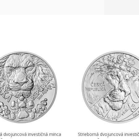
ná dvojuncová investičná minca
Strieborná dvojuncová investi