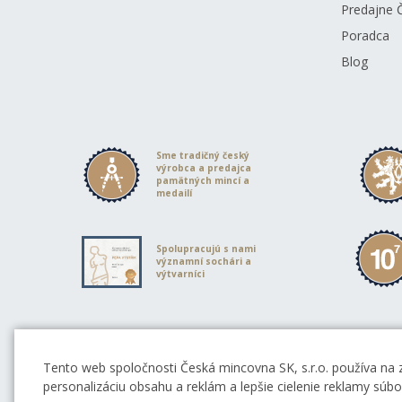
Predajne 
Poradca
Blog
Sme tradičný český
výrobca a predajca
pamätných mincí a
medailí
Spolupracujú s nami
významní sochári a
výtvarníci
Partneri Českej mincovne
Tento web spoločnosti Česká mincovna SK, s.r.o. používa na 
personalizáciu obsahu a reklám a lepšie cielenie reklamy súb