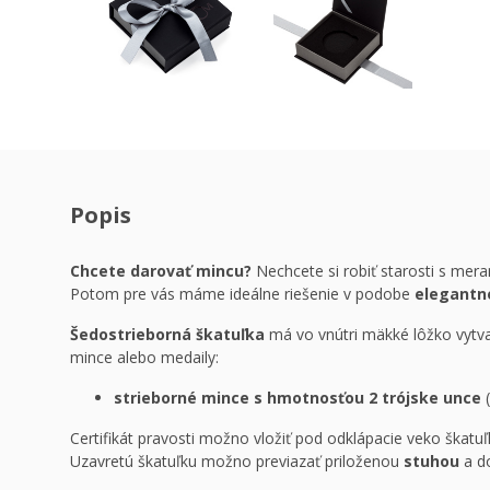
Popis
Chcete darovať mincu?
Nechcete si robiť starosti s mera
Potom pre vás máme ideálne riešenie v podobe
elegantn
Šedostrieborná škatuľka
má vo vnútri mäkké lôžko vytvar
mince alebo medaily:
strieborné mince s hmotnosťou 2 trójske unce
(
Certifikát pravosti možno vložiť pod odklápacie veko škatu
Uzavretú škatuľku možno previazať priloženou
stuhou
a d