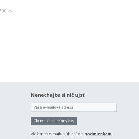
500 ks
Nenechajte si nič ujsť
Chcem zasielať novinky
Vložením e-mailu súhlasíte s
podmienkami