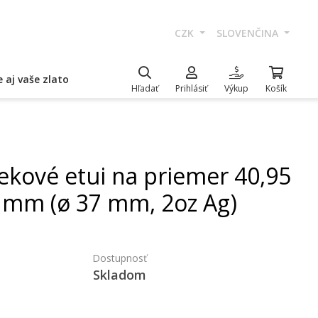
CZK
SLOVENČINA
 aj vaše zlato
Hľadať
Prihlásiť
Výkup
Košík
ekové etui na priemer 40,95
mm (ø 37 mm, 2oz Ag)
Dostupnosť
Skladom