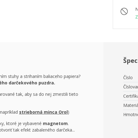
N
Z
Špec
ním stuhy a strihaním baliaceho papiera?
Číslo
ého darčekového puzdra.
Číslova
ované tak, aby sa do nej zmestili tieto
Certifik
Materiá
napríklad
strieborná minca Orol
)
Hmotn
ľky, ktoré je vybavené
magnetom
.
otvoriť tak efekt zabaleného darčeka...