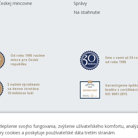
Českej mincovne
Správy
Na stiahnutie
Od roku 1993 razíme
Sme s vami už 30 r
mince pre Českú
od roku 1993
republiku
S našimi výrobkami
Garantujeme špičk
sa denne stretáva
kvalitu s certifikác
10 miliónov ľudí
ISO 9001:2015
zlepšenie svojho fungovania, zvýšenie užívateľského komfortu, analýz
ory cookies a poskytuje používateľské dáta tretím stranám.