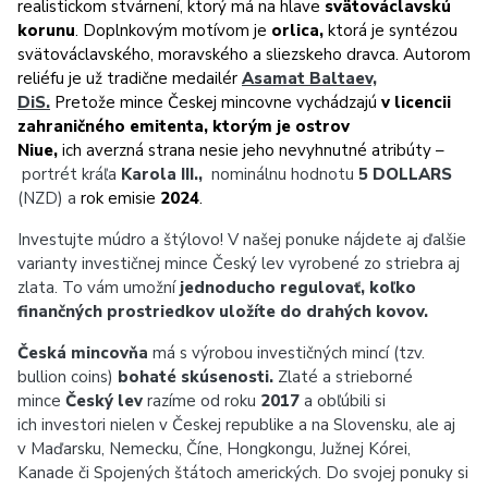
realistickom stvárnení, ktorý má na hlave
svätováclavskú
korunu
. Doplnkovým motívom je
orlica,
ktorá je syntézou
svätováclavského, moravského a sliezskeho dravca. Autorom
reliéfu je už tradične medailér
Asamat Baltaev,
DiS.
Pretože mince Českej mincovne vychádzajú
v licencii
zahraničného emitenta, ktorým je ostrov
Niue,
ich averzná strana nesie jeho nevyhnutné atribúty –
portrét kráľa
Karola III.,
nominálnu hodnotu
5 DOLLARS
(NZD) a
rok emisie
2024
.
Investujte múdro a štýlovo
!
V našej ponuke nájdete aj ďalšie
varianty investičnej mince Český lev vyrobené zo striebra aj
zlata. To vám umožní
jednoducho regulovať, koľko
finančných prostriedkov uložíte do drahých kovov.
Česká mincovňa
má s výrobou investičných mincí (tzv.
bullion coins)
bohaté skúsenosti.
Zlaté a strieborné
mince
Český lev
razíme od roku
2017
a obľúbili si
ich investori nielen v Českej republike a na Slovensku, ale aj
v Maďarsku, Nemecku, Číne, Hongkongu, Južnej Kórei,
Kanade či Spojených štátoch amerických. Do svojej ponuky si