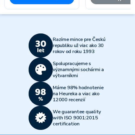
Razíme mince pre Českú
republiku už viac ako 30
rokov od roku 1993
Spolupracujeme s
významnými sochármi a
výtvarníkmi
Máme 98% hodnotenie
na Heureka a viac ako
12000 recenzií
We guarantee quality
with ISO 9001:2015
certification