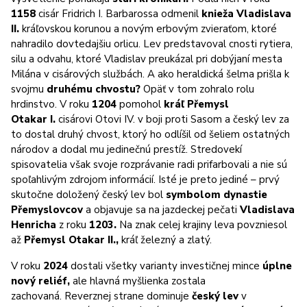
1158
cisár Fridrich I. Barbarossa odmenil
knieža Vladislava
II.
kráľovskou korunou a novým erbovým zvieraťom, ktoré
nahradilo dovtedajšiu orlicu. Lev predstavoval cnosti rytiera,
silu a odvahu, ktoré Vladislav preukázal pri dobýjaní mesta
Milána v cisárových službách. A ako heraldická šelma prišla k
svojmu
druhému chvostu?
Opäť v tom zohralo rolu
hrdinstvo. V roku
1204
pomohol
kráľ Přemysl
Otakar I.
cisárovi Otovi IV. v boji proti Sasom a český lev za
to dostal druhý chvost, ktorý ho odlíšil od šeliem ostatných
národov a dodal mu jedinečnú prestíž. Stredovekí
spisovatelia však svoje rozprávanie radi prifarbovali a nie sú
spoľahlivým zdrojom informácií. Isté je preto jediné – prvý
skutočne doložený český lev bol
symbolom dynastie
Přemyslovcov
a objavuje sa na jazdeckej pečati
Vladislava
Henricha
z roku
1203.
Na znak celej krajiny leva povzniesol
až
Přemysl Otakar II.,
kráľ železný a zlatý.
V roku
2024
dostali všetky varianty investičnej mince
úplne
nový reliéf,
ale hlavná myšlienka zostala
zachovaná. Reverznej strane dominuje
český lev
v