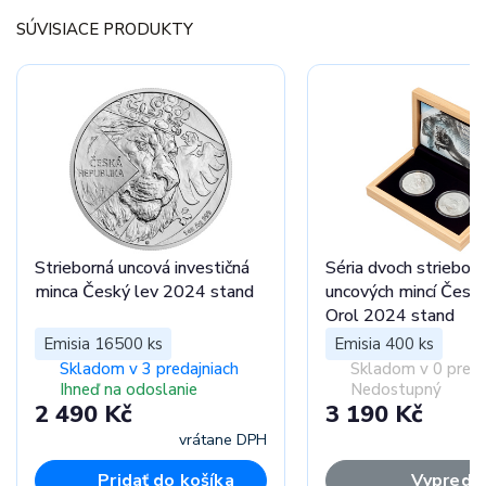
SÚVISIACE PRODUKTY
Strieborná uncová investičná
Séria dvoch striebor
minca Český lev 2024 stand
uncových mincí Český
Orol 2024 stand
Emisia 16500 ks
Emisia 400 ks
Skladom v 3 predajniach
Skladom v 0 preda
Ihneď na odoslanie
Nedostupný
2 490 Kč
3 190 Kč
vrátane DPH
vr
Pridať do košíka
Vypreda