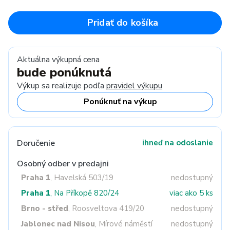
Pridať do košíka
Aktuálna výkupná cena
bude ponúknutá
Výkup sa realizuje podľa
pravidel výkupu
Ponúknuť na výkup
Doručenie
ihneď na odoslanie
Osobný odber v predajni
Praha 1
, Havelská 503/19
nedostupný
Praha 1
, Na Příkopě 820/24
viac ako 5 ks
Brno - střed
, Roosveltova 419/20
nedostupný
Jablonec nad Nisou
, Mírové náměstí
nedostupný