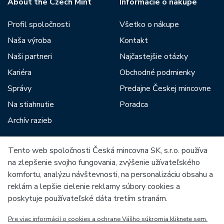
About the Czech Mint
Informácie o nákupe
Profil spoločnosti
Všetko o nákupe
Naša výroba
Kontakt
Naši partneri
Najčastejšie otázky
Kariéra
Obchodné podmienky
Správy
Predajne Českej mincovne
Na stiahnutie
Poradca
Archív razieb
Tento web spoločnosti Česká mincovna SK, s.r.o. používa
Medzi našich partnerov patria:
na zlepšenie svojho fungovania, zvýšenie užívateľského
komfortu, analýzu návštevnosti, na personalizáciu obsahu a
reklám a lepšie cielenie reklamy súbory cookies a
poskytuje používateľské dáta tretím stranám.
Pre viac informácií o cookies a ochrane Vášho súkromia kliknete sem.
Európska únia