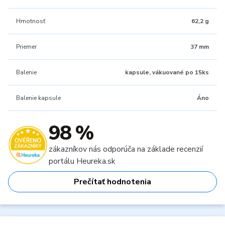
Hmotnosť
62,2 g
Priemer
37 mm
Balenie
kapsule, vákuované po 15ks
Balenie kapsule
Áno
98 %
zákazníkov nás odporúča na základe recenzií
portálu Heureka.sk
Prečítať hodnotenia