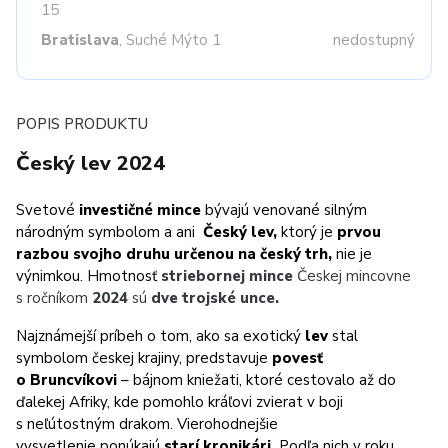
15
Bratislava
, Suché Mýto 1
nedostupný
POPIS PRODUKTU
Český lev 2024
Svetové
investičné mince
bývajú venované silným
národným symbolom a ani
Český lev,
ktorý je
prvou
razbou svojho druhu určenou na český trh,
nie je
výnimkou. Hmotnosť
striebornej mince
Českej mincovne
s ročníkom
2024
sú
dve trojské unce.
Najznámejší príbeh o tom, ako sa exotický
lev
stal
symbolom českej krajiny, predstavuje
povesť
o Bruncvíkovi
– bájnom kniežati, ktoré cestovalo až do
ďalekej Afriky, kde pomohlo kráľovi zvierat v boji
s neľútostným drakom. Vierohodnejšie
vysvetlenie ponúkajú
starí kronikári.
Podľa nich v roku