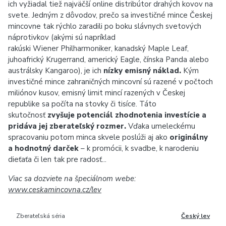
ich vyžiadal tiež najväčší online distribútor drahých kovov na
svete. Jedným z dôvodov, prečo sa investičné mince Českej
mincovne tak rýchlo zaradili po boku slávnych svetových
náprotivkov (akými sú napríklad
rakúski Wiener Philharmoniker, kanadský Maple Leaf,
juhoafrický Krugerrand, americký Eagle, čínska Panda alebo
austrálsky Kangaroo), je ich
nízky emisný náklad.
Kým
investičné mince zahraničných mincovní sú razené v počtoch
miliónov kusov, emisný limit mincí razených v Českej
republike sa počíta na stovky či tisíce. Táto
skutočnosť
zvyšuje potenciál zhodnotenia investície a
pridáva jej zberateľský rozmer.
Vďaka umeleckému
spracovaniu potom minca skvele poslúži aj ako
originálny
a hodnotný darček
– k promócii, k svadbe, k narodeniu
dieťaťa či len tak pre radosť...
Viac sa dozviete na špeciálnom webe:
www.ceskamincovna.cz/lev
Zberateľská séria
Český lev