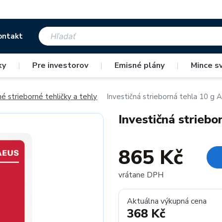
ontakt
ky
|
Pre investorov
|
Emisné plány
|
Mince s
né strieborné tehličky a tehly
Investičná strieborná tehla 10 g 
Investičná strieb
865 Kč
vrátane DPH
Aktuálna výkupná cena
368 Kč