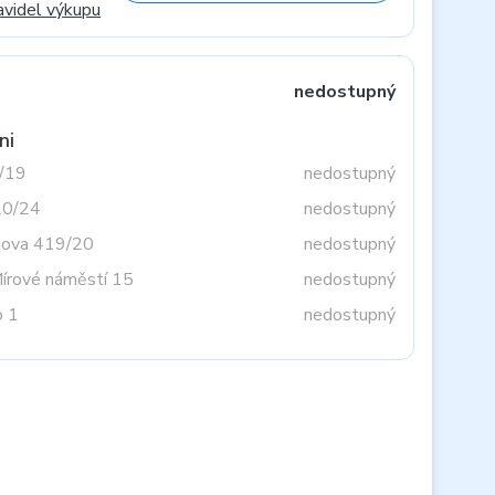
avidel výkupu
nedostupný
ni
3/19
nedostupný
20/24
nedostupný
tova 419/20
nedostupný
Mírové náměstí 15
nedostupný
o 1
nedostupný