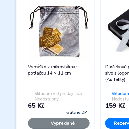
Vrecúško z mikrovlákna s
Darčekové p
potlačou 14 × 11 cm
sivé s lo
(Au tehly)
Skladom v 0 predajniach
Skladom 
Nedostupný
Nedostu
65 Kč
159 Kč
vrátane DPH
Vypredané
Rezerv