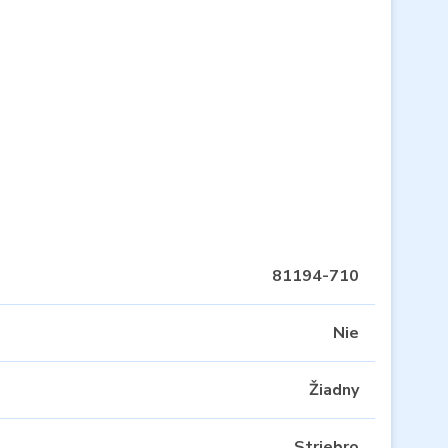
81194-710
Nie
Žiadny
Striebro