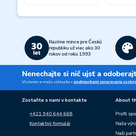
Previous
Razíme mince pre Českú
republiku už viac ako 30
rokov od roku 1993
Nenechajte si nič ujsť a odobera
Vložením e-mailu súhlasíte s
podmienkami spracovania osobný
Zostaňte s nami v kontakte
About th
+421 940 644 668
Profil sp
Kontaktný formulár
Naša výr
Naši partn