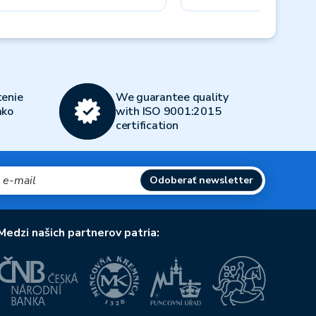
Next
enie
We guarantee quality
ako
with ISO 9001:2015
certification
Odoberať newsletter
Medzi našich partnerov patria: