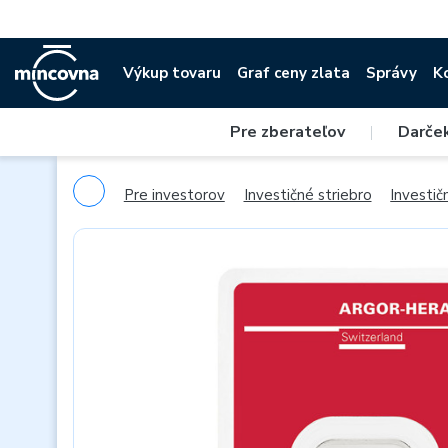
Výkup tovaru
Graf ceny zlata
Správy
K
Pre zberateľov
|
Darče
Pre investorov
Investičné striebro
Investič