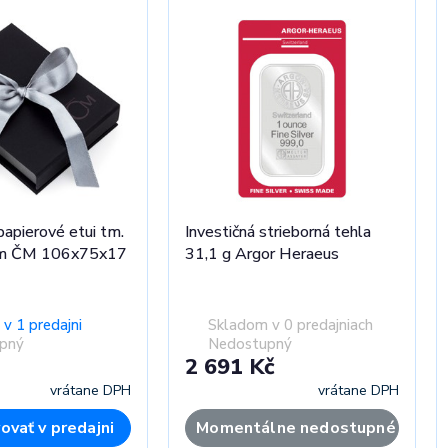
apierové etui tm.
Investičná strieborná tehla
gom ČM 106x75x17
31,1 g Argor Heraeus
v 1 predajni
Skladom v 0 predajniach
pný
Nedostupný
2 691 Kč
vrátane DPH
vrátane DPH
ovať v predajni
Momentálne nedostupné