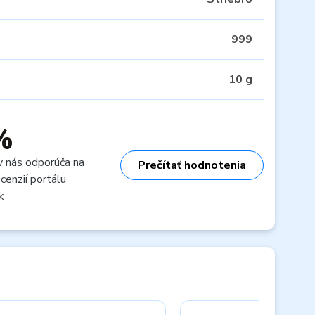
999
10 g
%
v nás odporúča na
Prečítať hodnotenia
cenzií portálu
k