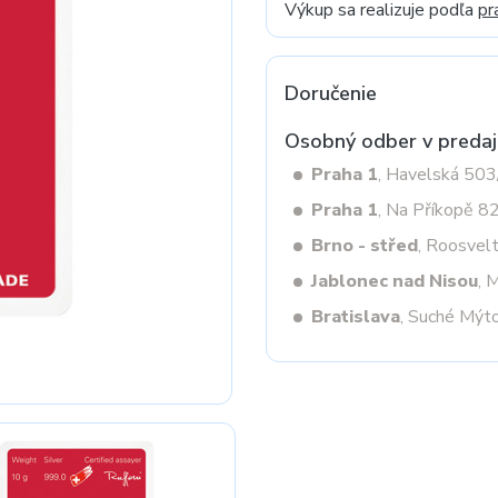
Výkup sa realizuje podľa
pr
Next
Doručenie
Osobný odber v predaj
Praha 1
, Havelská 50
Praha 1
, Na Příkopě 8
Brno - střed
, Roosvel
Jablonec nad Nisou
, 
Bratislava
, Suché Mýt