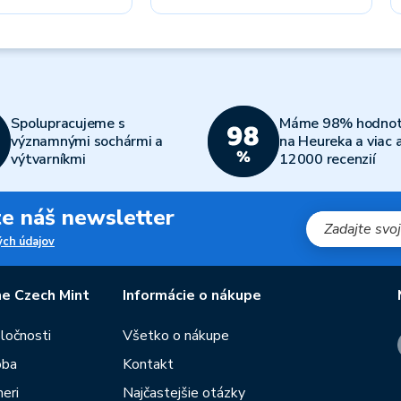
Spolupracujeme s
Máme 98% hodnot
významnými sochármi a
na Heureka a viac 
výtvarníkmi
12000 recenzií
jte náš newsletter
ch údajov
e Czech Mint
Informácie o nákupe
oločnosti
Všetko o nákupe
oba
Kontakt
eri
Najčastejšie otázky