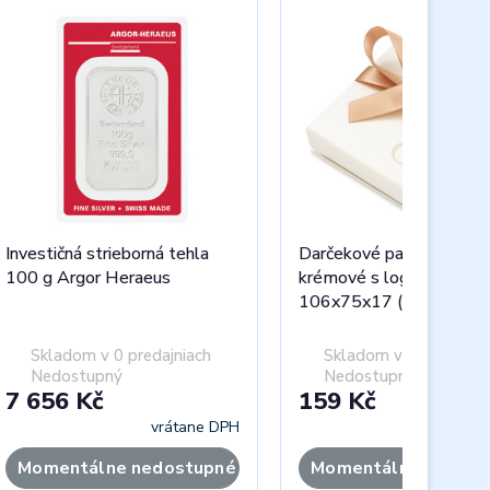
Investičná strieborná tehla
Darčekové papierové etu
100 g Argor Heraeus
krémové s logom ČM
106x75x17 (Au tehly)
Skladom v 0 predajniach
Skladom v 0 predajnia
Nedostupný
Nedostupný
7 656 Kč
159 Kč
vrátane DPH
vráta
Momentálne nedostupné
Momentálne nedost