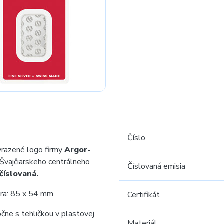
Číslo
yrazené logo firmy
Argor-
 Švajčiarskeho centrálneho
Číslovaná emisia
 číslovaná.
tra: 85 x 54 mm
Certifikát
očne s tehličkou v plastovej
Materiál