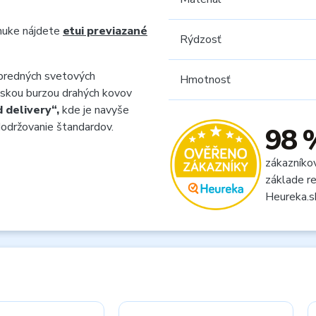
onuke nájdete
etui previazané
Rýdzosť
opredných svetových
Hmotnosť
nskou burzou drahých kovov
 delivery“,
kde je navyše
dodržovanie štandardov.
98 
zákazníko
základe re
Heureka.s