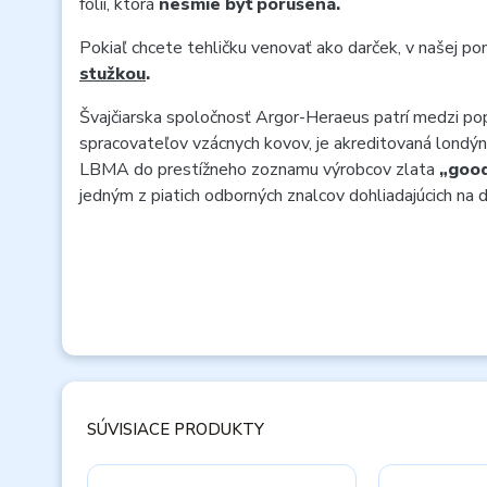
fólii, ktorá
nesmie byť porušená.
Pokiaľ chcete tehličku venovať ako darček, v našej p
stužkou
.
Švajčiarska spoločnosť Argor-Heraeus patrí medzi p
spracovateľov vzácnych kovov, je akreditovaná londý
LBMA do prestížneho zoznamu výrobcov zlata
„good
jedným z piatich odborných znalcov dohliadajúcich na 
SÚVISIACE PRODUKTY