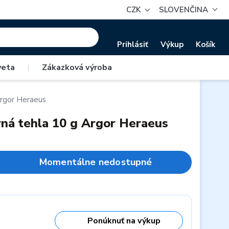
CZK
SLOVENČINA
Prihlásiť
Výkup
Košík
veta
|
Zákazková výroba
Argor Heraeus
orná tehla 10 g Argor Heraeus
Momentálne nedostupné
Ponúknuť na výkup