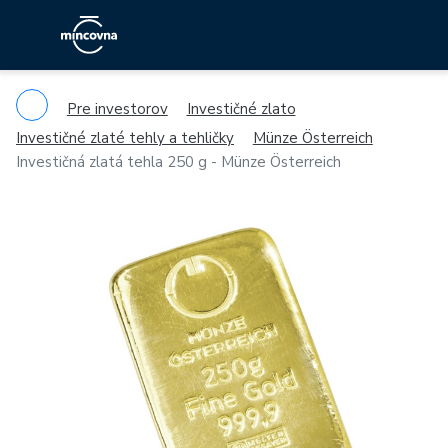
Pre investorov
Investičné zlato
Investičné zlaté tehly a tehličky
Münze Österreich
Investičná zlatá tehla 250 g - Münze Österreich
Previous
Ne