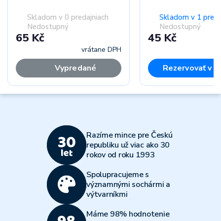
Skladom v 0 predajniach
Skladom v 1 preda
Nedostupný
Nedostupný
65 Kč
45 Kč
vrátane DPH
vr
Vypredané
Rezervovať v p
Razíme mince pre Českú
republiku už viac ako 30
rokov od roku 1993
Spolupracujeme s
významnými sochármi a
výtvarníkmi
Máme 98% hodnotenie