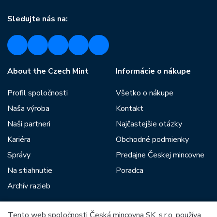
Sledujte nás na:
About the Czech Mint
Informácie o nákupe
Profil spoločnosti
Všetko o nákupe
Naša výroba
Kontakt
Naši partneri
Najčastejšie otázky
Kariéra
Obchodné podmienky
Správy
Predajne Českej mincovne
Na stiahnutie
Poradca
Archív razieb
Tento web spoločnosti Česká mincovna SK, s.r.o. používa
Medzi našich partnerov patria: