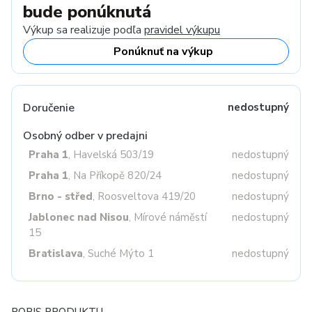
bude ponúknutá
Výkup sa realizuje podľa
pravidel výkupu
Ponúknuť na výkup
Doručenie
nedostupný
Osobný odber v predajni
Praha 1
, Havelská 503/19
nedostupný
Praha 1
, Na Příkopě 820/24
nedostupný
Brno - střed
, Roosveltova 419/20
nedostupný
Jablonec nad Nisou
, Mírové náměstí
nedostupný
15
Bratislava
, Suché Mýto 1
nedostupný