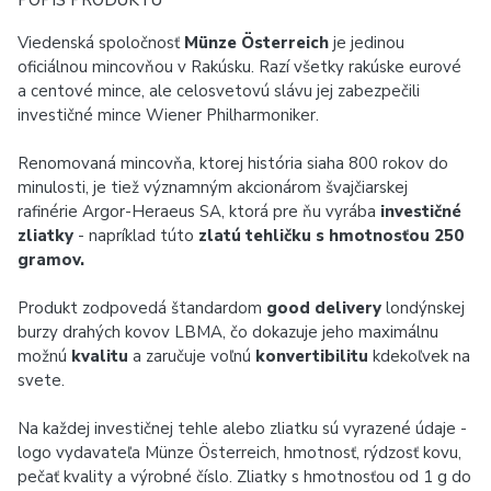
POPIS PRODUKTU
Viedenská spoločnosť
Münze Österreich
je jedinou
oficiálnou mincovňou v Rakúsku. Razí všetky rakúske eurové
a centové mince, ale celosvetovú slávu jej zabezpečili
investičné mince Wiener Philharmoniker.
Renomovaná mincovňa, ktorej história siaha 800 rokov do
minulosti, je tiež významným akcionárom švajčiarskej
rafinérie Argor-Heraeus SA, ktorá pre ňu vyrába
investičné
zliatky
- napríklad túto
zlatú tehličku s hmotnosťou 250
gramov.
Produkt zodpovedá štandardom
good delivery
londýnskej
burzy drahých kovov LBMA, čo dokazuje jeho maximálnu
možnú
kvalitu
a zaručuje voľnú
konvertibilitu
kdekoľvek na
svete.
Na každej investičnej tehle alebo zliatku sú vyrazené údaje -
logo vydavateľa Münze Österreich, hmotnosť, rýdzosť kovu,
pečať kvality a výrobné číslo. Zliatky s hmotnosťou od 1 g do