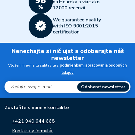
na Heureka a viac ako
12000 recenzií
We guarantee quality
with ISO 9001:2015
certification
Nenechajte si nič ujsť a odoberajte náš
newsletter
Vložením e-mailu súhlasíte s
podmienkami spracovania osobných
údajov
Odoberať newsletter
Zostaňte s nami v kontakte
+421 940 644 668
Kontaktný formulár