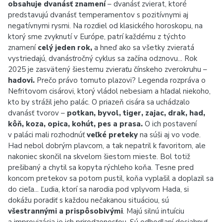
obsahuje dvanásť znamení
– dvanásť zvierat, ktoré
predstavujú dvanásť temperamentov s pozitívnymi aj
negatívnymi rysmi. Na rozdiel od klasického horoskopu, na
ktorý sme zvyknutí v Európe, patrí každému z týchto
znamení
celý jeden rok,
a hneď ako sa všetky zvieratá
vystriedajú, dvanásťročný cyklus sa začína odznovu... Rok
2025 je zasvätený šiestemu zvieraťu čínskeho zverokruhu –
hadovi.
Prečo právo tomuto plazovi? Legenda rozpráva o
Nefritovom cisárovi, ktorý vládol nebesiam a hľadal niekoho,
kto by strážil jeho palác. O priazeň cisára sa uchádzalo
dvanásť tvorov –
potkan, byvol, tiger, zajac, drak, had,
kôň, koza, opica, kohút, pes a prasa.
O ich postavení
v paláci mali rozhodnúť
veľké preteky
na súši aj vo vode.
Had nebol dobrým plavcom, a tak nepatril k favoritom, ale
nakoniec skončil na skvelom šiestom mieste. Bol totiž
prešibaný a chytil sa kopyta rýchleho koňa. Tesne pred
koncom pretekov sa potom pustil, koňa vyplašil a doplazil sa
do cieľa... Ľudia, ktorí sa narodia pod vplyvom Hada, si
dokážu poradiť s každou nečakanou situáciou, sú
všestrannými a prispôsobivými
. Majú silnú intuíciu