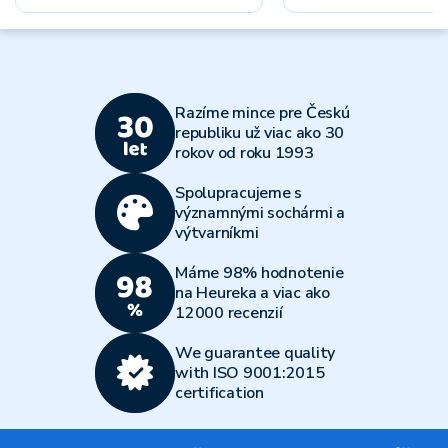
Razíme mince pre Českú
republiku už viac ako 30
rokov od roku 1993
Spolupracujeme s
významnými sochármi a
výtvarníkmi
Máme 98% hodnotenie
na Heureka a viac ako
12000 recenzií
We guarantee quality
with ISO 9001:2015
certification