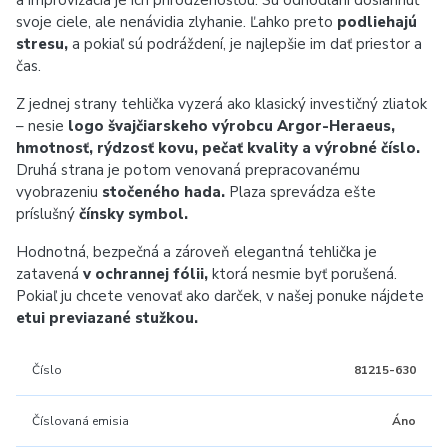
a improvizácia je ich prirodzenosťou. Sú odhodlaní dosiahnuť
svoje ciele, ale nenávidia zlyhanie. Ľahko preto
podliehajú
stresu,
a pokiaľ sú podráždení, je najlepšie im dať priestor a
čas.
Z jednej strany tehlička vyzerá ako klasický investičný zliatok
– nesie
logo švajčiarskeho výrobcu Argor-‍Heraeus,
hmotnosť, rýdzosť kovu, pečať kvality a výrobné číslo.
Druhá strana je potom venovaná prepracovanému
vyobrazeniu
stočeného hada.
Plaza sprevádza ešte
príslušný
čínsky symbol.
Hodnotná, bezpečná a zároveň elegantná tehlička je
zatavená
v ochrannej fólii,
ktorá nesmie byť porušená.
Pokiaľ ju chcete venovať ako darček, v našej ponuke nájdete
etui previazané stužkou.
Číslo
81215-630
Číslovaná emisia
Áno