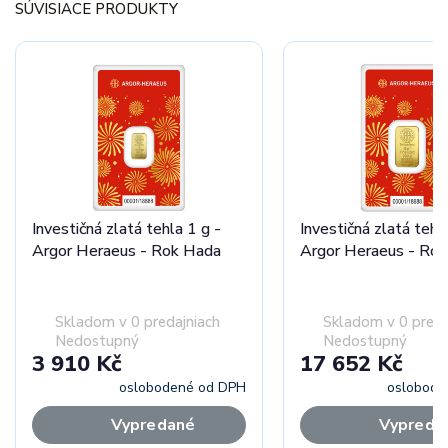
SÚVISIACE PRODUKTY
Investičná zlatá tehla 1 g -
Investičná zlatá tehl
Argor Heraeus - Rok Hada
Argor Heraeus - Ro
Skladom v 0 predajniach
Skladom v 0 preda
Nedostupný
Nedostupný
3 910 Kč
17 652 Kč
oslobodené od DPH
oslobode
Vypredané
Vypreda