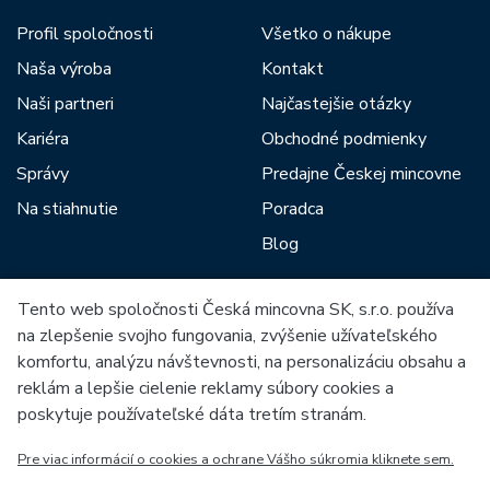
Profil spoločnosti
Všetko o nákupe
Naša výroba
Kontakt
Naši partneri
Najčastejšie otázky
Kariéra
Obchodné podmienky
Správy
Predajne Českej mincovne
Na stiahnutie
Poradca
Blog
Tento web spoločnosti Česká mincovna SK, s.r.o. používa
Medzi našich partnerov patria:
na zlepšenie svojho fungovania, zvýšenie užívateľského
komfortu, analýzu návštevnosti, na personalizáciu obsahu a
reklám a lepšie cielenie reklamy súbory cookies a
poskytuje používateľské dáta tretím stranám.
Pre viac informácií o cookies a ochrane Vášho súkromia kliknete sem.
Európska únia
Európsky fond pre regionálny rozvoj