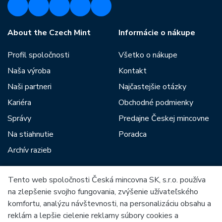
About the Czech Mint
Informácie o nákupe
Profil spoločnosti
Všetko o nákupe
Naša výroba
Kontakt
Naši partneri
Najčastejšie otázky
Kariéra
Obchodné podmienky
Správy
Predajne Českej mincovne
Na stiahnutie
Poradca
Archív razieb
Tento web spoločnosti Česká mincovna SK, s.r.o. používa
Medzi našich partnerov patria:
na zlepšenie svojho fungovania, zvýšenie užívateľského
komfortu, analýzu návštevnosti, na personalizáciu obsahu a
reklám a lepšie cielenie reklamy súbory cookies a