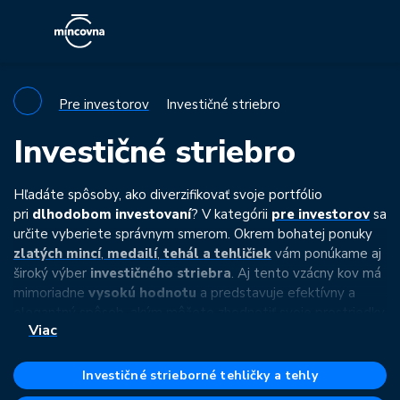
Pre investorov
Investičné striebro
Investičné striebro
Hľadáte spôsoby, ako diverzifikovať svoje portfólio
pri
dlhodobom investovaní
? V kategórii
pre investorov
sa
určite vyberiete správnym smerom. Okrem bohatej ponuky
zlatých mincí
,
medailí
,
tehál a tehličiek
vám ponúkame aj
široký výber
investičného striebra
. Aj tento vzácny kov má
mimoriadne
vysokú hodnotu
a predstavuje efektívny a
elegantný spôsob, akým môžete zhodnotiť svoje prostriedky.
Viac
Nehovoriac o tom, že si konštantne drží hodnotu aj zoči-voči
inflácií.
Investičné strieborné tehličky a tehly
Medzi najpopulárnejšie
strieborné investičné mince
z