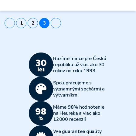
1
2
3
Razíme mince pre Českú
republiku už viac ako 30
rokov od roku 1993
Spolupracujeme s
významnými sochármi a
výtvarníkmi
Máme 98% hodnotenie
na Heureka a viac ako
12000 recenzií
We guarantee quality