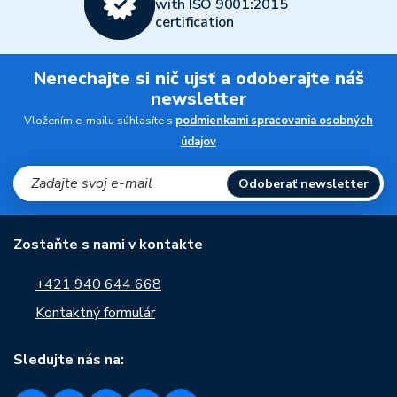
with ISO 9001:2015
certification
Nenechajte si nič ujsť a odoberajte náš
newsletter
Vložením e-mailu súhlasíte s
podmienkami spracovania osobných
údajov
Odoberať newsletter
Zostaňte s nami v kontakte
+421 940 644 668
Kontaktný formulár
Sledujte nás na: