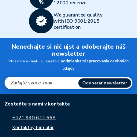
12000 recenzií
We guarantee quality
with ISO 9001:2015
certification
Nenechajte si nič ujsť a odoberajte náš
newsletter
Vložením e-mailu súhlasíte s
podmienkami spracovania osobných
údajov
Odoberať newsletter
Zostaňte s nami v kontakte
+421 940 644 668
Kontaktný formulár