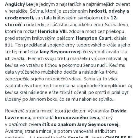
Anglický lev
je jedným z najstarších a najznámejších zvierat
v heraldike. Šelma, ktorá je zosobnením
hrdosti, odvahy a
urodzenosti,
sa stala kráľovským symbolom už v
12.
storočí
a odvtedy je súčasťou anglického erbu. Socha leva,
ktorá na rozkaz
Henricha VIII.
zdobila most cez priekopu
pred starým kráľovským palácom
Hampton Court,
držala
štít. Ten predkladal spojené erby tudorovského kráľa a jeho
tretej manželky
Jany Seymourovej,
čo symbolizovalo silu
ich zväzku. Henrich svoju tretiu manželku vrúcne miloval, aj
keď sa vo vzťahu s tichou a pokornou ženou nudil. Keď mu
dala vytúženého mužského dediča a následníka trónu,
zabezpečila si jeho nekonečnú vďaku. Sama za to však
zaplatila životom, keď zomrela na popôrodné komplikácie. Aj
keď sa kráľ následne ešte trikrát oženil, po smrti si prial byť
uložený po Janinom boku, čo sa mu nakoniec splnilo…
Reverzná strana mince, ktorá je dielom výtvarníka
Davida
Lawrencea,
predkladá
korunovaného leva,
ktorý
v pazúroch zviera
štít so znakom Jany Seymourovej.
Averznej strana mince je potom venovaná atribútom