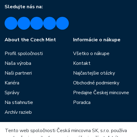
Sledujte nás na:
About the Czech Mint
Informácie o nákupe
Profil spoločnosti
Všetko o nákupe
Naša výroba
Kontakt
Naši partneri
Najčastejšie otázky
Kariéra
Obchodné podmienky
Správy
Predajne Českej mincovne
Na stiahnutie
Poradca
Archív razieb
Tento web spoločnosti Česká mincovna SK, s.r.o. používa
Medzi našich partnerov patria: