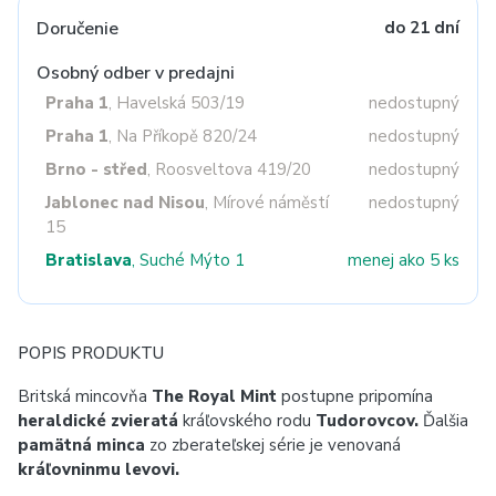
Doručenie
do 21 dní
Osobný odber v predajni
Praha 1
, Havelská 503/19
nedostupný
Praha 1
, Na Příkopě 820/24
nedostupný
Brno - střed
, Roosveltova 419/20
nedostupný
Jablonec nad Nisou
, Mírové náměstí
nedostupný
15
Bratislava
, Suché Mýto 1
menej ako 5 ks
POPIS PRODUKTU
Britská mincovňa
The Royal Mint
postupne pripomína
heraldické zvieratá
kráľovského rodu
Tudorovcov.
Ďalšia
pamätná minca
zo zberateľskej série je venovaná
kráľovninmu levovi.