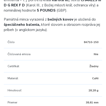
emitenta – t. j. portrétu kráľa
Karola III.,
textu
CHARLES III
D G REX F D
(Karol III., z Božej milosti kráľ, ochranca víry) a
nominálnej hodnote
5 POUNDS
(GBP).
Pamätná minca vyrazená z
bežných kovov
je uložená do
špeciálneho balenia,
ktoré slovom a obrazom rozpráva jej
príbeh (v anglickom jazyku).
Číslo
84710-150
Číslovaná emisia
Nie
Certifikát
Žiadny
Materiál
CuNi
Hmotnosť
28,28 g
Priemer
38,61 mm