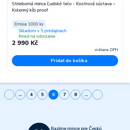
Strieborná minca Ľudské telo - Kostrová sústava –
Kolenný kĺb proof
Emisia 1000 ks
Skladom v 5 predajniach
Ihneď na odoslanie
2 990 Kč
vrátane DPH
Pridať do košíka
…
4
5
6
7
8
…
Razíme mince pre Českú