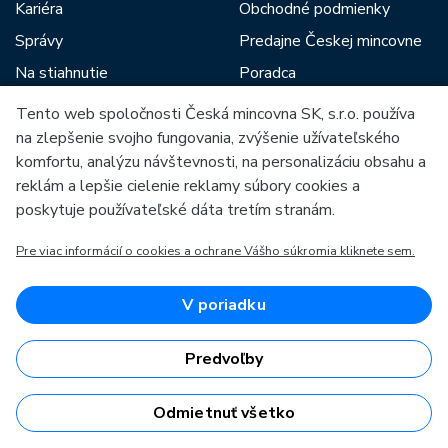
Kariéra
Obchodné podmienky
Správy
Predajne Českej mincovne
Na stiahnutie
Poradca
Blog
Tento web spoločnosti Česká mincovna SK, s.r.o. používa
na zlepšenie svojho fungovania, zvýšenie užívateľského
komfortu, analýzu návštevnosti, na personalizáciu obsahu a
Medzi našich partnerov patria:
reklám a lepšie cielenie reklamy súbory cookies a
poskytuje používateľské dáta tretím stranám.
Pre viac informácií o cookies a ochrane Vášho súkromia kliknete sem.
Európska únia
V poriadku
Európsky fond pre regionálny rozvoj
OP Podnikanie a inovácie pre konkurencieschopnosť
Európska únia
Predvoľby
Európsky fond pre regionálny rozvoj
Investície do vašej budúcnosti
Odmietnuť všetko