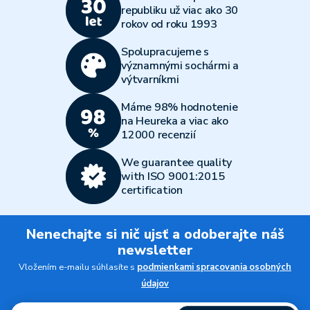
republiku už viac ako 30
rokov od roku 1993
Spolupracujeme s
významnými sochármi a
výtvarníkmi
Máme 98% hodnotenie
na Heureka a viac ako
12000 recenzií
We guarantee quality
with ISO 9001:2015
certification
Nenechajte si nič ujsť a odoberajte náš
newsletter
Vložením e-mailu súhlasíte s
podmienkami spracovania osobných
údajov