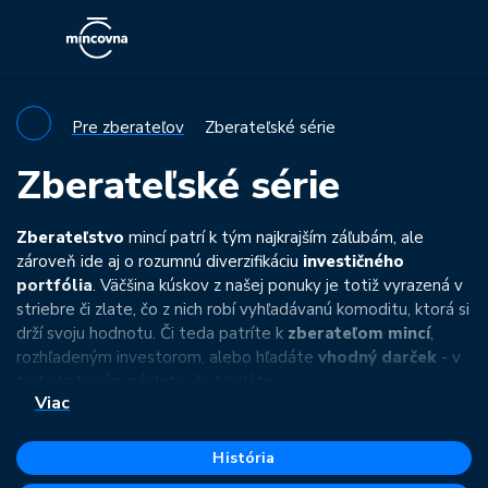
Pre zberateľov
Zberateľské série
Zberateľské série
Zberateľstvo
mincí patrí k tým najkrajším záľubám, ale
zároveň ide aj o rozumnú diverzifikáciu
investičného
portfólia
. Väčšina kúskov z našej ponuky je totiž vyrazená v
striebre či zlate, čo z nich robí vyhľadávanú komoditu, ktorá si
drží svoju hodnotu. Či teda patríte k
zberateľom mincí
,
rozhľadeným investorom, alebo hľadáte
vhodný darček
- v
tejto kategórii nájdete, čo hľadáte.
Viac
Prehľadne rozdelené tematické série vám umožnia rýchlejšie
nájsť ten správny kúsok. Individuálne
zberateľstvo mincí
je
História
často spojené aj so záľubou v rôznych iných oblastiach života,