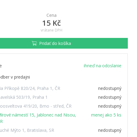
Cena
15 Kč
vrátane DPH
Pridať do košíka
e
ihneď na odoslanie
dber v predajni
a Příkopě 820/24, Praha 1, ČR
nedostupný
avelská 503/19, Praha 1
nedostupný
oosveltova 419/20, Brno - střed, ČR
nedostupný
írové námestí 15, Jablonec nad Nisou,
menej ako 5 ks
R
uché Mýto 1, Bratislava, SR
nedostupný