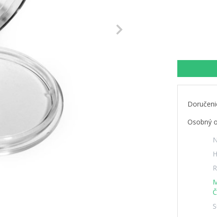
Next
Doručeni
Osobný o
N
H
R
M
Č
S