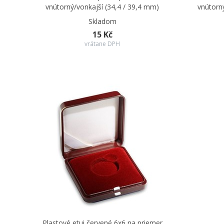
vnútorný/vonkajší (34,4 / 39,4 mm)
vnútorn
Skladom
15 Kč
vrátane DPH
Plastové etui červené 6x6 na priemer