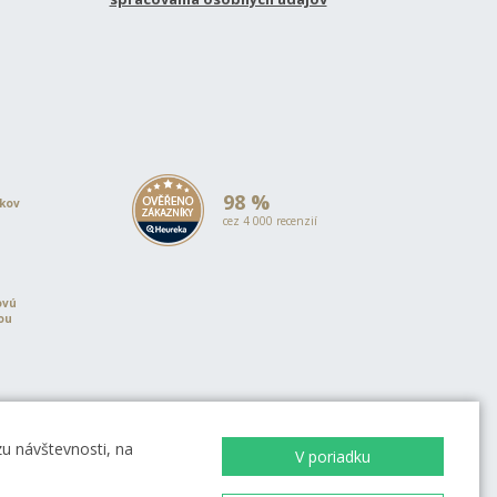
98 %
okov
cez 4 000 recenzií
ovú
iou
u návštevnosti, na
V poriadku