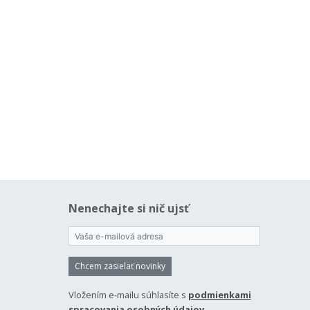
Nenechajte si nič ujsť
Chcem zasielať novinky
Vložením e-mailu súhlasíte s
podmienkami
spracovania osobných údajov