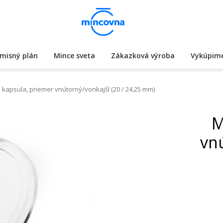
misný plán
Mince sveta
Zákazková výroba
Vykúpime
kapsula, priemer vnútorný/vonkajší (20 / 24,25 mm)
M
vnú