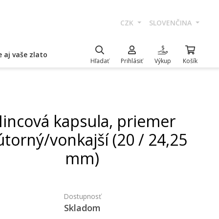
CZK
SLOVENČINA
 aj vaše zlato
Hľadať
Prihlásiť
Výkup
Košík
incová kapsula, priemer
torný/vonkajší (20 / 24,25
mm)
Dostupnosť
Skladom