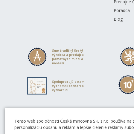
Predajne 
Poradca
Blog
Sme tradičný český
výrobca a predajca
pamätných mincí a
medailí
Spolupracujú s nami
významní sochári a
výtvarníci
Partneri Českej mincovne
Tento web spoločnosti Česká mincovna SK, s.r.o. používa na 
personalizáciu obsahu a reklám a lepšie cielenie reklamy súb