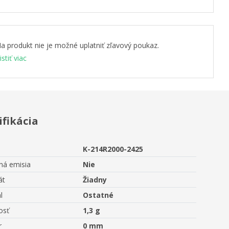
a produkt nie je možné uplatniť zľavový poukaz.
istiť viac
ifikácia
K-214R2000-2425
ná emisia
Nie
át
Žiadny
l
Ostatné
osť
1,3 g
r
0 mm