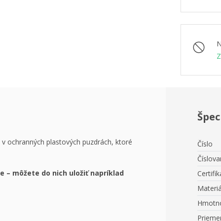
N
Z
Špec
 v ochranných plastových puzdrách, ktoré
Číslo
Číslova
 – môžete do nich uložiť napríklad
Certifik
Materiá
Hmotn
Prieme