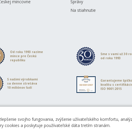
Českej mincovne
Správy
Na stiahnutie
Od roku 1993 razíme
Sme s vami už 30 r
mince pre Českú
od roku 1993
republiku
S našimi výrobkami
Garantujeme špičk
sa denne stretáva
kvalitu s certifikác
10 miliónov ľudí
ISO 9001:2015
zlepšenie svojho fungovania, zvýšenie užívateľského komfortu, analýz
ory cookies a poskytuje používateľské dáta tretím stranám.