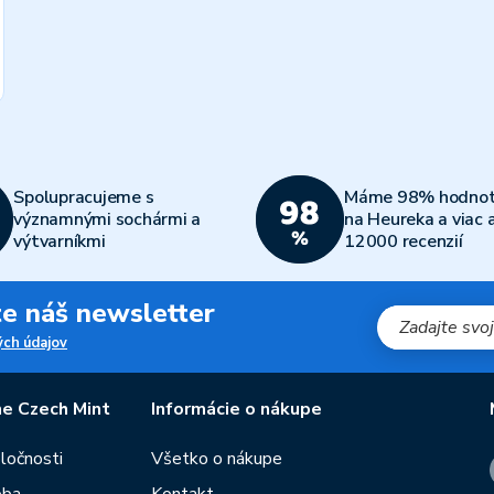
Spolupracujeme s
Máme 98% hodnot
významnými sochármi a
na Heureka a viac 
výtvarníkmi
12000 recenzií
jte náš newsletter
ch údajov
e Czech Mint
Informácie o nákupe
oločnosti
Všetko o nákupe