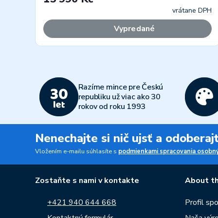
vrátane DPH
Vypredané
Razíme mince pre Českú
republiku už viac ako 30
rokov od roku 1993
Nenechajte si nič ujsť a odobera
Vložením e-mailu súhlasíte s
podmienkami spracovania osobný
Zostaňte s nami v kontakte
About th
+421 940 644 668
Profil sp