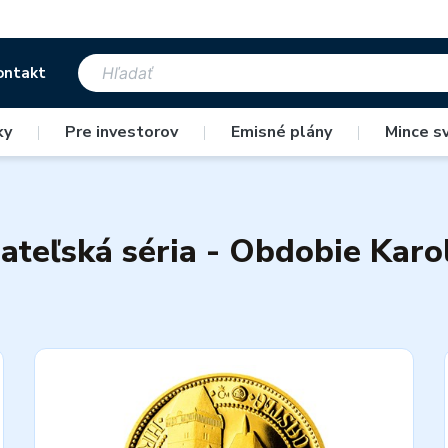
ontakt
ky
|
Pre investorov
|
Emisné plány
|
Mince s
ateľská séria - Obdobie Karol