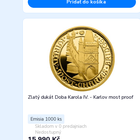
Pridať do košíka
Zlatý dukát Doba Karola IV. - Karlov most proof
Emisia 1000 ks
Skladom v 0 predajniach
Nedostupný
15 990 Kč