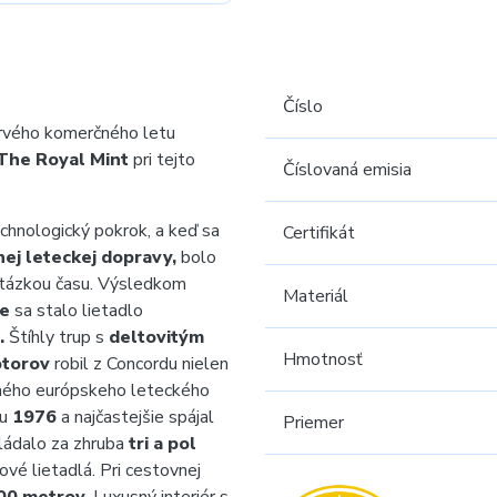
Číslo
prvého komerčného letu
The Royal Mint
pri tejto
Číslovaná emisia
chnologický pokrok, a keď sa
Certifikát
lnej leteckej dopravy,
bolo
otázkou času. Výsledkom
Materiál
ie
sa stalo lietadlo
.
Štíhly trup s
deltovitým
Hmotnosť
otorov
robil z Concordu nielen
omého európskeho leteckého
ku
1976
a najčastejšie spájal
Priemer
ládalo za zhruba
tri a pol
vé lietadlá. Pri cestovnej