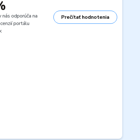
%
v nás odporúča na
Prečítať hodnotenia
cenzií portálu
k