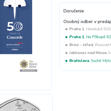
Doručenie
Next
Osobný odber v predaj
Praha 1
, Havelská 50
Praha 1
, Na Příkopě 8
Brno - střed
, Roosvel
Jablonec nad Nisou
, 
Bratislava
, Suché Mýt