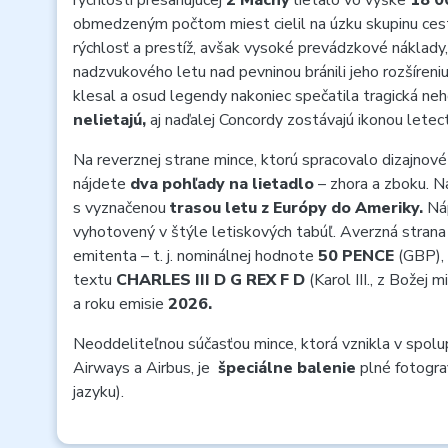
rýchlosti presahujúcej
2 Machy
lietalo vo výške
18 0
obmedzeným počtom miest cielil na úzku skupinu cest
rýchlosť a prestíž, avšak vysoké prevádzkové náklady
nadzvukového letu nad pevninou bránili jeho rozšíren
klesal a osud legendy nakoniec spečatila tragická ne
nelietajú,
aj naďalej Concordy zostávajú ikonou lete
Na reverznej strane mince, ktorú spracovalo dizajnov
nájdete
dva pohľady na lietadlo
– zhora a zboku. N
s vyznačenou
trasou letu z Európy do Ameriky.
Ná
vyhotovený v štýle letiskových tabúľ. Averzná stran
emitenta – t. j. nominálnej hodnote
50 PENCE
(GBP), 
textu
CHARLES III D G REX F D
(Karol III., z Božej m
a roku emisie
2026.
Neoddeliteľnou súčasťou mince, ktorá vznikla v spolup
Airways a Airbus, je
špeciálne balenie
plné fotograf
jazyku).