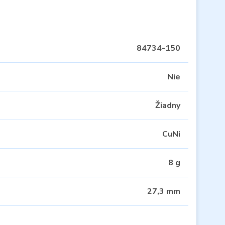
84734-150
Nie
Žiadny
CuNi
8 g
27,3 mm