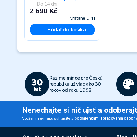
Do 14 dní
2 690 Kč
vrátane DPH
Pridať do košíka
Previous
Razíme mince pre Českú
republiku už viac ako 30
rokov od roku 1993
Nenechajte si nič ujsť a odobera
Vložením e-mailu súhlasíte s
podmienkami spracovania osobný
Zostaňte s nami v kontakte
About th