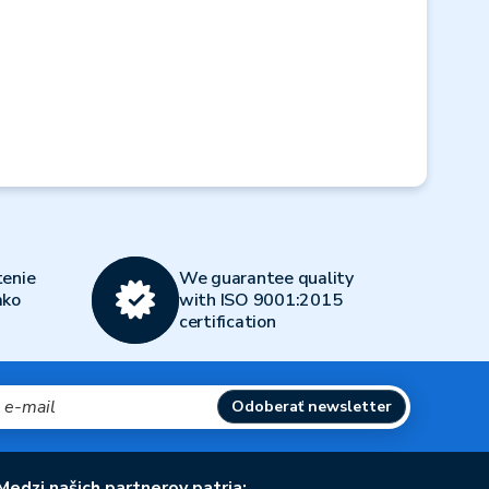
Next
enie
We guarantee quality
ako
with ISO 9001:2015
certification
Odoberať newsletter
Medzi našich partnerov patria: