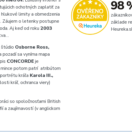
00 metrov.
Luxusný interiér s
98 
ujúcich ochotných zaplatiť za
, hlukové limity a obmedzenia
zákazníko
iu. Záujem o letenky postupne
základe re
hoda. Aj keď od roku
2003
Heureka.s
ctva…
é štúdio
Osborne Ross,
a pozadí sa vyníma mapa
pis
CONCORDE
je
a mince potom patrí atribútom
portrétu kráľa
Karola III.,
ilosti kráľ, ochranca viery)
ráci so spoločnosťami British
ií a zaujímavostí (v anglickom