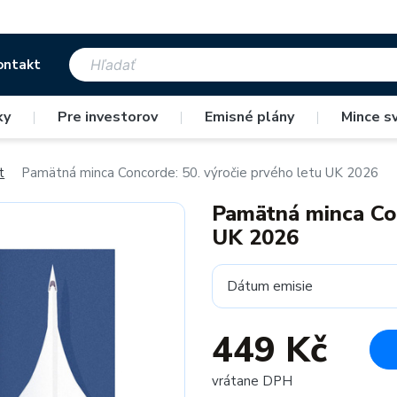
ontakt
ky
|
Pre investorov
|
Emisné plány
|
Mince s
t
Pamätná minca Concorde: 50. výročie prvého letu UK 2026
Pamätná minca Con
UK 2026
Dátum emisie
449 Kč
vrátane DPH