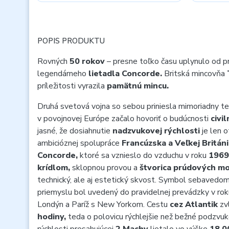
POPIS PRODUKTU
Rovných
50 rokov
– presne toľko času uplynulo od 
legendárneho
lietadla Concorde.
Britská mincovňa
príležitosti vyrazila
pamätnú mincu.
Druhá svetová vojna so sebou priniesla mimoriadny te
v povojnovej Európe začalo hovoriť o budúcnosti
civi
jasné, že dosiahnutie
nadzvukovej rýchlosti
je len 
ambicióznej spolupráce
Francúzska a Veľkej Britán
Concorde,
ktoré sa vznieslo do vzduchu v roku
1969
krídlom,
sklopnou provou a
štvorica prúdových m
technický, ale aj estetický skvost. Symbol sebaved
priemyslu bol uvedený do pravidelnej prevádzky v ro
Londýn a Paríž s New Yorkom. Cestu
cez Atlantik
zv
hodiny,
teda o polovicu rýchlejšie než bežné podzvuko