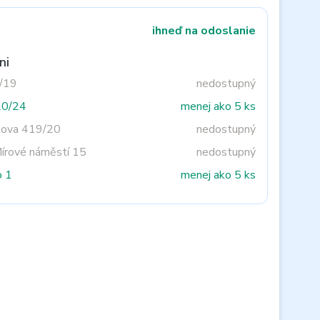
ihneď na odoslanie
ni
3/19
nedostupný
20/24
menej ako 5 ks
tova 419/20
nedostupný
Mírové náměstí 15
nedostupný
o 1
menej ako 5 ks