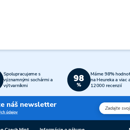
Spolupracujeme s
Máme 98% hodnot
významnými sochármi a
na Heureka a viac 
výtvarníkmi
12000 recenzií
jte náš newsletter
ch údajov
e Czech Mint
Informácie o nákupe